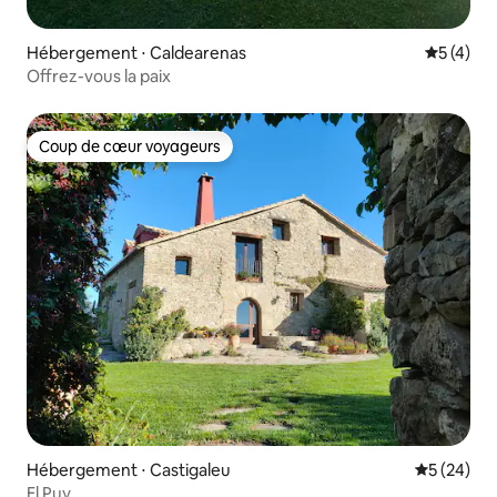
Hébergement ⋅ Caldearenas
Évaluatio
5 (4)
Offrez-vous la paix
Coup de cœur voyageurs
Coup de cœur voyageurs
Hébergement ⋅ Castigaleu
Évaluation
5 (24)
El Puy