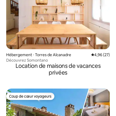
Hébergement ⋅ Torres de Alcanadre
Évaluation mo
4,96 (27)
Découvrez Somontano
Location de maisons de vacances
privées
Coup de cœur voyageurs
Coup de cœur voyageurs