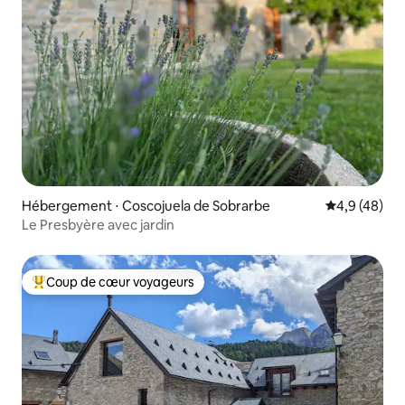
Hébergement ⋅ Coscojuela de Sobrarbe
Évaluation m
4,9 (48)
Le Presbyère avec jardin
Coup de cœur voyageurs
Coups de cœur voyageurs les plus appréciés