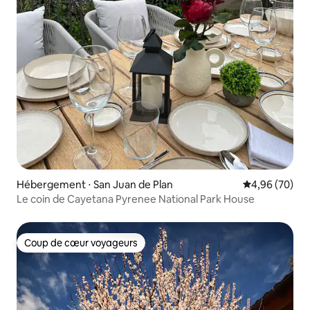
Hébergement ⋅ San Juan de Plan
Évaluation mo
4,96 (70)
Le coin de Cayetana Pyrenee National Park House
Coup de cœur voyageurs
Coup de cœur voyageurs