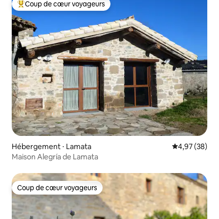
Coup de cœur voyageurs
Coups de cœur voyageurs les plus appréciés
Hébergement ⋅ Lamata
Évaluation mo
4,97 (38)
Maison Alegría de Lamata
Coup de cœur voyageurs
Coup de cœur voyageurs