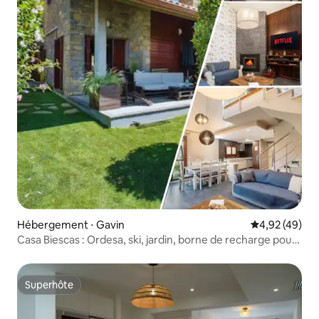
Hébergement ⋅ Gavin
Évaluation mo
4,92 (49)
Casa Biescas : Ordesa, ski, jardin, borne de recharge pour
voiture électrique
Superhôte
Superhôte