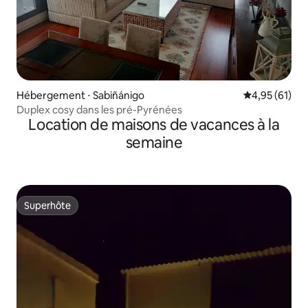
Hébergement ⋅ Sabiñánigo
Évaluation mo
4,95 (61)
Duplex cosy dans les pré-Pyrénées
Location de maisons de vacances à la
semaine
Superhôte
Superhôte