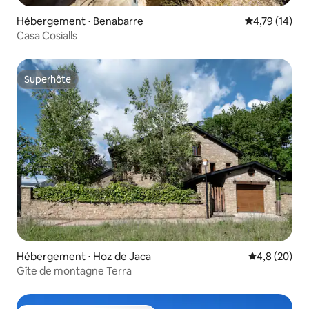
Hébergement ⋅ Benabarre
Évaluation mo
4,79 (14)
Casa Cosialls
Superhôte
Superhôte
Hébergement ⋅ Hoz de Jaca
Évaluation m
4,8 (20)
Gîte de montagne Terra