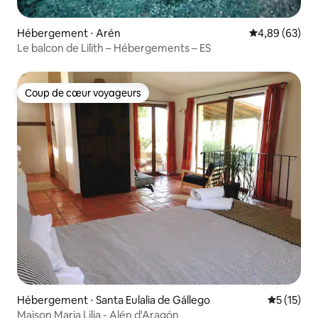
Hébergement ⋅ Arén
Évaluation mo
4,89 (63)
Le balcon de Lilith – Hébergements – ES
Coup de cœur voyageurs
Coup de cœur voyageurs
Hébergement ⋅ Santa Eulalia de Gállego
Évaluation
5 (15)
Maison Maria Lilia - Alén d'Aragón