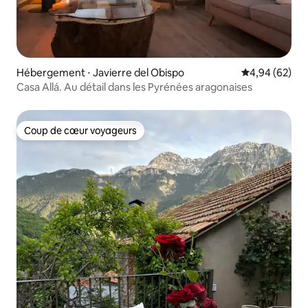
Hébergement ⋅ Javierre del Obispo
Évaluation mo
4,94 (62)
Casa Allá. Au détail dans les Pyrénées aragonaises
Coup de cœur voyageurs
Coup de cœur voyageurs