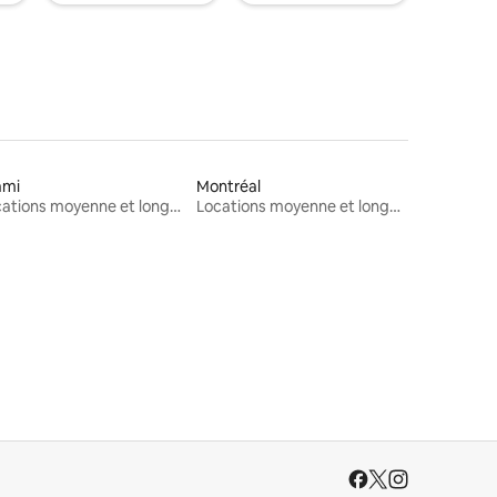
ami
Montréal
Locations moyenne et longue durée
Locations moyenne et longue durée