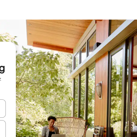
rg
z
hes vers le haut et vers le bas pour les parcourir ou en appuyant et en fai