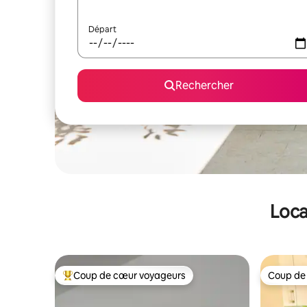
Départ
Rechercher
Loca
Coup de cœur voyageurs
Coup de
Coups de cœur voyageurs les plus appréciés
Coup de