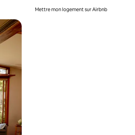
Mettre mon logement sur Airbnb
sant glisser.