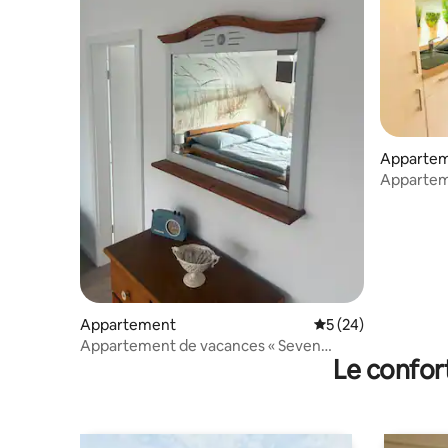
Appartem
Apparteme
(max. 5 p
Appartement
Évaluation moyenne 
5 (24)
Appartement de vacances « Seven
Le confor
Seas » aux portes de Schwerin