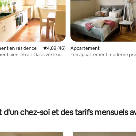
ent en résidence
Évaluation moyenne sur la base de 46 comme
4,89 (46)
Appartement
nt bien-être « Oasis verte »
Ton appartement moderne prè
ersonnes + enfant)
Schwerin (24 m²)
sur la base de 24 commentaires : 5 sur 5
t d'un chez-soi et des tarifs mensuels 