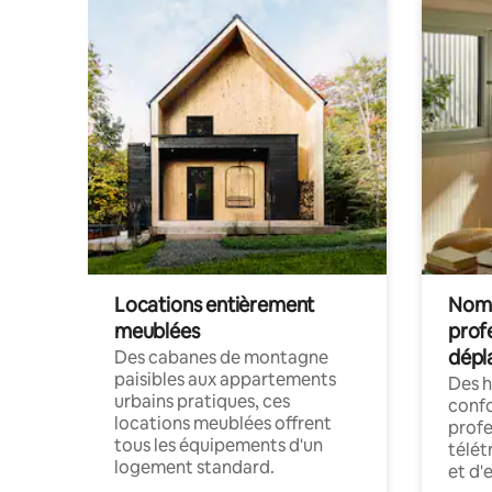
Locations entièrement
Noma
meublées
prof
dépl
Des cabanes de montagne
paisibles aux appartements
Des 
urbains pratiques, ces
confo
locations meublées offrent
profe
tous les équipements d'un
télét
logement standard.
et d'