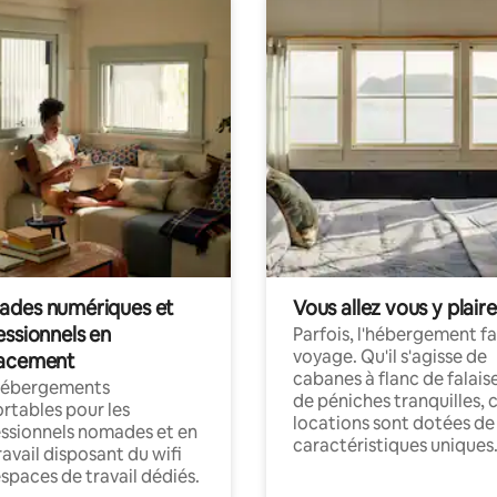
des numériques et
Vous allez vous y plaire
essionnels en
Parfois, l'hébergement fai
voyage. Qu'il s'agisse de
acement
cabanes à flanc de falais
hébergements
de péniches tranquilles, 
rtables pour les
locations sont dotées de
ssionnels nomades et en
caractéristiques uniques
ravail disposant du wifi
espaces de travail dédiés.