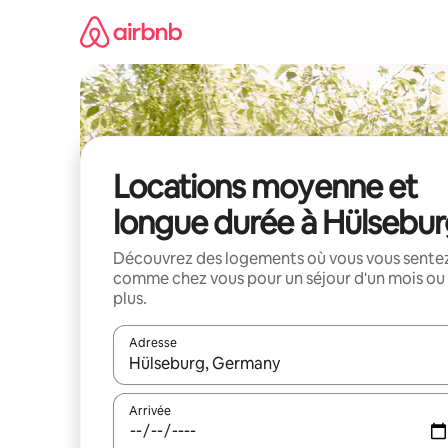
Aller
directement
au
contenu
Locations moyenne et
longue durée à Hülsebu
Découvrez des logements où vous vous sente
comme chez vous pour un séjour d'un mois ou
plus.
Adresse
Lorsque les résultats s'affichent, utilisez les flèc
Arrivée