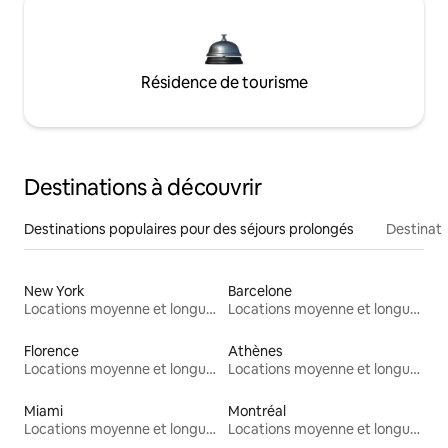
Résidence de tourisme
Destinations à découvrir
Destinations populaires pour des séjours prolongés
Destinati
New York
Barcelone
Locations moyenne et longue durée
Locations moyenne et longue durée
Florence
Athènes
Locations moyenne et longue durée
Locations moyenne et longue durée
Miami
Montréal
Locations moyenne et longue durée
Locations moyenne et longue durée