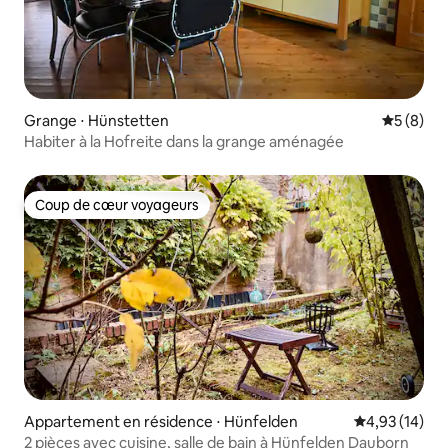
Grange ⋅ Hünstetten
Évaluatio
5 (8)
Habiter à la Hofreite dans la grange aménagée
Coup de cœur voyageurs
Coup de cœur voyageurs
Appartement en résidence ⋅ Hünfelden
Évaluation mo
4,93 (14)
2 pièces avec cuisine, salle de bain à Hünfelden Dauborn