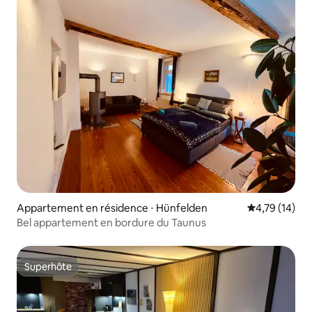
Appartement en résidence ⋅ Hünfelden
Évaluation mo
4,79 (14)
Bel appartement en bordure du Taunus
Superhôte
Superhôte