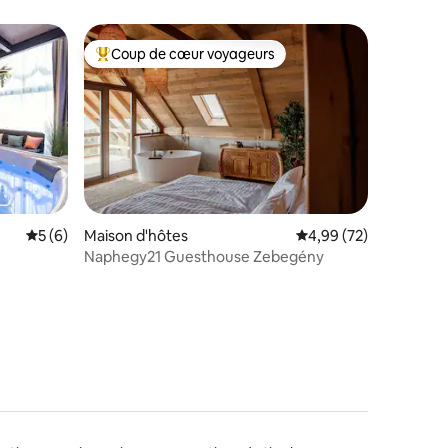
Coup de cœur voyageurs
Coups de cœur voyageurs les plus appréciés
taires : 4,98 sur 5
Évaluation moyenne sur la base de 6 commentaires : 5 sur 5
5 (6)
Maison d'hôtes
Évaluation moyenne su
4,99 (72)
Naphegy21 Guesthouse Zebegény