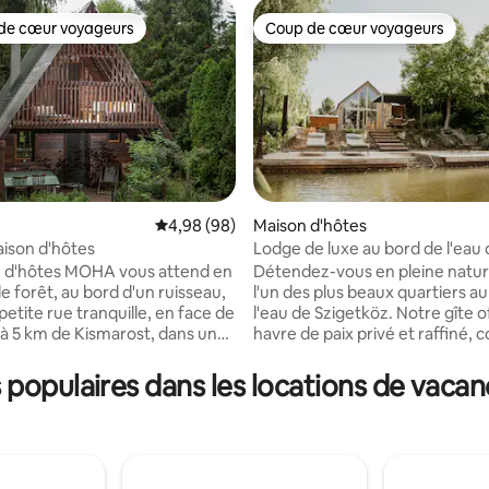
de cœur voyageurs
Coup de cœur voyageurs
 cœur voyageurs les plus appréciés
Coup de cœur voyageurs
Évaluation moyenne sur la base de 98 commen
4,98 (98)
Maison d'hôtes
son d'hôtes
Lodge de luxe au bord de l'eau d
sur la base de 123 commentaires : 5 sur 5
de Szigetköz - avec jacuzzi
n d'hôtes MOHA vous attend en
Détendez-vous en pleine natur
e forêt, au bord d'un ruisseau,
l'un des plus beaux quartiers a
etite rue tranquille, en face de
l'eau de Szigetköz. Notre gîte o
 à 5 km de Kismarost, dans un
havre de paix privé et raffiné, 
du Danube, au pied du
des intérieurs modernes, des t
dans un jardin fleuri. Le chalet
naturelles et des espaces lumi
populaires dans les locations de vacan
blement meublé, indépendant
s'ouvrent sur l'eau. Des baies v
aux enfants peut accueillir 6
jacuzzi panoramique et votre 
ul, en
quai privé créent un cadre où il
ec vos enfants, vos amis !
naturel de ralentir le rythme.
ectif est que vous puissiez vous
Commencez votre matinée par