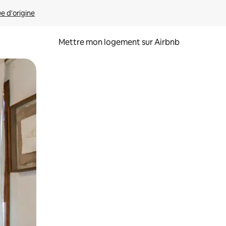
ue d'origine
Mettre mon logement sur Airbnb
sant glisser.