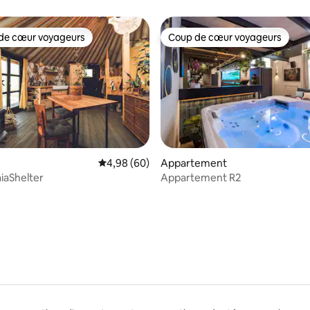
de cœur voyageurs
Coup de cœur voyageurs
 cœur voyageurs les plus appréciés
Coup de cœur voyageurs
Évaluation moyenne sur la base de 60 commen
4,98 (60)
Appartement
iaShelter
Appartement R2
sur la base de 34 commentaires : 5 sur 5