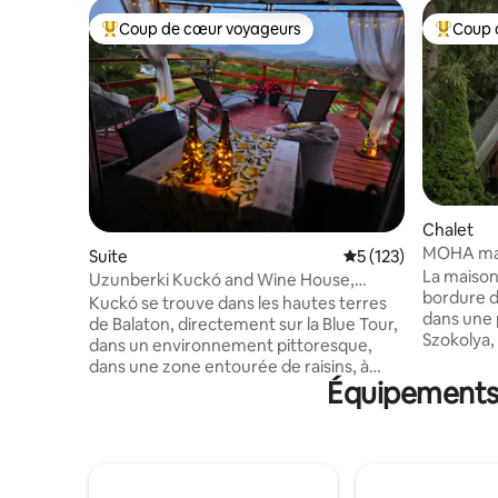
Coup de cœur voyageurs
Coup 
Coups de cœur voyageurs les plus appréciés
Coups de
Chalet
MOHA mai
Suite
Évaluation moyenne 
5 (123)
La maiso
Uzunberki Kuckó and Wine House,
bordure d
Balaton Uplands
Kuckó se trouve dans les hautes terres
dans une p
de Balaton, directement sur la Blue Tour,
Szokolya,
dans un environnement pittoresque,
méandre 
dans une zone entourée de raisins, à
Börzsöny, 
Équipements 
l'étage supérieur de notre petite maison
conforta
de vin familiale, ce qui fait de ses vins
et adapté 
« nature » à partir de ses propres raisins
personnes. Vous pouvez venir se
cultivés (un plus clair dans le
couple, av
réfrigérateur). Il y a beaucoup de sites
Notre obj
touristiques, de plages et de randonnées