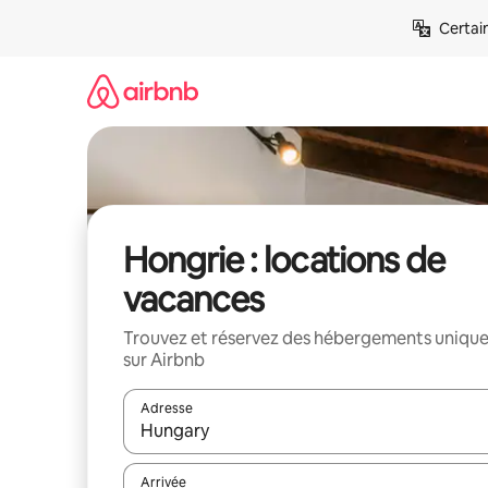
Aller
Certai
directement
au
contenu
Hongrie : locations de
vacances
Trouvez et réservez des hébergements uniqu
sur Airbnb
Adresse
Lorsque les résultats s'affichent, utilisez les flèc
Arrivée