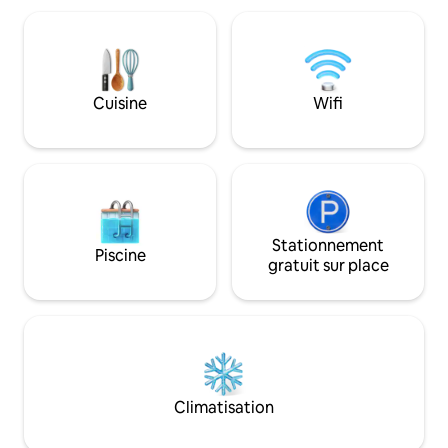
suffisamment éloignés. Notre maison de
où il est naturel de
vacances n'est pas directement au bord
Commencez votre 
de l'eau, mais le bras régulé du Danube
frais au bord de l'
s'étend de l'autre côté de la route. La
journée à explorer
taxe de séjour locale est payable
bateau ou en paddl
séparément, à un taux de 300
Cuisine
Wifi
une soirée tranquil
HUF/personne/nuit.
Stationnement
Piscine
gratuit sur place
Climatisation