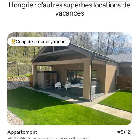
Hongrie : d'autres superbes locations de
vacances
Coup de cœur voyageurs
Coups de cœur voyageurs les plus appréciés
Appartement
Évaluation
5 (12)
Hello Pilis 3, avec jacuzzi privé et sauna