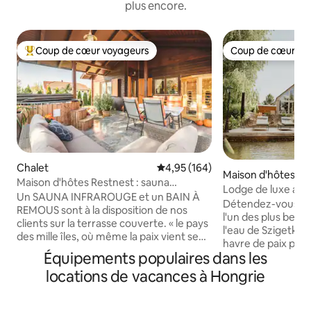
plus encore.
Coup de cœur voyageurs
Coup de cœur vo
Coups de cœur voyageurs les plus appréciés
Coup de cœur vo
Chalet
Évaluation moyenne sur la base 
4,95 (164)
Maison d'hôtes
Maison d'hôtes Restnest : sauna
Lodge de luxe au bo
infrarouge + bain de cuve
Un SAUNA INFRAROUGE et un BAIN À
de Szigetköz - ave
Détendez-vous en 
REMOUS sont à la disposition de nos
l'un des plus beau
clients sur la terrasse couverte. « le pays
l'eau de Szigetköz
des mille îles, où même la paix vient se
havre de paix privé
reposer » Nous sommes un choix idéal
Équipements populaires dans les
avec des intérieu
pour les personnes qui recherchent des
textures naturelle
locations de vacances à Hongrie
loisirs passifs et actifs. La maison
lumineux qui s'ouv
climatisée est bien située, sans voisins
baies vitrées, un 
immédiats, et les voisins existants sont
votre propre quai 