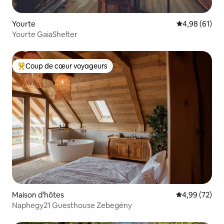
Yourte
Évaluation mo
4,98 (61)
Yourte GaiaShelter
Coup de cœur voyageurs
Coups de cœur voyageurs les plus appréciés
Maison d'hôtes
Évaluation mo
4,99 (72)
Naphegy21 Guesthouse Zebegény