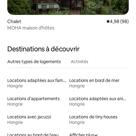
Chalet
Évaluation mo
4,98 (98)
MOHA maison d'hôtes
Destinations à découvrir
Autres types de logements
Activités
Locations adaptées aux familles
Locations en bord de mer
Hongrie
Hongrie
Locations d'appartements
Locations adaptées aux animaux
Hongrie
Hongrie
Locations avec jacuzzi
Locations de tiny houses
Hongrie
Hongrie
Locations au bord de l'eau
Afficher plus