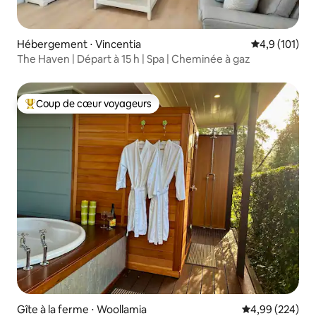
Hébergement ⋅ Vincentia
Évaluation mo
4,9 (101)
The Haven | Départ à 15 h | Spa | Cheminée à gaz
Coup de cœur voyageurs
Coups de cœur voyageurs les plus appréciés
Gîte à la ferme ⋅ Woollamia
Évaluation moy
4,99 (224)