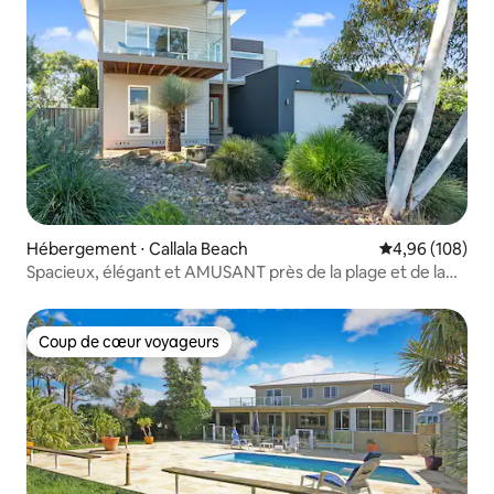
Hébergement ⋅ Callala Beach
Évaluation moy
4,96 (108)
Spacieux, élégant et AMUSANT près de la plage et de la
piscine
Coup de cœur voyageurs
Coup de cœur voyageurs