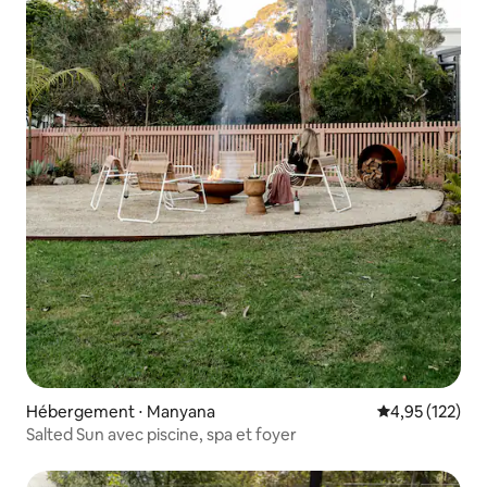
Hébergement ⋅ Manyana
Évaluation moy
4,95 (122)
Salted Sun avec piscine, spa et foyer