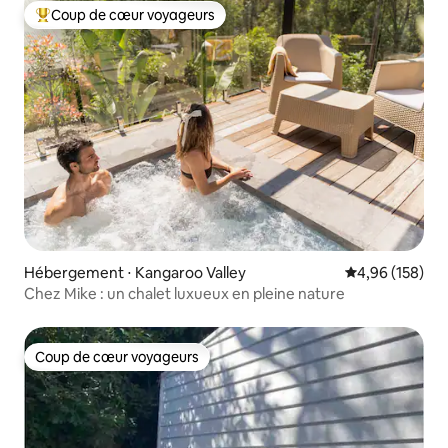
Coup de cœur voyageurs
Coups de cœur voyageurs les plus appréciés
Hébergement ⋅ Kangaroo Valley
Évaluation moy
4,96 (158)
Chez Mike : un chalet luxueux en pleine nature
Coup de cœur voyageurs
Coup de cœur voyageurs