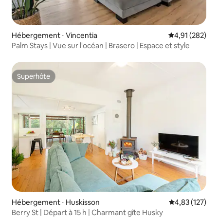
Hébergement ⋅ Vincentia
Évaluation moy
4,91 (282)
Palm Stays | Vue sur l'océan | Brasero | Espace et style
Superhôte
Superhôte
Hébergement ⋅ Huskisson
Évaluation moy
4,83 (127)
Berry St | Départ à 15 h | Charmant gîte Husky