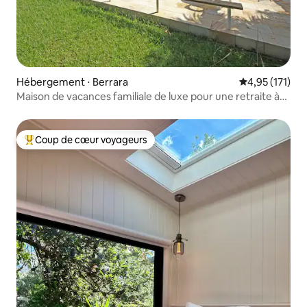
Hébergement ⋅ Berrara
Évaluation moy
4,95 (171)
Maison de vacances familiale de luxe pour une retraite à
Berrara
Coup de cœur voyageurs
Coups de cœur voyageurs les plus appréciés