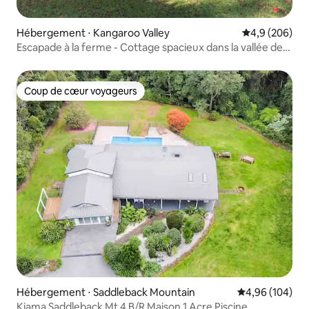
Hébergement ⋅ Kangaroo Valley
Évaluation mo
4,9 (206)
Escapade à la ferme - Cottage spacieux dans la vallée de
Kangaroo
Coup de cœur voyageurs
Coup de cœur voyageurs
Hébergement ⋅ Saddleback Mountain
Évaluation moy
4,96 (104)
Kiama Saddleback Mt 4 B/R Maison 1 Acre Piscine