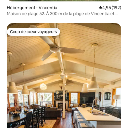
Hébergement ⋅ Vincentia
Évaluation moy
4,95 (192)
Maison de plage 52. À 300 m de la plage de Vincentia et
des commerces
Coup de cœur voyageurs
Coup de cœur voyageurs