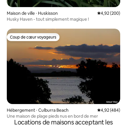
Maison de ville ⋅ Huskisson
Évaluation moy
4,92 (200)
Husky Haven - tout simplement magique !
Coup de cœur voyageurs
Coup de cœur voyageurs
Hébergement ⋅ Culburra Beach
Évaluation moy
4,92 (484)
Une maison de plage pieds nus en bord de mer
Locations de maisons acceptant les