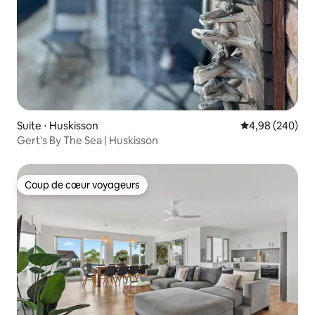
Suite ⋅ Huskisson
Évaluation moy
4,98 (240)
Gert's By The Sea | Huskisson
Coup de cœur voyageurs
Coup de cœur voyageurs