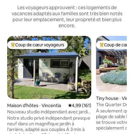
Les voyageurs approuvent : ces logements de
vacances adaptés aux familles sont très bien notés
pour leur emplacement, leur propreté et bien plus
encore.
Coup de cœur voyageurs
Coup de cœur 
Coups de cœur voyageurs les plus appréciés
Coups de cœur vo
Tiny house ⋅ Vince
The Quarter Deck 
Maison d'hôtes ⋅ Vincentia
Évaluation moyenne sur la base 
4,99 (161)
Collingwood, baie 
À seulement quel
Nouveau studio indépendant avec jardin
plage de sable bl
de lavande
Notre studio privé indépendant presque
se trouve votre be
neuf dans un magnifique jardin à
spécialement conç
l'arrière, adapté aux couples À 3 min à
luxe avec une tou