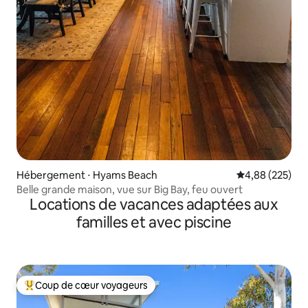
Hébergement ⋅ Hyams Beach
Évaluation moy
4,88 (225)
Belle grande maison, vue sur Big Bay, feu ouvert
Locations de vacances adaptées aux
familles et avec piscine
Coup de cœur voyageurs
Coups de cœur voyageurs les plus appréciés