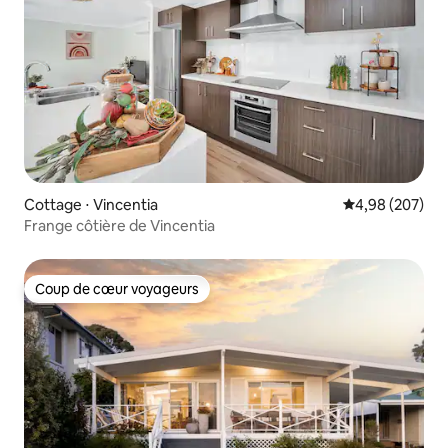
Cottage ⋅ Vincentia
Évaluation moy
4,98 (207)
Frange côtière de Vincentia
Coup de cœur voyageurs
Coup de cœur voyageurs