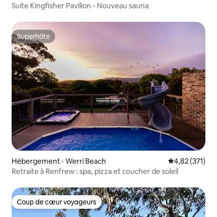
Suite Kingfisher Pavilion - Nouveau sauna
Superhôte
Superhôte
Hébergement ⋅ Werri Beach
Évaluation moy
4,82 (371)
Retraite à Renfrew : spa, pizza et coucher de soleil
Coup de cœur voyageurs
Coup de cœur voyageurs