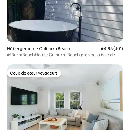
Hébergement ⋅ Culburra Beach
Évaluation moy
4,95 (401)
@BurraBeachHouse Culburra Beach près de la baie de
Jervis
Coup de cœur voyageurs
Coup de cœur voyageurs