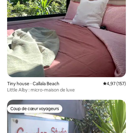
Tiny house ⋅ Callala Beach
Évaluation moy
4,97 (157)
Little Alby : micro-maison de luxe
Coup de cœur voyageurs
Coup de cœur voyageurs