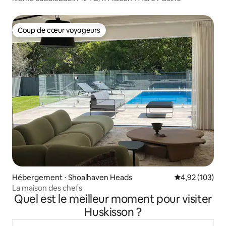
Coup de cœur voyageurs
Coup de cœur voyageurs
Hébergement ⋅ Shoalhaven Heads
Évaluation moy
4,92 (103)
La maison des chefs
Quel est le meilleur moment pour visiter
Huskisson ?