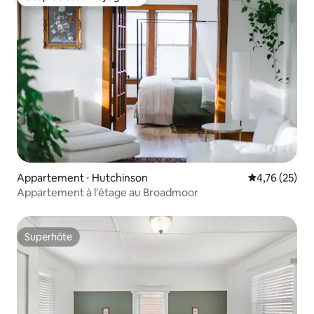
Coup de cœur voyageurs
Appartement ⋅ Hutchinson
Évaluation mo
4,76 (25)
Appartement à l'étage au Broadmoor
Superhôte
Superhôte