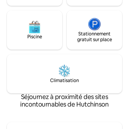
Sports Arena, du 
accéder à la porte d’entrée, non
Fairgrounds et des
accessible aux personnes à mobilité
magasins du centr
réduite*
parfait de confort
Stationnement
Piscine
gratuit sur place
Climatisation
Séjournez à proximité des sites
incontournables de Hutchinson