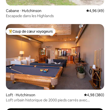
Cabane ⋅ Hutchinson
Évaluation mo
4,96 (49)
Escapade dans les Highlands
Coup de cœur voyageurs
Coups de cœur voyageurs les plus appréciés
Loft ⋅ Hutchinson
Évaluation moy
4,98 (380)
Loft urbain historique de 2000 pieds carrés avec
stationnement gratuit.