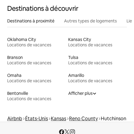
Destinations à découvrir
Destinations à proximité
Autres types de logements
Lie
Oklahoma City
Kansas City
Locations de vacances
Locations de vacances
Branson
Tulsa
Locations de vacances
Locations de vacances
Omaha
Amarillo
Locations de vacances
Locations de vacances
Bentonville
Afficher plus
Locations de vacances
Airbnb
États-Unis
Kansas
Reno County
Hutchinson