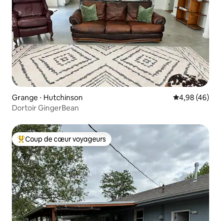
Grange ⋅ Hutchinson
Évaluation mo
4,98 (46)
Dortoir GingerBean
Coup de cœur voyageurs
Coups de cœur voyageurs les plus appréciés