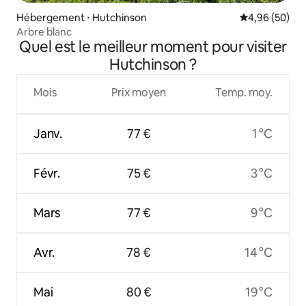
Hébergement ⋅ Hutchinson
Évaluation mo
4,96 (50)
Arbre blanc
Quel est le meilleur moment pour visiter
Hutchinson ?
Mois
Prix moyen
Temp. moy.
Janv.
77 €
1 °C
Févr.
75 €
3 °C
Mars
77 €
9 °C
Avr.
78 €
14 °C
Mai
80 €
19 °C