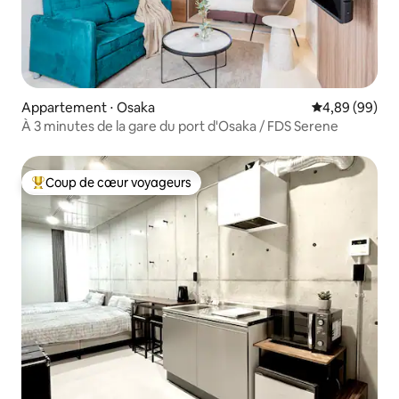
Appartement ⋅ Osaka
Évaluation mo
4,89 (99)
À 3 minutes de la gare du port d'Osaka / FDS Serene
Coup de cœur voyageurs
Coups de cœur voyageurs les plus appréciés