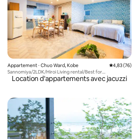
Appartement ⋅ Chuo Ward, Kobe
Évaluation mo
4,83 (76)
Sannomiya/2LDK/Hiroi Living rental/Best for
Location d'appartements avec jacuzzi
sightseeing/Jusqu'à 9 personnes