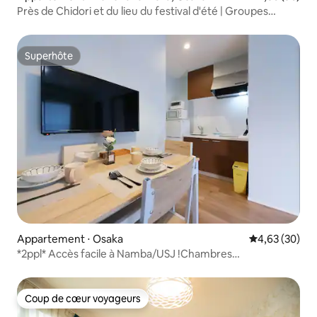
Près de Chidori et du lieu du festival d'été | Groupes
acceptés | Maximum 5 personnes | Chidorihouse4
Superhôte
Superhôte
Appartement ⋅ Osaka
Évaluation mo
4,63 (30)
*2ppl* Accès facile à Namba/USJ !Chambres
confortables !
Coup de cœur voyageurs
Coup de cœur voyageurs