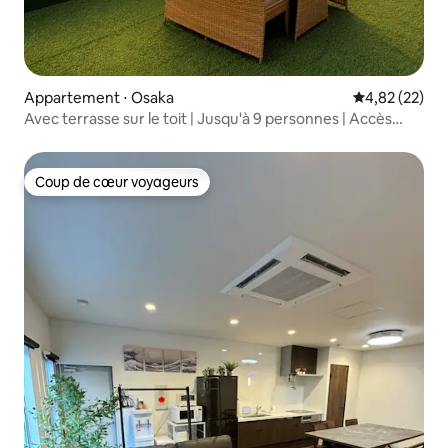
Appartement ⋅ Osaka
Évaluation mo
4,82 (22)
Avec terrasse sur le toit | Jusqu'à 9 personnes | Accès
facile à USJ et Namba | Chambres privées japonaises et
modernes
Coup de cœur voyageurs
Coup de cœur voyageurs