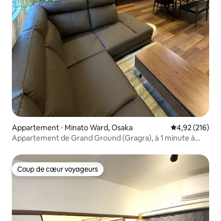
Appartement ⋅ Minato Ward, Osaka
Évaluation moy
4,92 (216)
Appartement de Grand Ground (Gragra), à 1 minute à
pied de la gare du port d'Osaka, 81 m², spacieux 2 pièces
avec salon et salle à manger, à louer.
Coup de cœur voyageurs
Coup de cœur voyageurs