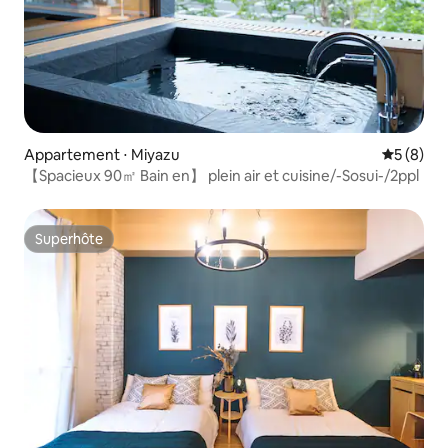
Appartement ⋅ Miyazu
Évaluatio
5 (8)
【Spacieux 90㎡ Bain en】 plein air et cuisine/-Sosui-/2ppl
Superhôte
Superhôte