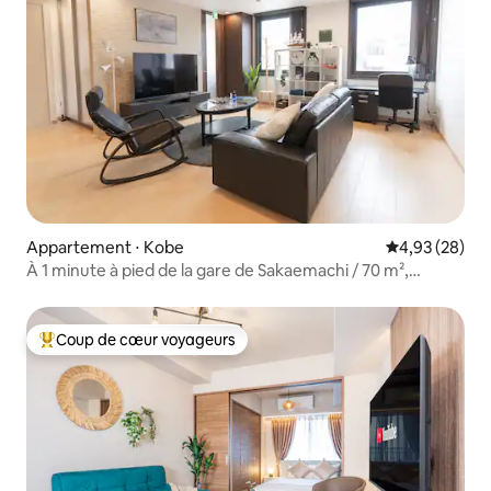
Appartement ⋅ Kobe
Évaluation mo
4,93 (28)
À 1 minute à pied de la gare de Sakaemachi / 70 m²,
spacieux appartement de 2 pièces à vivre / 4 personnes
maximum / Centre de Kobe / Idéal pour le tourisme
Coup de cœur voyageurs
Coups de cœur voyageurs les plus appréciés