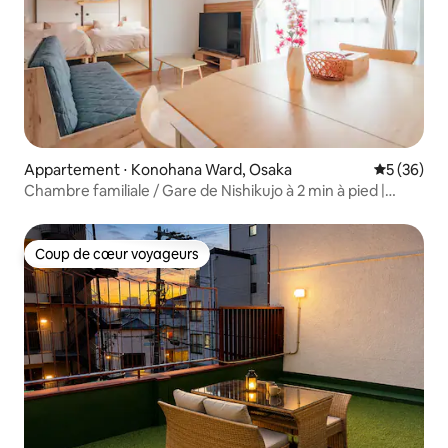
Appartement ⋅ Konohana Ward, Osaka
Évaluation
5 (36)
Chambre familiale / Gare de Nishikujo à 2 min à pied |
Accès direct à USJ à 5 min | Accès direct à Namba et Nara,
appartement familial...
Coup de cœur voyageurs
Coup de cœur voyageurs