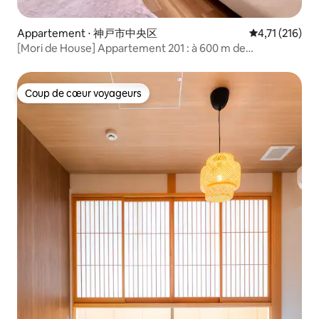
Appartement ⋅ 神戸市中央区
Évaluation moy
4,71 (216)
[Mori de House] Appartement 201 : à 600 m de
Sannomiya, Kobe
Coup de cœur voyageurs
Coup de cœur voyageurs