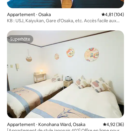
Appartement ⋅ Osaka
Évaluation moy
4,81 (104)
KB : USJ, Kaiyukan, Gare d'Osaka, etc. Accès facile aux
principales attractions touristiques
Superhôte
Superhôte
Appartement ⋅ Konohana Ward, Osaka
Évaluation mo
4,92 (36)
[Appartement de style japonais 402] Offre en ligne pour