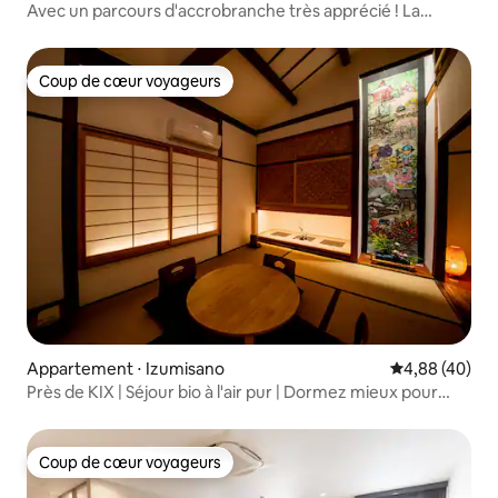
Avec un parcours d'accrobranche très apprécié ! La
meilleure maison individuelle à louer ! À 3 minutes à pied
de la gare, peut accueillir jusqu'à 35 personnes ! À deux
pas d'USJ
Coup de cœur voyageurs
Coup de cœur voyageurs
Appartement ⋅ Izumisano
Évaluation mo
4,88 (40)
Près de KIX | Séjour bio à l'air pur | Dormez mieux pour
6 personnes
Coup de cœur voyageurs
Coup de cœur voyageurs