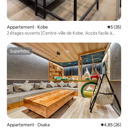
Appartement ⋅ Kobe
Évaluation
5 (35)
2 étages ouverts [Centre-ville de Kobe. Accès facile à
Osaka] Avec toit-terrasse et cour
Superhôte
Superhôte
Appartement ⋅ Osaka
Évaluation mo
4,85 (26)