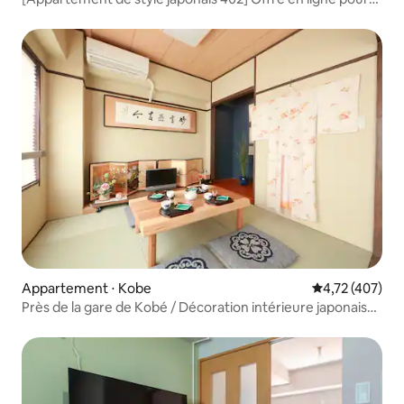
les nouvelles maisons Près de USJ Universal Studios Japan
· 8 minutes à pied de la station Chidorigabashi · Accès
direct au métro de la station Namba
Appartement ⋅ Kobe
Évaluation moy
4,72 (407)
Près de la gare de Kobé / Décoration intérieure japonaise
traditionnelle