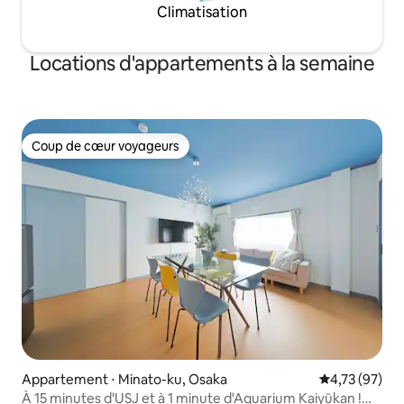
Climatisation
utiliser. Logements La cuisine est
visage, lave-linge,
entièrement équipée et vous pouvez
climatiseurs, cintr
cuisiner vous-même. Il y a des cafés, des
Locations d'appartements à la semaine
boulangeries, des izakayas et d'autres
restaurants, supermarchés et
installations thermales accessibles à
pied. Adresse de la maison d'hôtes 1519-
3 Nichikata, Kainan, Wakayama Salle
Coup de cœur voyageurs
Lingwiso 201
Coup de cœur voyageurs
Appartement ⋅ Minato-ku, Osaka
Évaluation mo
4,73 (97)
À 15 minutes d'USJ et à 1 minute d'Aquarium Kaiyūkan !