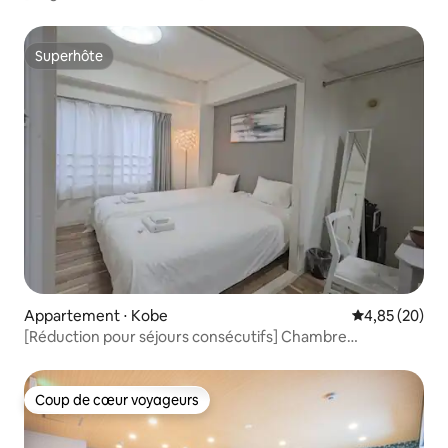
minutes de la station Motomachi | À distance de marche
de Sannomiya et Nankinmachi | Location d'un
appartement de 2 pièces | Jusqu'à 8 personnes | 한국어
Superhôte
Superhôte
OK | 31
Appartement ⋅ Kobe
Évaluation mo
4,85 (20)
[Réduction pour séjours consécutifs] Chambre
occidentale avec lits jumeaux | À 10 minutes de la gare de
Sannomiya à Kobe | Wifi, télévision et lave-
linge | Cuisine | Pour 3 personnes
Coup de cœur voyageurs
Coup de cœur voyageurs