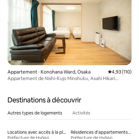
Appartement ⋅ Konohana Ward, Osaka
Évaluation moy
4,93 (110)
Appartement de Nishi-Kujo Minshuku, Asahi Hikari
Apartment 2
Destinations à découvrir
Autres types de logements
Activités
Locations avec accès à la plage
Résidences d'appartements en location
Préfecture de Hyōgo
Préfecture de Hyōgo