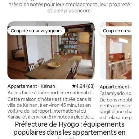
très bien notés pour leur emplacement, leur propreté
et bien plus encore.
Coup de cœur voyageurs
Coup de cœur vo
Coup de cœur voyageurs
Coup de cœur vo
Appartement ⋅ Kainan
Évaluation moyenne sur la base
4,94 (63)
Appartement ⋅ H
d, Kobe
Accès facile à l'aéroport international du
Tatamiyado no Ya
Kansai, à Shirahama et à Kumano. À
appartement famili
Cette maison d'hôtes est située dans la
De bons meubles j
environ 5 minutes à pied de la gare JR
ville de Kainan, à environ 45 minutes en
petits accessoires
Kainan. Une maison d'hôtes pour
voiture de l'aéroport international du
s'agit d'une chamb
voyager comme si vous y viviez
Kansai et à environ 5 minutes à pied de la
est relaxante pour
Préfecture de Hyōgo : équipements
gare JR Kainan. En été, la plage est
L'escalier ancien m
également à environ 10 minutes en
Il s'agit d'une ch
populaires dans les appartements en
voiture. [Il s'agit d'une maison d'hôtes
avec des tatamis d