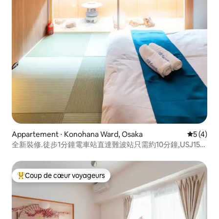
Appartement ⋅ Konohana Ward, Osaka
Évaluatio
5 (4)
全新裝修.徒步1分鐘電車站直達難波站只需約10分鐘,USJ15分
鐘 ,門前巴士直達梅田大阪站及USJ
Coup de cœur voyageurs
Coups de cœur voyageurs les plus appréciés