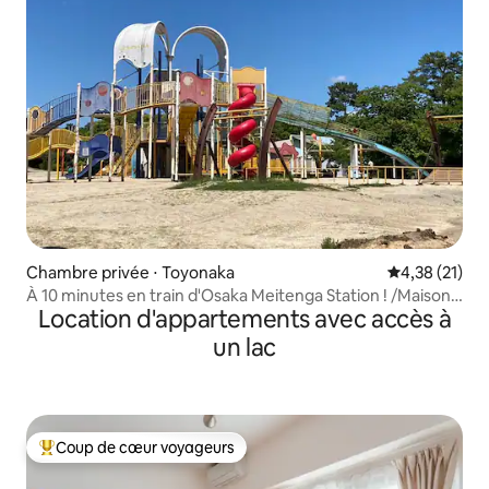
Chambre privée ⋅ Toyonaka
Évaluation mo
4,38 (21)
À 10 minutes en train d'Osaka Meitenga Station ! /Maison
Location d'appartements avec accès à
individuelle confortable/Gare de Shonai
un lac
Coup de cœur voyageurs
Coups de cœur voyageurs les plus appréciés