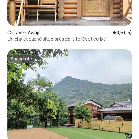
Cabane ⋅ Awaji
Évaluation m
4,6 (15)
Un chalet caché situé près de la forêt et du lac1
Superhôte
Superhôte