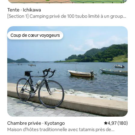
Tente ⋅ Ichikawa
[Section 1] Camping privé de 100 tsubo limité à un groupe
par jour ! Espace privé de guérison suprême/Wi-Fi/Bord
du lac
Coup de cœur voyageurs
Coup de cœur voyageurs
Chambre privée ⋅ Kyotango
Évaluation moy
4,97 (180)
Maison d'hôtes traditionnelle avec tatamis près de