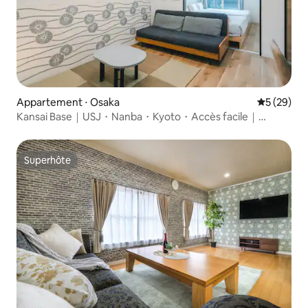
Appartement ⋅ Osaka
Évaluation
5 (29)
Kansai Base｜USJ・Nanba・Kyoto・Accès facile｜
Capacité d'accueil : 5 personnes
Superhôte
Superhôte