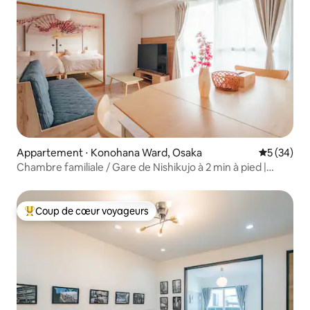
Appartement ⋅ Konohana Ward, Osaka
Évaluation
5 (34)
Chambre familiale / Gare de Nishikujo à 2 min à pied |
Accès direct à USJ à 5 min | Accès direct à Namba et Nara,
appartement familial...
Coup de cœur voyageurs
Coups de cœur voyageurs les plus appréciés