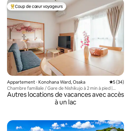
Coup de cœur voyageurs
Coups de cœur voyageurs les plus appréciés
Appartement ⋅ Konohana Ward, Osaka
Évaluation
5 (34)
Chambre familiale / Gare de Nishikujo à 2 min à pied |
Autres locations de vacances avec accès
Accès direct à USJ à 5 min | Accès direct à Namba et Nara,
appartement familial...
à un lac