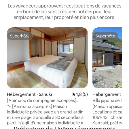
Les voyageurs approuvent : ces locations de vacances
en bord de lac sont très bien notées pour leur
emplacement, leur propreté et bien plus encore.
Superhôte
Superhôte
Superhôte
Superhôte
Hébergement ⋅ Sanuki
Évaluation moyenne sur la ba
4,8 (5)
Hébergement ⋅ Ic
[Animaux de compagnie acceptés]
Villa japonaise à l
Maison individuelle spacieuse à 30
barbecue ! Sauna d
🐾 [Animaux acceptés] Maison
[Maison apaisant
secondes à pied de la plage ! Avec un
Bain en plein air e
individuelle privée avec un grand jardin
Locations et campi
grand jardin / À 3 minutes en voiture de
Hôtel de guérison 
et une plage tranquille à 30 secondes à
1051-43, Ichikawa
l'échangeur Tsuda-Higashi
forêt
pied Il s'agit d'une maison individuelle à
Kanzaki, préfectu
louer en totalité, située dans la ville de
Gestion : Mitsumi I