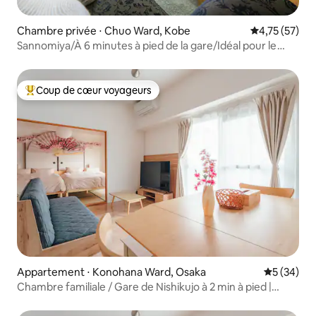
Chambre privée ⋅ Chuo Ward, Kobe
Évaluation mo
4,75 (57)
Sannomiya/À 6 minutes à pied de la gare/Idéal pour le
tourisme/Séjours de longue durée acceptés/Maximum 6
personnes/
Coup de cœur voyageurs
Coups de cœur voyageurs les plus appréciés
Appartement ⋅ Konohana Ward, Osaka
Évaluation
5 (34)
Chambre familiale / Gare de Nishikujo à 2 min à pied |
Accès direct à USJ à 5 min | Accès direct à Namba et Nara,
appartement familial...