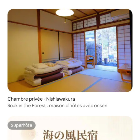
idéal pour les familles. C'est également
(16:00-21:00, 6 pe
un excellent point de départ pour se
travail 6 600 yens
rendre en voiture à la ville de Takamatsu
chauffage : 1 100 yens [Diverses 
(40 minutes en voiture) et à
Arrivée : 15 h 00 ~
« Chichigahama » (1 heure en voiture),
Arrivée tardive ant
qui offre une vue imprenable. Il y a
Vous pouvez tout u
également de nombreux restaurants
à l'exception du 
réputés de véritables sanuki udon, de
Veuillez apporter 
steaks et de cuisine japonaise et
pour le barbecue.
occidentale dans les environs. ※ Pour
plus de détails sur le tourisme et la
gastronomie, veuillez consulter la
rubrique « Environs » !
Chambre privée ⋅ Nishiawakura
Soak in the Forest : maison d'hôtes avec onsen
Superhôte
Superhôte