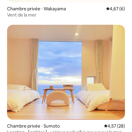
Chambre privée ⋅ Wakayama
Évaluation m
4,67 (6)
Vent de la mer
Chambre privée ⋅ Sumoto
Évaluation mo
4,57 (28)