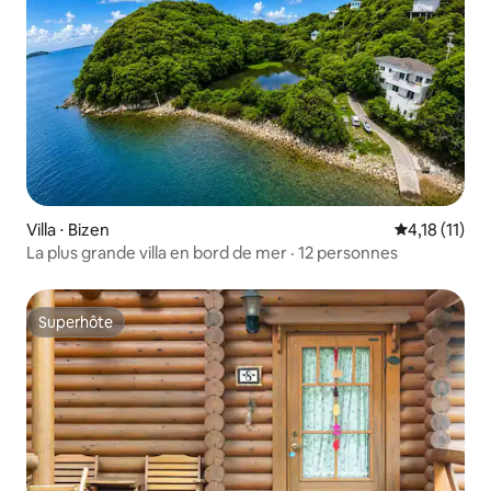
Villa ⋅ Bizen
Évaluation m
4,18 (11)
La plus grande villa en bord de mer · 12 personnes
Superhôte
Superhôte