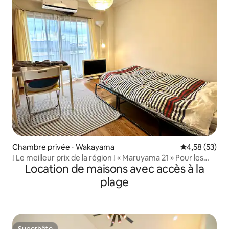
Chambre privée ⋅ Wakayama
Évaluation mo
4,58 (53)
! Le meilleur prix de la région ! « Maruyama 21 » Pour les
Location de maisons avec accès à la
familles, les amis, les routards, les voyages d'affaires.
Séjours courts ou longs, vous êtes les bienvenus.
plage
Superhôte