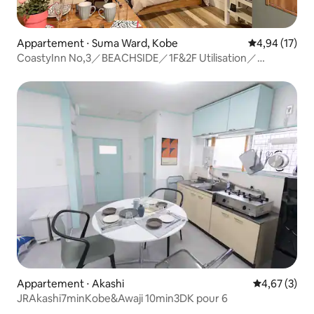
Appartement ⋅ Suma Ward, Kobe
Évaluation mo
4,94 (17)
CoastyInn No,3／BEACHSIDE／1F&2F Utilisation／
1wk20%off／4 minutes à pied de la gare de Sumo
Appartement ⋅ Akashi
Évaluation m
4,67 (3)
JRAkashi7minKobe&Awaji 10min3DK pour 6