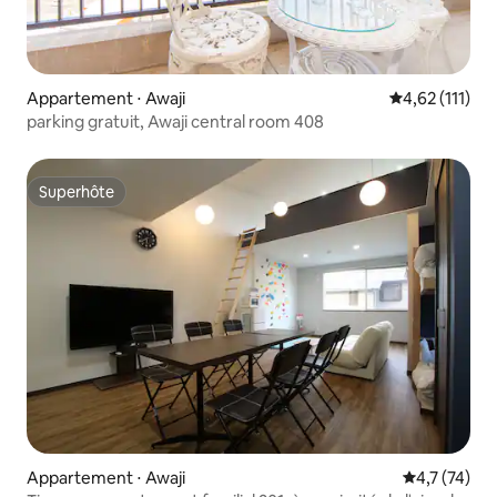
Appartement ⋅ Awaji
Évaluation mo
4,62 (111)
parking gratuit, Awaji central room 408
Superhôte
Superhôte
Appartement ⋅ Awaji
Évaluation m
4,7 (74)