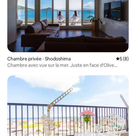
Chambre privée ⋅ Shodoshima
Évaluatio
5 (8)
Chambre avec vue sur la mer. Juste en face d'Olive
Beach. Parc Olive à moulin à vent grec à 5 minutes à pied