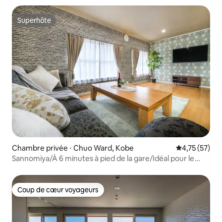
Superhôte
Superhôte
Chambre privée ⋅ Chuo Ward, Kobe
Évaluation mo
4,75 (57)
Sannomiya/À 6 minutes à pied de la gare/Idéal pour le
tourisme/Séjours de longue durée acceptés/Maximum 6
personnes/
Coup de cœur voyageurs
Coup de cœur voyageurs