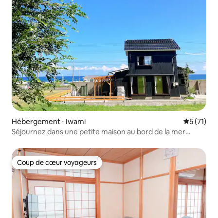
Hébergement ⋅ Iwami
Évaluation
5 (71)
Séjournez dans une petite maison au bord de la mer
calme uminoie Mouska
Coup de cœur voyageurs
Coup de cœur voyageurs