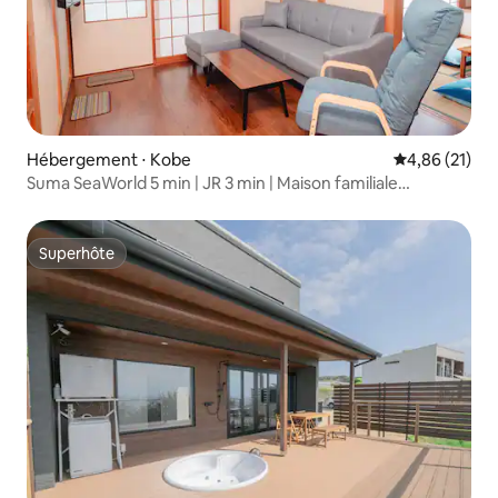
Hébergement ⋅ Kobe
Évaluation mo
4,86 (21)
Suma SeaWorld 5 min | JR 3 min | Maison familiale
3 chambres
Superhôte
Superhôte