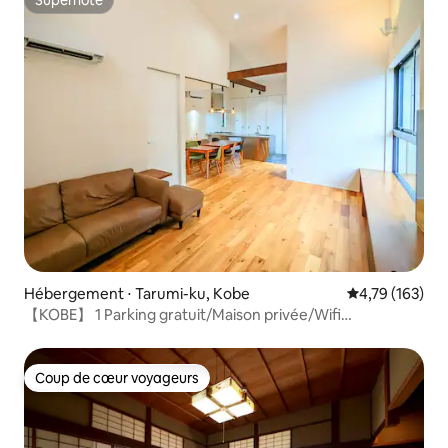
Superhôte
Hébergement ⋅ Tarumi-ku, Kobe
Évaluation moy
4,79 (163)
【KOBE】 1 Parking gratuit/Maison privée/Wifi
gratuit/Plage
Coup de cœur voyageurs
Coup de cœur voyageurs