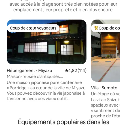
avec accès à la plage sont très bien notées pour leur
emplacement, leur propreté et bien plus encore.
Coup de cœur voyageurs
Coup de cœur 
Coup de cœur voyageurs
Coups de cœur vo
Hébergement ⋅ Miyazu
Évaluation moyenne sur la base 
4,82 (114)
Maison-musée d'antiquités
traditionnelle centenaire
Une maison japonaise pure centenaire
Villa ⋅ Sumoto
« Porridge » au cœur de la ville de Miyazu
Vous pouvez découvrir la vie japonaise à
Un étage où vous
l'ancienne avec des vieux outils
avec vos amis et vo
La villa « Shizuku 
folkloriques anciens, des escaliers et des
personnes / Villa 
spacieux avec une 
Nagamochi (équipement de mariage qui
individuelle / Rédu
« sentiment de ra
abrite des futons, etc.). Nichée à l'arrière
consécutifs / Mer,
proche de l'étage 
du sanctuaire de Wagiomiya, la
Équipements populaires dans les
barbecue à dista
chaussée, et vous
célébration du sanctuaire résonne
moment de détent