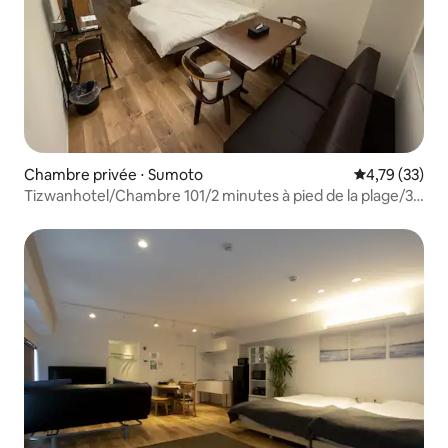
Chambre privée ⋅ Sumoto
Évaluation mo
4,79 (33)
Tizwanhotel/Chambre 101/2 minutes à pied de la plage/3
personnes maximum