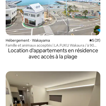
Hébergement ⋅ Wakayama
Évaluation
5 (31)
Famille et animaux acceptés | LA.FUKU Wakaura / à 90
Location d'appartements en résidence
minutes d'Osaka
avec accès à la plage