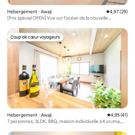
Hébergement ⋅ Awaji
Évaluation mo
4,97 (29)
[Prix spécial OPEN] Vue sur l'océan de la nouvelle
construction ! Location de villa privée limitée à un groupe
par jour FLAG Awaji HANARE
Coup de cœur voyageurs
Coup de cœur voyageurs
Hébergement ⋅ Awaji
Évaluation mo
4,95 (41)
7 personnes, 3LDK, BBQ, maison individuelle à Kuruma,
Awaji