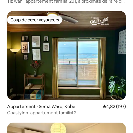
Tiz wan : appartement familial 201, à proximité de l'aire de
repos routière Beach et d'une supérette
Coup de cœur voyageurs
Coup de cœur voyageurs
Appartement ⋅ Suma Ward, Kobe
Évaluation moy
4,82 (197)
CoastyInn, appartement familial 2