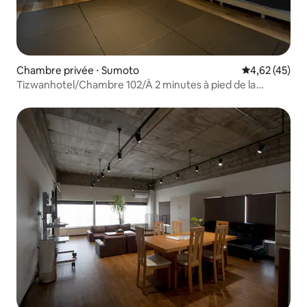
Chambre privée ⋅ Sumoto
Évaluation mo
4,62 (45)
Tizwanhotel/Chambre 102/À 2 minutes à pied de la
plage/9 personnes maximum