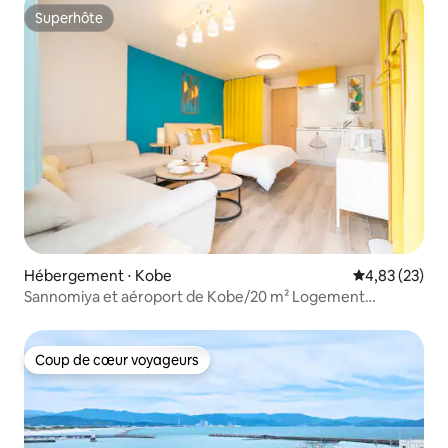
Superhôte
Superhôte
Hébergement ⋅ Kobe
Évaluation mo
4,83 (23)
Sannomiya et aéroport de Kobe/20 m² Logement
entier/Idéal pour 2
Coup de cœur voyageurs
Coup de cœur voyageurs