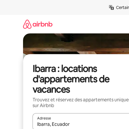
Aller
Certai
directement
au
contenu
Ibarra : locations
d'appartements de
vacances
Trouvez et réservez des appartements unique
sur Airbnb
Adresse
Lorsque les résultats s'affichent, utilisez les flèc