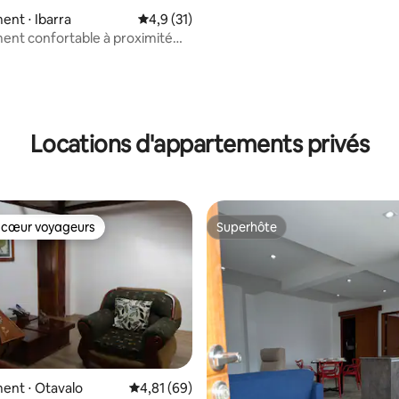
nt ⋅ Ibarra
Évaluation moyenne sur la base de 31 comm
4,9 (31)
nt confortable à proximité
rsités avec parking gratuit
Locations d'appartements privés
 cœur voyageurs
Superhôte
 cœur voyageurs
Superhôte
ent ⋅ Otavalo
Évaluation moyenne sur la base de 69 comme
4,81 (69)
r la base de 8 commentaires : 4,88 sur 5