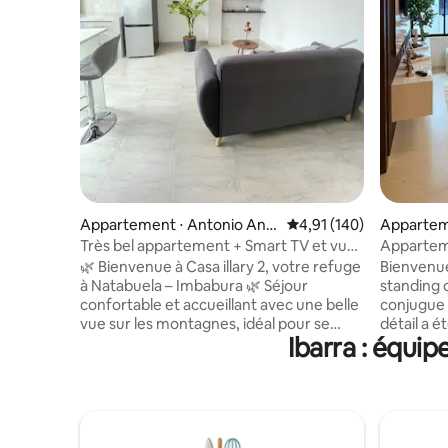
Appartement ⋅ Antonio Ant
Évaluation moyenne sur
4,91 (140)
Apparteme
e
Très bel appartement + Smart TV et vue
Appartem
incroyable
Ibarra
🌿 Bienvenue à Casa illary 2, votre refuge
Bienvenu
à Natabuela – Imbabura 🌿 Séjour
standing 
confortable et accueillant avec une belle
conjugue 
vue sur les montagnes, idéal pour se
détail a 
Ibarra : équi
reposer et découvrir la richesse
vous offri
culturelle et naturelle d'Imbabura. ✨
de 3 cham
Nous disposons de : • Eau chaude • Smart
d'apparei
TV dans le salon et la chambre principale
d'une sall
• Cuisine aménagée • Cafetière,
d'un espa
réfrigérateur, mixeur et micro-ondes •
joyau : u