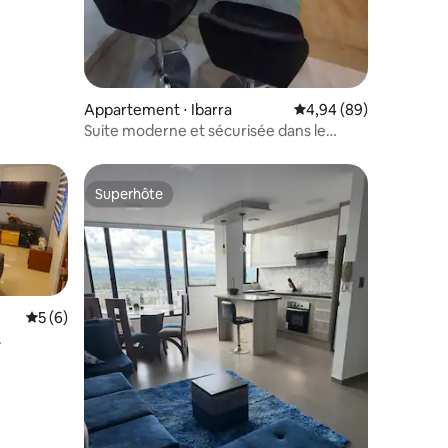
Appartement ⋅ Ibarra
Évaluation moyenne su
4,94 (89)
Suite moderne et sécurisée dans le
centre avec parking
Superhôte
Superhôte
Évaluation moyenne sur la base de 6 commentaires : 5 sur 5
5 (6)