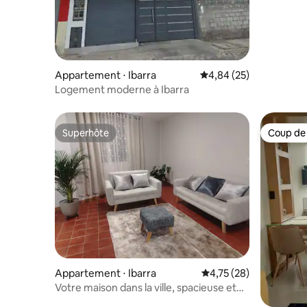
Appartement ⋅ Ibarra
Évaluation moyenne sur
4,84 (25)
Logement moderne à Ibarra
Superhôte
Coup de
Superhôte
Coup de
Appartement ⋅ Ibarra
Évaluation moyenne su
4,75 (28)
Votre maison dans la ville, spacieuse et
équipée