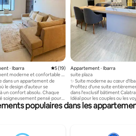
 la base de 140 commentaires : 4,91 sur 5
nt ⋅ Ibarra
Évaluation moyenne sur la base de 19 co
5 (19)
Appartement ⋅ Ibarra
ent moderne et confortable à
suite plaza
e dans un appartement de
✨ Suite moderne au cœur d'Iba
où le design d'auteur se
Profitez d'une suite entièrem
à un confort absolu. Chaque
dans l'exclusif bâtiment Calatra
été soigneusement pensé pour
Idéal pour les couples ou les v
pements populaires dans les appartemen
r un séjour inoubliable. Profitez
d'affaires. Il dispose d'une cuisi
bres, d'une cuisine équipée
entièrement équipée et
ls électroménagers, d'un salon,
d'électroménager, d'un lit 2 pla
e à manger, de 2 salles de bain,
demie, d'une Smart TV + strea
ce buanderie et d'un garage. Le
Wi-Fi, d'un parking souterrain, d
ne terrasse panoramique à 180°
de sport, d'un espace barbecue