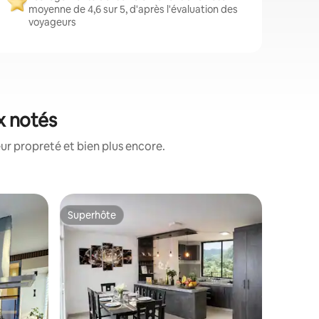
moyenne de 4,6 sur 5, d'après l'évaluation des
voyageurs
x notés
ur propreté et bien plus encore.
Appartem
Superhôte
Coup
Superhôte
Coups d
Appartem
avec bal
Entrée i
intellige
complet 
pour les 
sont pas 
banque d