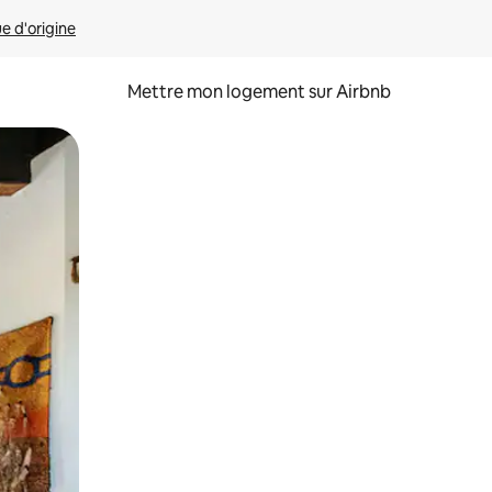
ue d'origine
Mettre mon logement sur Airbnb
sant glisser.