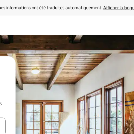
nes informations ont été traduites automatiquement. 
Afficher la lang
s
hes vers le haut et vers le bas pour les parcourir ou en appuyant et en fai