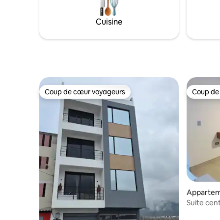
Ustensiles de cuisine 📍 Excellent
avec vue 
emplacement et facile d'accès depuis la
circulaire
Cuisine
Panamericana. Ce sera un plaisir de vous
Découvrez 
accueillir et de faire en sorte que vous
blanche d
vous sentiez comme à la maison
paix andin
Coup de cœur voyageurs
Coup de
Coup de cœur voyageurs
Coup de
Apparteme
Suite cen