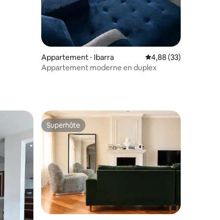
entaires : 4,9 sur 5
Appartement ⋅ Ibarra
Évaluation moyenne su
4,88 (33)
Appartement moderne en duplex
Superhôte
Superhôte
ntaires : 4,81 sur 5