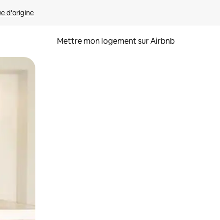
ue d'origine
Mettre mon logement sur Airbnb
sant glisser.