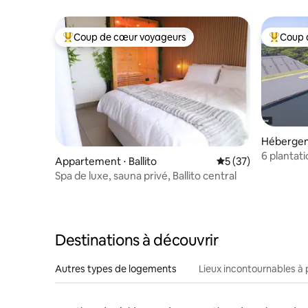
Piscine • 
Coup de cœur voyageurs
Coup 
Coups de cœur voyageurs les plus appréciés
Coups de
Hébergem
Golf Esta
6 plantati
Appartement ⋅ Ballito
Évaluation moyenne
5 (37)
Spa de luxe, sauna privé, Ballito central
Destinations à découvrir
Autres types de logements
Lieux incontournables à 