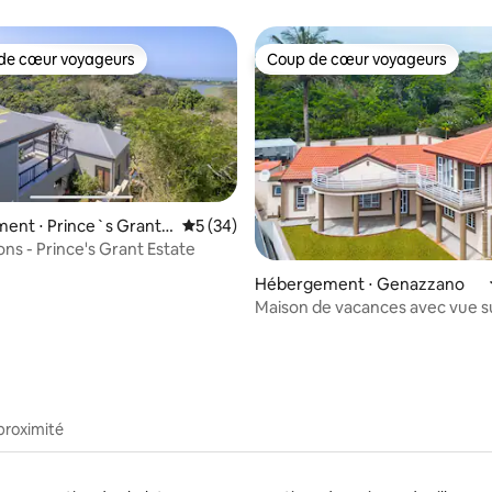
Brasero • Plage
de cœur voyageurs
Coup de cœur voyageurs
 cœur voyageurs les plus appréciés
Coup de cœur voyageurs
ent ⋅ Prince`s Grant
Évaluation moyenne sur la base de 34 co
5 (34)
te
ons - Prince's Grant Estate
 sur la base de 37 commentaires : 5 sur 5
Hébergement ⋅ Genazzano
Maison de vacances avec vue s
@ Seatides
proximité