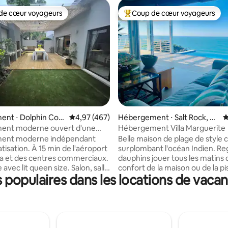
de cœur voyageurs
Coup de cœur voyageurs
 cœur voyageurs les plus appréciés
Coups de cœur voyageurs les p
 la base de 231 commentaires : 4,88 sur 5
ent ⋅ Dolphin Coa
Évaluation moyenne sur la base de 467 comme
4,97 (467)
Hébergement ⋅ Salt Rock, D
É
olphin Coast
ent moderne ouvert d'une
Hébergement Villa Marguerite
 Salt Rock
ent moderne indépendant
Belle maison de plage de style c
tisation. À 15 min de l'aéroport
surplombant l'océan Indien. Re
a et des centres commerciaux.
dauphins jouer tous les matins 
avec lit queen size. Salon, salle
confort de la maison ou de la pi
populaires dans les locations de vaca
et cuisine ouverts. Lave-
faites une promenade de 5 min
, réfrigérateur/congélateur
le sentier de la plage privée qui
lave-linge, micro-ondes et
mène à une plage calme et isolé
. Le salon dispose de portes
avez envie de nager ou de vou
iantes s'ouvrant sur la terrasse
détendre sur la plage. La chambre
in avec braai intégré. Salle de
principale avec salle de bains pr