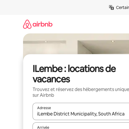
Aller
Certai
directement
au
contenu
ILembe : locations de
vacances
Trouvez et réservez des hébergements uniqu
sur Airbnb
Adresse
Lorsque les résultats s'affichent, utilisez les flèc
Arrivée