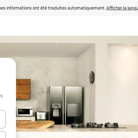
nes informations ont été traduites automatiquement. 
Afficher la lang
es
hes vers le haut et vers le bas pour les parcourir ou en appuyant et en fai