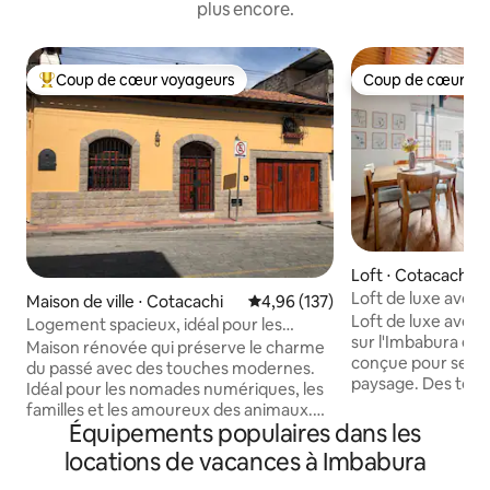
plus encore.
Coup de cœur voyageurs
Coup de cœur vo
Coups de cœur voyageurs les plus appréciés
Coup de cœur vo
Loft ⋅ Cotacachi
Loft de luxe avec
Maison de ville ⋅ Cotacachi
Évaluation moyenne sur la base 
4,96 (137)
Loft de luxe avec
Logement spacieux, idéal pour les
sur l'Imbabura et 
familles.
Maison rénovée qui préserve le charme
conçue pour se dé
du passé avec des touches modernes.
paysage. Des touc
Idéal pour les nomades numériques, les
chaleureuses, une
familles et les amoureux des animaux.
salon confortable
Équipements populaires dans les
Wi-Fi 700 Mbps, espace de travail
rapide et des cha
entièrement équipé, salles de bain
locations de vacances à Imbabura
créent le séjour id
privées, jeux pour enfants, lits pour
les voyageurs ou le