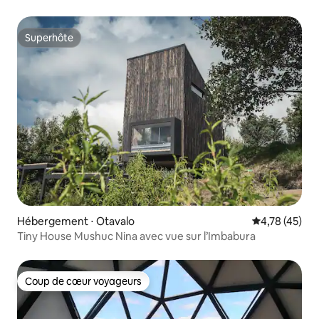
Superhôte
Superhôte
Hébergement ⋅ Otavalo
Évaluation mo
4,78 (45)
Tiny House Mushuc Nina avec vue sur l’Imbabura
Coup de cœur voyageurs
Coup de cœur voyageurs