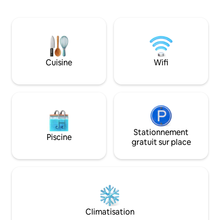
animaux de compagnie et plus
cœur du centre-vil
d'accessoires. Conçu pour les voyageurs
quelques pas des r
accompagnés d'enfants ou d'animaux
des marchés et des
de compagnie. Situé au centre-ville, à
Un lieu de retrait
proximité des cafés, des boutiques et de
du confort, de la 
la nature. Stationnement pour une
de soleil inoubliabl
berline ou un petit SUV (4,46 m x 1,83 m).
Cuisine
Wifi
Confort, histoire et commodité en un
seul et même endroit !
Stationnement
Piscine
gratuit sur place
Climatisation