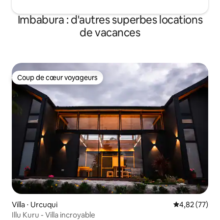
Imbabura : d'autres superbes locations
de vacances
Coup de cœur voyageurs
Coup de cœur voyageurs
Villa ⋅ Urcuqui
Évaluation mo
4,82 (77)
Illu Kuru - Villa incroyable