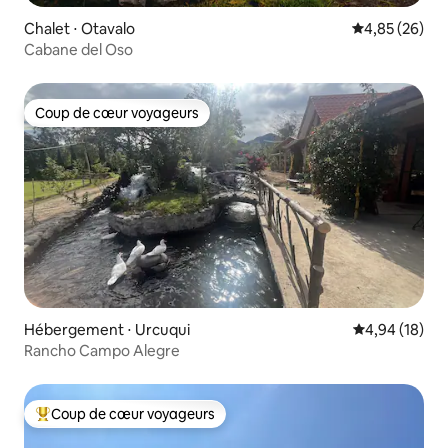
Chalet ⋅ Otavalo
Évaluation mo
4,85 (26)
Cabane del Oso
Coup de cœur voyageurs
Coup de cœur voyageurs
Hébergement ⋅ Urcuqui
Évaluation mo
4,94 (18)
Rancho Campo Alegre
Coup de cœur voyageurs
Coups de cœur voyageurs les plus appréciés