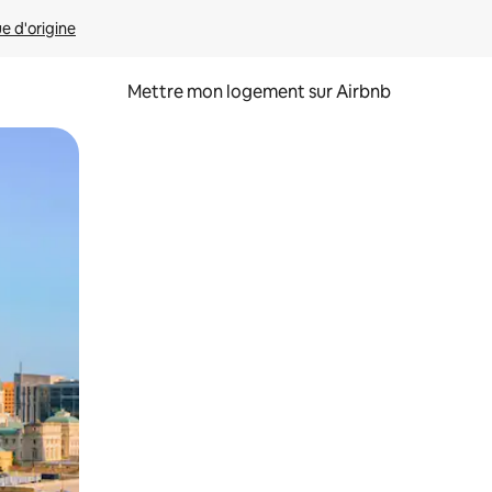
ue d'origine
Mettre mon logement sur Airbnb
sant glisser.