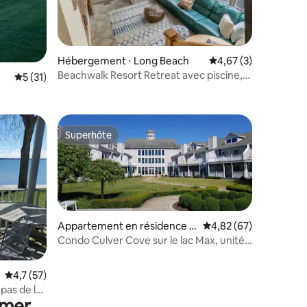
Hébergement ⋅ Long Beach
Évaluation moyenne s
4,67 (3)
Beachwalk Resort Retreat avec piscine,
ntaires : 4,93 sur 5
Évaluation moyenne sur la base de 31 commentaires : 5 sur 5
5 (31)
lac, accès à la plage
Superhôte
Superhôte
Appartement en résidence ⋅
Évaluation moyenne su
4,82 (67)
Culver
Condo Culver Cove sur le lac Max, unité
159
ntaires : 4,92 sur 5
Évaluation moyenne sur la base de 57 commentaires : 4,7 sur 5
4,7 (57)
pas de la
 mer