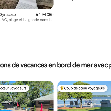
Pêcher - Faire du kayak
 sur la base de 81 commentaires : 5 sur 5
 Syracuse
Évaluation moyenne sur la base de 36 commen
4,94 (36)
AC, plage et baignade dans le
c Wawasee
ions de vacances en bord de mer avec p
 cœur voyageurs
Coup de cœur voyageurs
 cœur voyageurs
Coups de cœur voyageurs les p