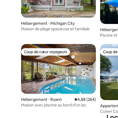
Hébergement ⋅ Michigan City
Maison de plage spacieuse et familiale
Hébergem
Piscine et
quelques p
Coup de cœur voyageurs
Coup de
Coup de cœur voyageurs
Coup de
Hébergement ⋅ Roann
Évaluation moyenne sur 
4,88 (264)
Maison avec piscine au bord d'un lac
Appartem
Culver C
Loc
Rainbow 