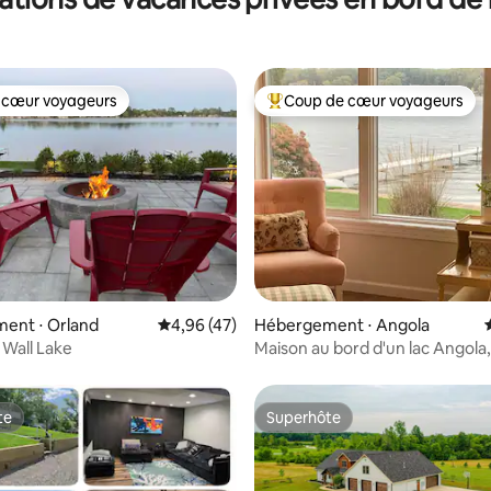
 cœur voyageurs
Coup de cœur voyageurs
 cœur voyageurs
Coups de cœur voyageurs les p
 la base de 110 commentaires : 4,95 sur 5
ent ⋅ Orland
Évaluation moyenne sur la base de 47 comme
4,96 (47)
Hébergement ⋅ Angola
 Wall Lake
Maison au bord d'un lac Angola,
te
Superhôte
te
Superhôte