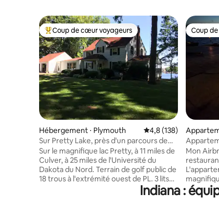
Coup de cœur voyageurs
Coup de
Coups de cœur voyageurs les plus appréciés
Coup de
Hébergement ⋅ Plymouth
Évaluation moyenne su
4,8 (138)
Apparteme
Sur Pretty Lake, près d'un parcours de
Appartem
golf de 18 trous, CMA/CGA et ND
Pine Lake
Sur le magnifique lac Pretty, à 11 miles de
Mon Airbn
Culver, à 25 miles de l'Université du
restauran
Dakota du Nord. Terrain de golf public de
L'apparte
18 trous à l'extrémité ouest de PL. 3 lits
magnifique lac Pine.
Indiana : équ
jumeaux et 2 lits Queen Size dans les
balcon sur
chambres. Un canapé-lit queen size situé
l'apparte
dans la salle de télévision. Un nouveau
montrer l
lave-vaisselle, une nouvelle chaudière et
pleinement accès