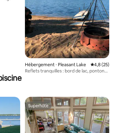
taires : 4,94 sur 5
Hébergement ⋅ Pleasant Lake
Évaluation moyenne s
4,8 (25)
Reflets tranquilles : bord de lac, ponton
iscine
et brasero
Superhôte
lus appréciés
Superhôte