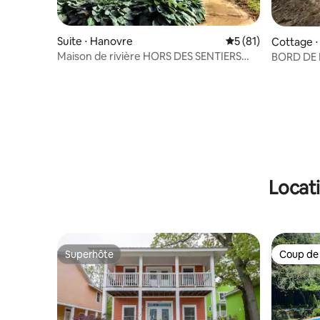
Suite ⋅ Hanovre
Évaluation moyenne
5 (81)
Cottage ⋅
Maison de rivière HORS DES SENTIERS
BORD DE L
BATTUS
sable, la
Locat
Superhôte
Coup de
Superhôte
Coup de