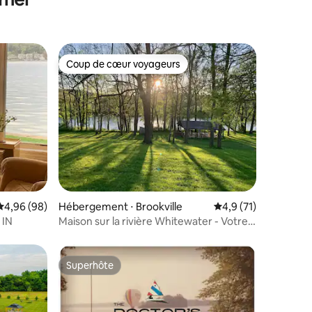
Coup de cœur voyageurs
lus appréciés
Coup de cœur voyageurs
ntaires : 4,96 sur 5
Évaluation moyenne sur la base de 98 commentaires : 4,96 sur 5
4,96 (98)
Hébergement ⋅ Brookville
Évaluation moyenne s
4,9 (71)
 IN
Maison sur la rivière Whitewater - Votre
retraite en bord de mer !
Superhôte
Superhôte