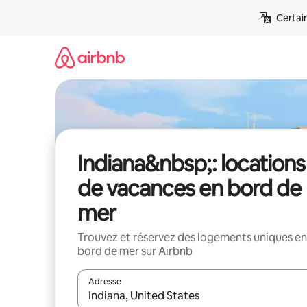
Aller
Certai
directement
au
contenu
Indiana&nbsp;: locations
de vacances en bord de
mer
Trouvez et réservez des logements uniques en
bord de mer sur Airbnb
Adresse
Lorsque les résultats s'affichent, utilisez les flèc