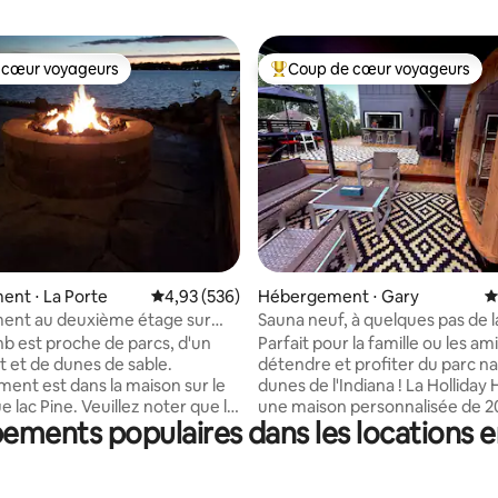
 cœur voyageurs
Coup de cœur voyageurs
 cœur voyageurs
Coups de cœur voyageurs les p
r la base de 138 commentaires : 4,8 sur 5
nt ⋅ La Porte
Évaluation moyenne sur la base de 536 commen
4,93 (536)
Hébergement ⋅ Gary
É
ent au deuxième étage sur
Sauna neuf, à quelques pas de l
du parc national
b est proche de parcs, d'un
Parfait pour la famille ou les am
t et de dunes de sable.
détendre et profiter du parc na
ment est dans la maison sur le
dunes de l'Indiana ! La Holliday House est
 Veuillez noter que le
une maison personnalisée de 2
ipements populaires dans les locations 
 la photo ne fait pas partie de
vue sur le lac et un sentier de p
ment. Les photos sont pour
quelques pas de la porte d'entr
e patio dont vous avez
concept ouvert de 2000 pieds 
. Les animaux de
comprend 3 chambres et 3 salle