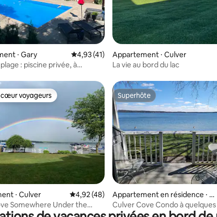
ent ⋅ Gary
Évaluation moyenne sur la base de 41 comme
4,93 (41)
Appartement ⋅ Culver
 plage : piscine privée, à
La vie au bord du lac
as de la plage !
 cœur voyageurs
Superhôte
 cœur voyageurs
Superhôte
la base de 264 commentaires : 4,88 sur 5
ent ⋅ Culver
Évaluation moyenne sur la base de 48 comme
4,92 (48)
Appartement en résidence ⋅ C
ulver
ove Somewhere Under the
Culver Cove Condo à quelques 
ations de vacances privées en bord de
Appartement 171
plage, logement 147