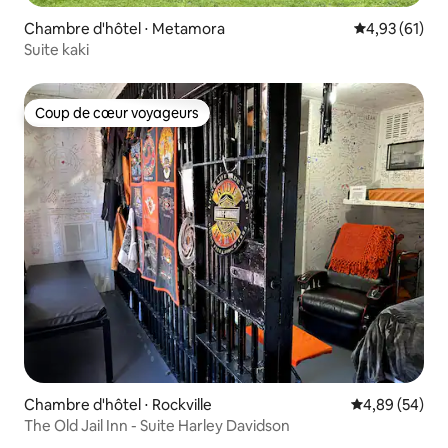
Chambre d'hôtel ⋅ Metamora
Évaluation mo
4,93 (61)
Suite kaki
Coup de cœur voyageurs
Coup de cœur voyageurs
Chambre d'hôtel ⋅ Rockville
Évaluation mo
4,89 (54)
The Old Jail Inn - Suite Harley Davidson