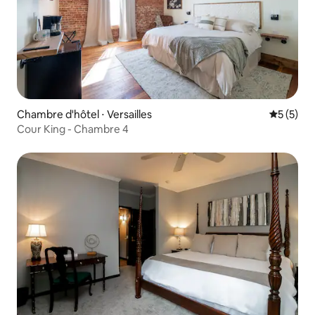
Chambre d'hôtel ⋅ Versailles
Évaluatio
5 (5)
Cour King - Chambre 4