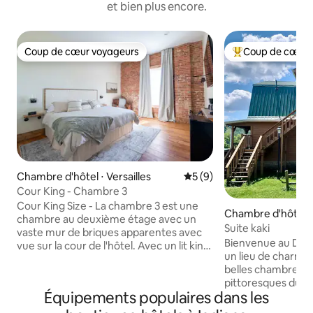
et bien plus encore.
Coup de cœur voyageurs
Coup de cœur 
Coup de cœur voyageurs
Coups de cœur vo
Chambre d'hôtel ⋅ Versailles
Évaluation moyenne sur la 
5 (9)
Cour King - Chambre 3
Cour King Size - La chambre 3 est une
Chambre d'hôtel 
chambre au deuxième étage avec un
Suite kaki
vaste mur de briques apparentes avec
Bienvenue au Duck
vue sur la cour de l'hôtel. Avec un lit king,
un lieu de charme
la chambre peut accueillir
belles chambres d'
confortablement deux personnes. La
pittoresques du su
salle de bain dispose d'une douche
Équipements populaires dans les
chambres spacieu
combinée et d'une baignoire, de
familles sont soi
serviettes moelleuses et de savon et de