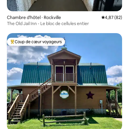
Chambre d'hôtel ⋅ Rockville
Évaluation mo
4,87 (82)
The Old Jail Inn - Le bloc de cellules entier
Coup de cœur voyageurs
Coups de cœur voyageurs les plus appréciés