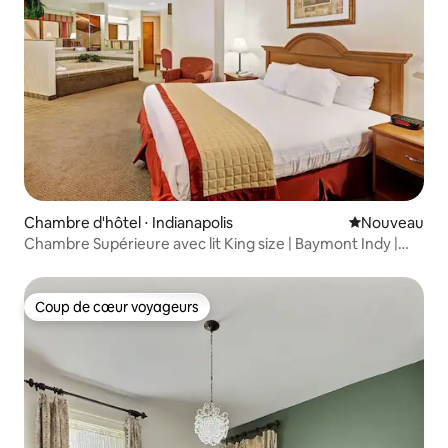
Chambre d'hôtel ⋅ Indianapolis
Nouvel hébe
Nouveau
Chambre Supérieure avec lit King size | Baymont Indy |
Baignoire à jets dans la chambre
Coup de cœur voyageurs
Coup de cœur voyageurs