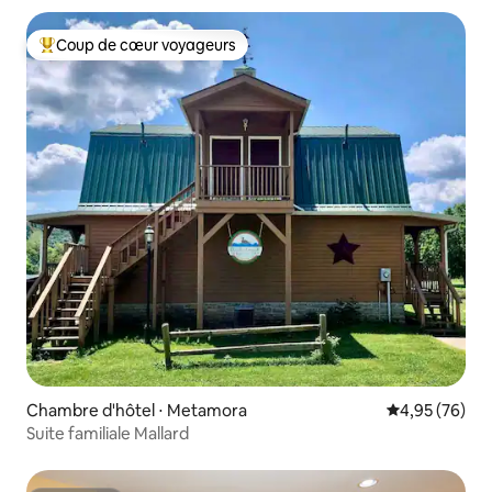
Coup de cœur voyageurs
Coups de cœur voyageurs les plus appréciés
Chambre d'hôtel ⋅ Metamora
Évaluation mo
4,95 (76)
Suite familiale Mallard