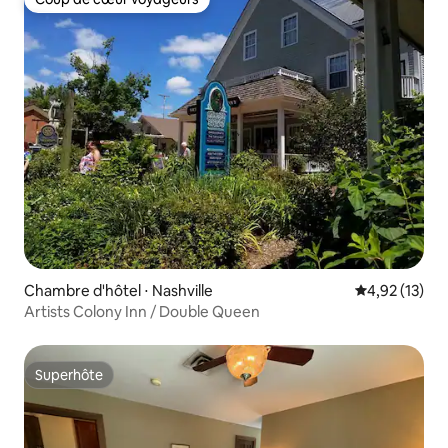
Coup de cœur voyageurs
Chambre d'hôtel ⋅ Nashville
Évaluation mo
4,92 (13)
Artists Colony Inn / Double Queen
Superhôte
Superhôte