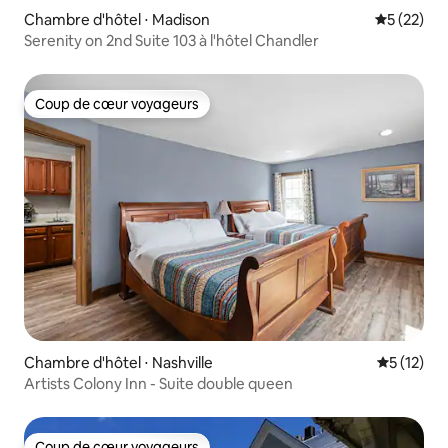
Chambre d'hôtel ⋅ Madison
Évaluation
5 (22)
Serenity on 2nd Suite 103 à l'hôtel Chandler
Coup de cœur voyageurs
Coup de cœur voyageurs
Chambre d'hôtel ⋅ Nashville
Évaluation
5 (12)
Artists Colony Inn - Suite double queen
Coup de cœur voyageurs