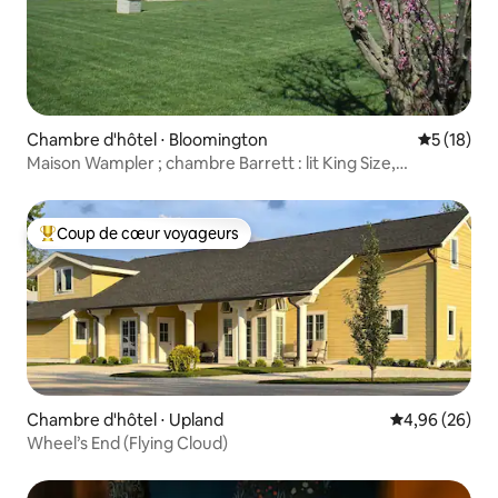
Chambre d'hôtel ⋅ Bloomington
Évaluation
5 (18)
Maison Wampler ; chambre Barrett : lit King Size,
cheminée, jacuzzi, petit déjeuner
Coup de cœur voyageurs
Coups de cœur voyageurs les plus appréciés
Chambre d'hôtel ⋅ Upland
Évaluation mo
4,96 (26)
Wheel’s End (Flying Cloud)