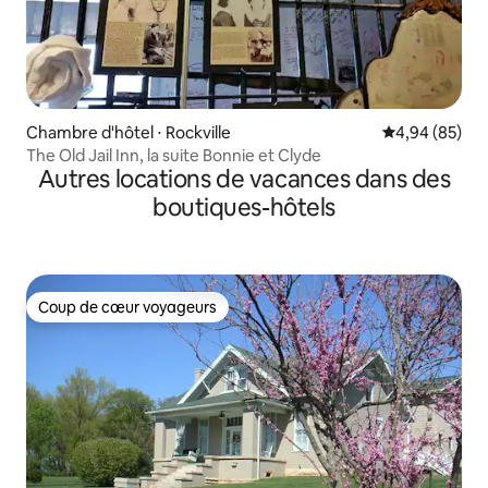
Chambre d'hôtel ⋅ Rockville
Évaluation mo
4,94 (85)
The Old Jail Inn, la suite Bonnie et Clyde
Autres locations de vacances dans des
boutiques-hôtels
Coup de cœur voyageurs
Coup de cœur voyageurs