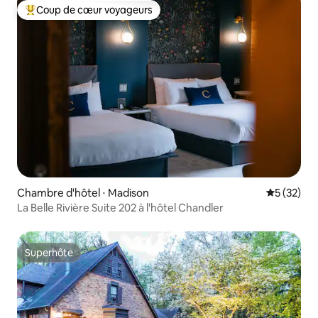
Coup de cœur voyageurs
Coups de cœur voyageurs les plus appréciés
Chambre d'hôtel ⋅ Madison
Évaluation
5 (32)
La Belle Rivière Suite 202 à l'hôtel Chandler
Superhôte
Superhôte