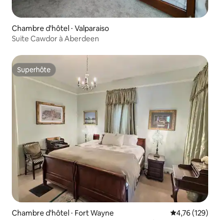
Chambre d'hôtel ⋅ Valparaiso
Suite Cawdor à Aberdeen
Superhôte
Superhôte
Chambre d'hôtel ⋅ Fort Wayne
Évaluation moy
4,76 (129)