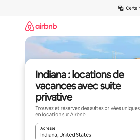
Aller
Certai
directement
au
contenu
Indiana : locations de
vacances avec suite
privative
Trouvez et réservez des suites privées uniques
en location sur Airbnb
Adresse
Lorsque les résultats s'affichent, utilisez les flèc