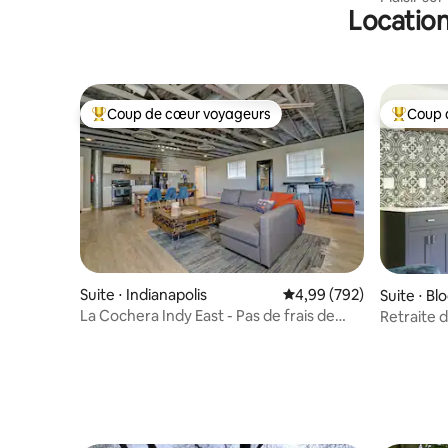
Location
Coup de cœur voyageurs
Coup 
Coups de cœur voyageurs les plus appréciés
Coups de
Suite ⋅ Indianapolis
Évaluation moyenne sur 
4,99 (792)
Suite ⋅ B
La Cochera Indy East - Pas de frais de
Retraite 
ménage !