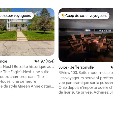
de cœur voyageurs
Coup de cœur voyageurs
 cœur voyageurs les plus appréciés
Coups de cœur voyageurs les p
uncie
Évaluation moyenne sur la base de 454 comme
4,97 (454)
s Nest | Retraite historique au
la base de 619 commentaires : 4,97 sur 5
Suite ⋅ Jeffersonville
É
 rivière
 The Eagle's Nest, une suite
RIView 103. Suite moderne au 
e deux chambres dans The
l'eau Kentucky Derby
Les voyageurs peuvent profite
 House, une demeure
vue panoramique sur la puissant
ne de style Queen Anne datant
Ohio depuis n'importe quelle 
t surplombant la White River.
de leur suite privée. Admirez 
d'une entrée privée, d'un
lever de soleil ou détendez-vo
ors rue, d'une cuisine complète,
asseyant sur le porche en regar
 spacieux et d'une vue paisible
bateaux et les barges naviguer 
me des arbres. Marchez jusqu'à
rivière. À proximité de l'autoro