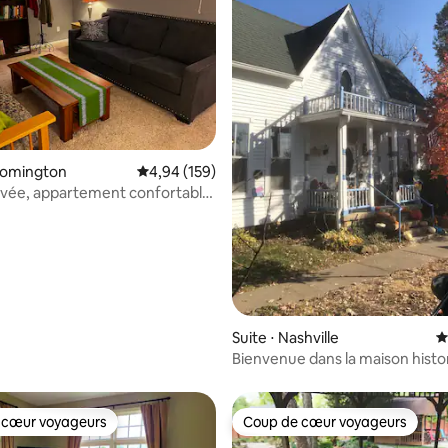
 la base de 119 commentaires : 4,92 sur 5
loomington
Évaluation moyenne sur la base de 159 commen
4,94 (159)
ivée, appartement confortable
inférieur
Suite ⋅ Nashville
É
Bienvenue dans la maison hist
Tilton House
 cœur voyageurs
Coup de cœur voyageurs
 cœur voyageurs
Coup de cœur voyageurs