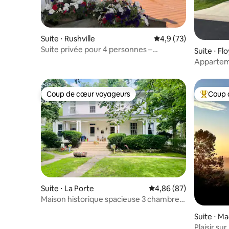
Suite ⋅ Rushville
Évaluation moyenne s
4,9 (73)
Suite privée pour 4 personnes –
Suite ⋅ F
Weathered Fence Post
Apparteme
Coup de cœur voyageurs
Coup 
Coup de cœur voyageurs
Coups de
Suite ⋅ La Porte
Évaluation moyenne sur
4,86 (87)
Maison historique spacieuse 3 chambres
près du centre-ville de La Porte
Suite ⋅ M
Plaisir su