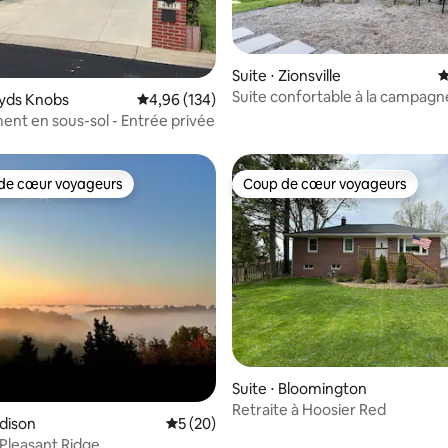
ur la base de 73 commentaires : 4,9 sur 5
Suite ⋅ Zionsville
É
Suite confortable à la campagn
loyds Knobs
Évaluation moyenne sur la base de 134 commen
4,96 (134)
nt en sous-sol - Entrée privée
de cœur voyageurs
Coup de cœur voyageurs
 cœur voyageurs les plus appréciés
Coup de cœur voyageurs
 la base de 87 commentaires : 4,86 sur 5
Suite ⋅ Bloomington
Retraite à Hoosier Red
adison
Évaluation moyenne sur la base de 20 co
5 (20)
r Pleasant Ridge