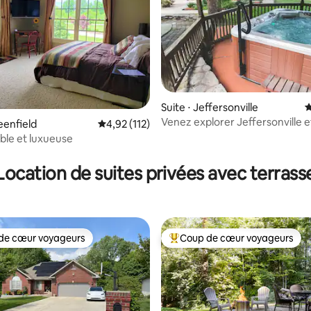
la base de 702 commentaires : 4,98 sur 5
Suite ⋅ Jeffersonville
É
Venez explorer Jeffersonville e
eenfield
Évaluation moyenne sur la base de 112 comme
4,92 (112)
Louisville
ible et luxueuse
Location de suites privées avec terrass
de cœur voyageurs
Coup de cœur voyageurs
 cœur voyageurs les plus appréciés
Coups de cœur voyageurs les p