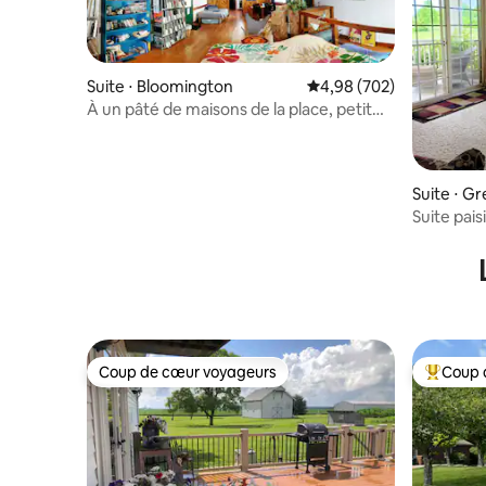
Suite ⋅ Bloomington
Évaluation moyenne sur 
4,98 (702)
À un pâté de maisons de la place, petit
déjeuner inclus !
Suite ⋅ Gr
Suite pais
Coup de cœur voyageurs
Coup 
Coup de cœur voyageurs
Coups de