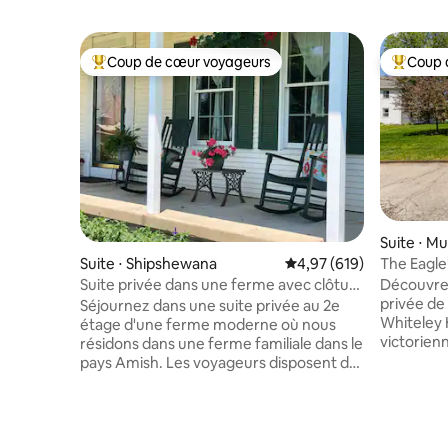
Coup de cœur voyageurs
Coup 
Coups de cœur voyageurs les plus appréciés
Coups de
Suite ⋅ M
The Eagle'
Suite ⋅ Shipshewana
Évaluation moyenne sur 
4,97 (619)
bord de la
Découvrez
Suite privée dans une ferme avec clôture
privée d
en piquets
Séjournez dans une suite privée au 2e
Whiteley
étage d'une ferme moderne où nous
victorien
résidons dans une ferme familiale dans le
de 1892 e
pays Amish. Les voyageurs disposent de
Profitez 
tout le 2e étage : 2 chambres, une salle
parking h
de bain privée et un salon. Vous pouvez
d'un salon
regarder les calèches amish passer
sur la ci
pendant que vous vous balancez sur le