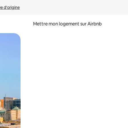
ue d'origine
Mettre mon logement sur Airbnb
sant glisser.