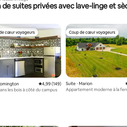
 de suites privées avec lave-linge et sè
de cœur voyageurs
Coup de cœur voyageurs
 cœur voyageurs les plus appréciés
Coup de cœur voyageurs
la base de 792 commentaires : 4,99 sur 5
Suite ⋅ Marion
loomington
Évaluation moyenne sur la base de 149 commen
4,99 (149)
Appartement moderne à la fe
dans les bois à côté du campus
entrée privée, lit King Size 2