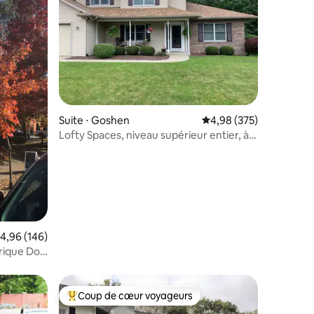
taires : 4,94 sur 5
Suite ⋅ Goshen
Évaluation moyenne sur
4,98 (375)
Lofty Spaces, niveau supérieur entier, à
5 mi de la ville
valuation moyenne sur la base de 146 commentaires : 4,96 sur 5
4,96 (146)
orique Doc
Coup de cœur voyageurs
Coups de cœur voyageurs les plus appréciés