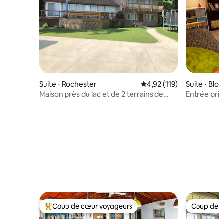
Suite ⋅ Rochester
Évaluation moyenne sur
4,92 (119)
Suite ⋅ B
Maison près du lac et de 2 terrains de
Entrée pr
golf.
au niveau 
Coup de cœur voyageurs
Coup de
Coups de cœur voyageurs les plus appréciés
Coup de