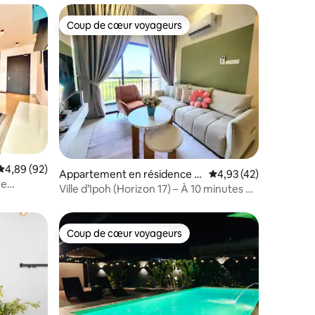
Coup de cœur voyageurs
Coup de cœur voyageurs
mmentaires : 5 sur 5
Évaluation moyenne sur la base de 92 commentaires : 4,89 sur 5
4,89 (92)
Appartement en résidence ⋅ I
Évaluation moyenne su
4,93 (42)
he
poh
Ville d’Ipoh (Horizon 17) – À 10 minutes de
la vieille ville d’Ipoh
Coup de cœur voyageurs
Coup de cœur voyageurs