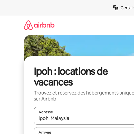
Aller
Certai
directement
au
contenu
Ipoh : locations de
vacances
Trouvez et réservez des hébergements uniqu
sur Airbnb
Adresse
Lorsque les résultats s'affichent, utilisez les flèc
Arrivée