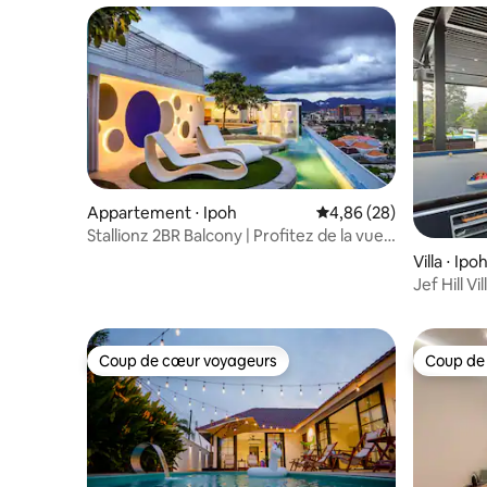
Appartement ⋅ Ipoh
Évaluation moyenne sur
4,86 (28)
Stallionz 2BR Balcony | Profitez de la vue
sur le Sky Bar
Villa ⋅ Ipo
Jef Hill Vi
sommet d'
Coup de cœur voyageurs
Coup de
Coup de cœur voyageurs
Coup de