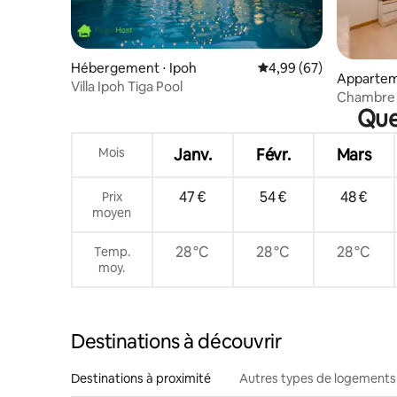
Hébergement ⋅ Ipoh
Évaluation moyenne sur
4,99 (67)
Appartem
Villa Ipoh Tiga Pool
Chambre t
Que
de bain, T
Mois
Janv.
Févr.
Mars
47 €
54 €
48 €
Prix
moyen
28 °C
28 °C
28 °C
Temp.
moy.
Destinations à découvrir
Destinations à proximité
Autres types de logements