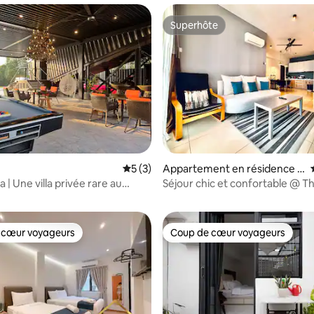
Superhôte
Superhôte
 la base de 28 commentaires : 4,86 sur 5
h
Évaluation moyenne sur la base de 3 co
5 (3)
Appartement en résidence ⋅
Ipoh
lla | Une villa privée rare au
Séjour chic et confortable @ T
une colline
Majestic M11 by Merton
 cœur voyageurs
Coup de cœur voyageurs
 cœur voyageurs
Coup de cœur voyageurs