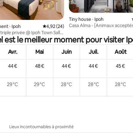
Tiny house ⋅ Ipoh
 la base de 67 commentaires : 4,99 sur 5
Casa Alma - [Animaux acceptés
ent ⋅ Ipoh
Évaluation moyenne sur la base de 24 commen
4,92 (24)
avec jardin privé
riple privée @ Ipoh Town Salle
l est le meilleur moment pour visiter Ip
V et Wifi
Avr.
Mai
Juin
Juil.
Août
44 €
48 €
44 €
44 €
45 €
29 °C
29 °C
28 °C
28 °C
28 °C
Lieux incontournables à proximité