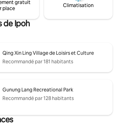
ement gratuit
e,
Climatisation
r place
ipée avec
sinière,
ère.
s de Ipoh
Qing Xin Ling Village de Loisirs et Culture
Recommandé par 181 habitants
Gunung Lang Recreational Park
Recommandé par 128 habitants
nces