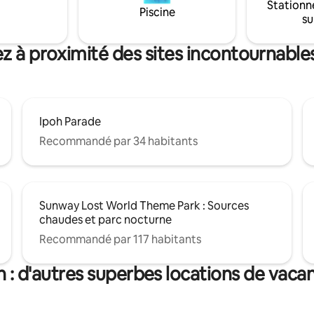
Stationn
toilette sont fournis (gel douch
Piscine
su
serviettes, etc.). - Cuisine équ
micro-ondes, réfrigérateur, cui
etc. prête pour une cuisson lég
z à proximité des sites incontournable
Ipoh Parade
Recommandé par 34 habitants
Sunway Lost World Theme Park : Sources
chaudes et parc nocturne
Recommandé par 117 habitants
h : d'autres superbes locations de vaca