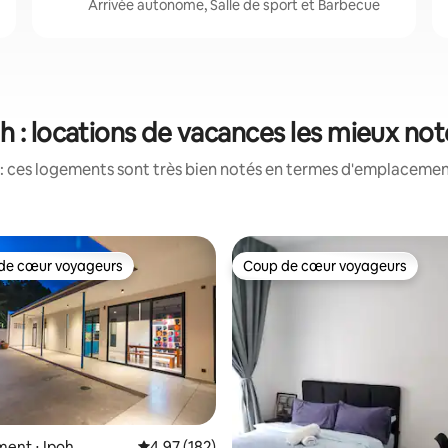
Arrivée autonome, Salle de sport et Barbecue
h : locations de vacances les mieux no
: ces logements sont très bien notés en termes d'emplacement
de cœur voyageurs
Coup de cœur voyageurs
 cœur voyageurs les plus appréciés
Coup de cœur voyageurs
ent ⋅ Ipoh
Évaluation moyenne sur la base de 182 comme
4,97 (182)