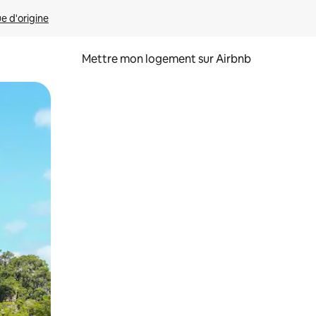
ue d'origine
Mettre mon logement sur Airbnb
sant glisser.