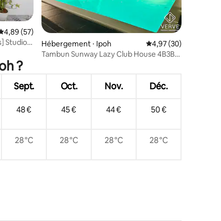
Évaluation moyenne sur la base de 57 commentaires : 4,89 sur 5
4,89 (57)
] Studio
taires : 4,92 sur 5
Hébergement ⋅ Ipoh
Évaluation moyenne su
4,97 (30)
Tambun Sunway Lazy Club House 4B3B
oh ?
par Verve@16 Pax
Sept.
Oct.
Nov.
Déc.
48 €
45 €
44 €
50 €
28 °C
28 °C
28 °C
28 °C