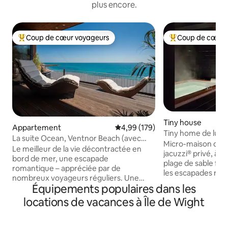
plus encore.
Coup de cœur voyageurs
Coup de cœur 
Coups de cœur voyageurs les plus appréciés
Coups de cœur vo
Tiny house
Appartement
Évaluation moyenne sur la base 
4,99 (179)
Tiny home de luxe 
La suite Ocean, Ventnor Beach (avec
pied de la plage
Micro-maison de l
sauna)
Le meilleur de la vie décontractée en
jacuzzi® privé, à q
bord de mer, une escapade
plage de sable fin de Ryde.
romantique – appréciée par de
les escapades rom
nombreux voyageurs réguliers. Une
promenades sur la 
Équipements populaires dans les
cabane en cèdre avec vue panoramique
insulaires sous le 
sur la mer et la plage de Ventnor,
locations de vacances à Île de Wight
The Cabana vous 
lauréate du prix LUXLife 2025 dans la
jardin privé, le cha
catégorie « Meilleure retraite côtière »,
king size très con
sud de l'Angleterre. 52 mètres carrés et