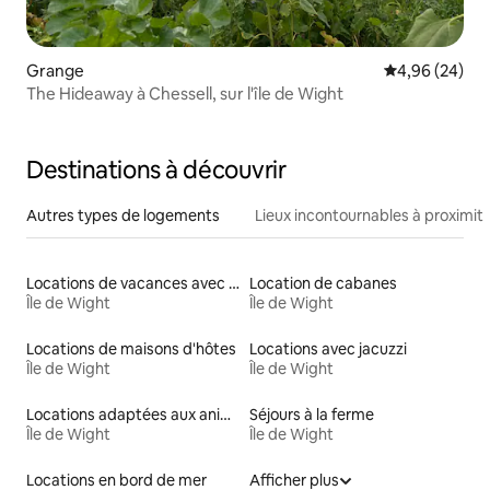
Grange
Évaluation mo
4,96 (24)
The Hideaway à Chessell, sur l'île de Wight
Destinations à découvrir
Autres types de logements
Lieux incontournables à proximit
Locations de vacances avec piscine
Location de cabanes
Île de Wight
Île de Wight
Locations de maisons d'hôtes
Locations avec jacuzzi
Île de Wight
Île de Wight
Locations adaptées aux animaux
Séjours à la ferme
Île de Wight
Île de Wight
Locations en bord de mer
Afficher plus