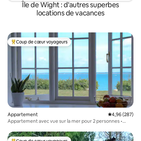
Île de Wight : d'autres superbes
locations de vacances
Coup de cœur voyageurs
Coups de cœur voyageurs les plus appréciés
Appartement
Évaluation moy
4,96 (287)
Appartement avec vue sur la mer pour 2 personnes •
Parking • Ryde
Coup de cœur voyageurs