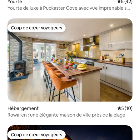
Yourte
Évaluation
5 (42)
Yourte de luxe à Puckaster Cove avec vue imprenable sur
la mer
Coup de cœur voyageurs
Coup de cœur voyageurs
Hébergement
Évaluation
5 (10)
Rowallen : une élégante maison de ville près de la plage
Coup de cœur voyageurs
Coup de cœur voyageurs