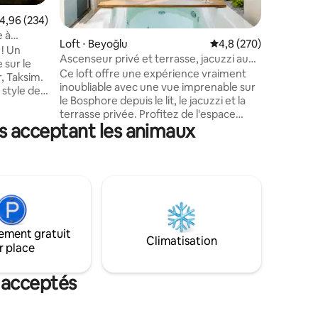
Turquie,
de terre,
valuation moyenne sur la base de 234 commentaires : 4,96 sur 5
4,96 (234)
taires : 4,96 sur 5
technolo
e à
minutes à 
Loft ⋅ Beyoğlu
Évaluation moyenne su
4,8 (270)
 ! Un
place Tak
Ascenseur privé et terrasse, jacuzzi au
 sur le
bâtiment 
bord du Bosphore
Ce loft offre une expérience vraiment
 Taksim.
d'une séc
inoubliable avec une vue imprenable sur
 style de
d'un park
le Bosphore depuis le lit, le jacuzzi et la
erne. De
pratique 
terrasse privée. Profitez de l'espace
rivains et
ns acceptant les animaux
magnifiquement conçu sur le toit avec
on. Le
des sièges confortables, un barbecue et
e et
de la verdure parfaite toute l'année pour
situé au
se détendre ou dîner. Des meubles de
(centre
haute qualité et un design bien pensé
ous les
créent une retraite confortable et
ns
élégante. Avec un accès privé à
s, bars
l'ascenseur et un emplacement central,
our
ement gratuit
vous profiterez de la commodité, de
Climatisation
r place
l'intimité et d'un séjour mémorable au
cœur d'Istanbul
 acceptés