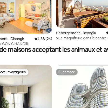
 sur la base de 10 commentaires : 5 sur 5
Hébergement ⋅ Beyoğlu
É
Vue magnifique dans le centre
ent ⋅ Cihangir
Évaluation moyenne sur la base de 24 commen
4,88 (24)
immense terrasse
la iCON CiHANGiR
de maisons acceptant les animaux et a
 cœur voyageurs
Superhôte
 cœur voyageurs
Superhôte