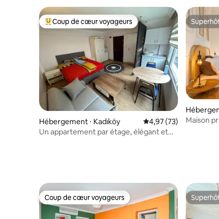
Coup de cœur voyageurs
Superhô
Coups de cœur voyageurs les plus appréciés
Superhô
Hébergem
Maison pr
Hébergement ⋅ Kadıköy
Évaluation moyenne su
4,97 (73)
terrasse |
Un appartement par étage, élégant et
meublé
Coup de cœur voyageurs
Superhô
Coup de cœur voyageurs
Superhô