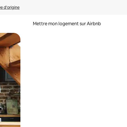
ue d'origine
Mettre mon logement sur Airbnb
sant glisser.