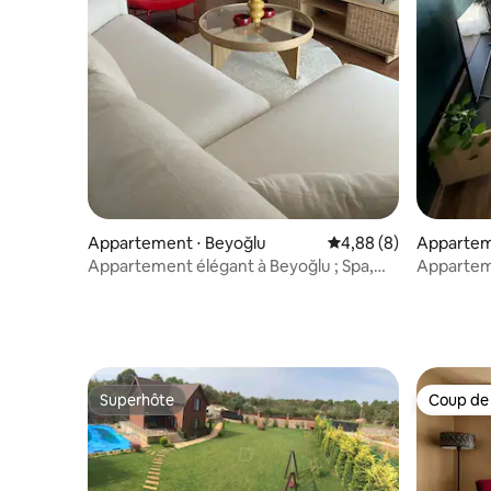
Appartement ⋅ Beyoğlu
Évaluation moyenne su
4,88 (8)
Appartem
Appartement élégant à Beyoğlu ; Spa,
Apparteme
piscine, sécurité, garage
designer |
Superhôte
Coup de
Superhôte
Coup de