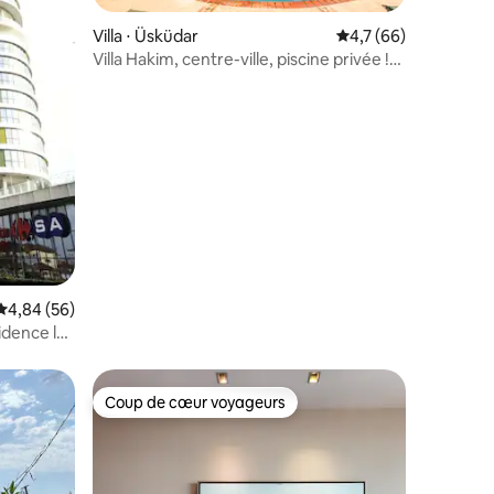
Villa ⋅ Üsküdar
Évaluation moyenne s
4,7 (66)
Villa Hakim, centre-ville, piscine privée !
Vue sur la mer !!
mmentaires : 5 sur 5
Évaluation moyenne sur la base de 56 commentaires : 4,84 sur 5
4,84 (56)
idence la
Coup de cœur voyageurs
Coup de cœur voyageurs