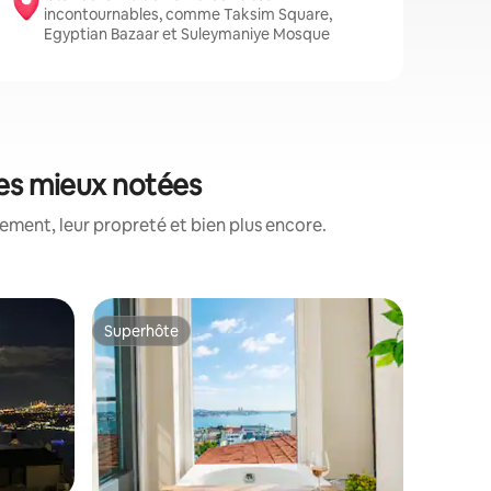
incontournables, comme Taksim Square,
Egyptian Bazaar et Suleymaniye Mosque
les mieux notées
ment, leur propreté et bien plus encore.
Appartem
Superhôte
Coup
lus appréciés
Superhôte
Coups d
Taksim 36
centre d'
Bienvenu
appartem
spacieux,
avec un 
Istanbul.
de rénova