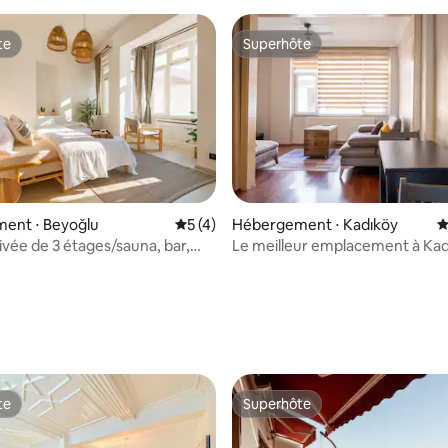
te
Superhôte
te
Superhôte
ent ⋅ Beyoğlu
Évaluation moyenne sur la base de 4 co
5 (4)
Hébergement ⋅ Kadıköy
É
ivée de 3 étages/sauna, bar,
Le meilleur emplacement à Kad
r la base de 73 commentaires : 4,97 sur 5
 3 chambres, 3 salles de bain
te
Superhôte
te
Superhôte