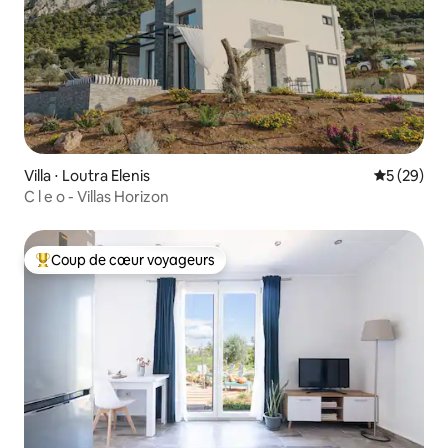
Villa ⋅ Loutra Elenis
Évaluation
5 (29)
C l e o - Villas Horizon
Coup de cœur voyageurs
Coups de cœur voyageurs les plus appréciés