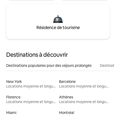
Résidence de tourisme
Destinations à découvrir
Destinations populaires pour des séjours prolongés
Destinati
New York
Barcelone
Locations moyenne et longue durée
Locations moyenne et longue durée
Florence
Athènes
Locations moyenne et longue durée
Locations moyenne et longue durée
Miami
Montréal