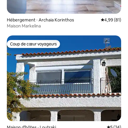
Hébergement ⋅ Archaia Korinthos
Évaluation mo
4,99 (81)
Maison Markelina
Coup de cœur voyageurs
Coup de cœur voyageurs
Maison d'hôtes ⋅ Loutraki
Évaluation
5 (24)