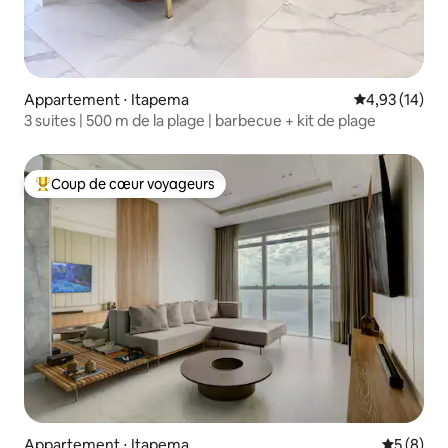
Appartement ⋅ Itapema
Évaluation mo
4,93 (14)
3 suites | 500 m de la plage | barbecue + kit de plage
Coup de cœur voyageurs
Coups de cœur voyageurs les plus appréciés
Appartement ⋅ Itapema
Évaluatio
5 (8)