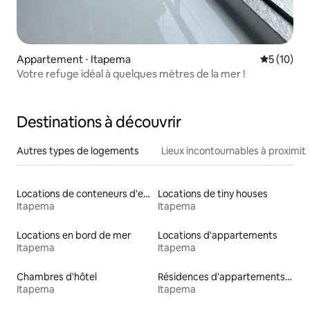
Appartement ⋅ Itapema
Évaluation
5 (10)
Votre refuge idéal à quelques mètres de la mer !
Destinations à découvrir
Autres types de logements
Lieux incontournables à proximit
Locations de conteneurs d'expédition
Locations de tiny houses
Itapema
Itapema
Locations en bord de mer
Locations d'appartements
Itapema
Itapema
Chambres d'hôtel
Résidences d'appartements en location
Itapema
Itapema