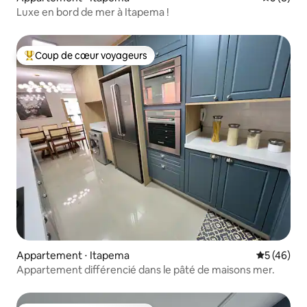
Luxe en bord de mer à Itapema !
Coup de cœur voyageurs
Coups de cœur voyageurs les plus appréciés
Appartement ⋅ Itapema
Évaluation
5 (46)
Appartement différencié dans le pâté de maisons mer.