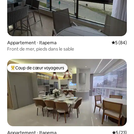
Appartement ⋅ Itapema
Évaluation
5 (84)
Front de mer, pieds dans le sable
Coup de cœur voyageurs
Coups de cœur voyageurs les plus appréciés
Appartement ⋅ Itapema
Évaluation
5 (23)