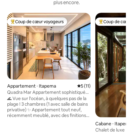
plus encore.
Coup de cœur voyageurs
Coup de cœur 
Coups de cœur voyageurs les plus appréciés
Coups de cœur vo
Appartement ⋅ Itapema
Évaluation moyenne sur la 
5 (11)
Quadra Mar Appartement sophistiqué
avec mobilier neuf
🌊 Vue sur l'océan, à quelques pas de la
plage ! 3 chambres (1 avec salle de bains
privative) ✨ Appartement tout neuf,
récemment meublé, avec des finitions
haut de gamme 📍 Emplacement
Cabane ⋅ Itapema
privilégié dans le centre d'Itapema, à
Chalet de luxe pou
proximité de tout ce dont vous avez