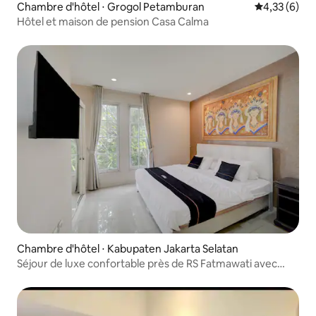
Chambre d'hôtel ⋅ Grogol Petamburan
Évaluation m
4,33 (6)
Springhill Golf Residences.
Hôtel et maison de pension Casa Calma
Chambre d'hôtel ⋅ Kabupaten Jakarta Selatan
Séjour de luxe confortable près de RS Fatmawati avec
connexion Wi-Fi gratuite