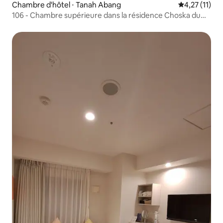
Chambre d'hôtel ⋅ Tanah Abang
Évaluation m
4,27 (11)
106 - Chambre supérieure dans la résidence Choska du
quartier des affaires