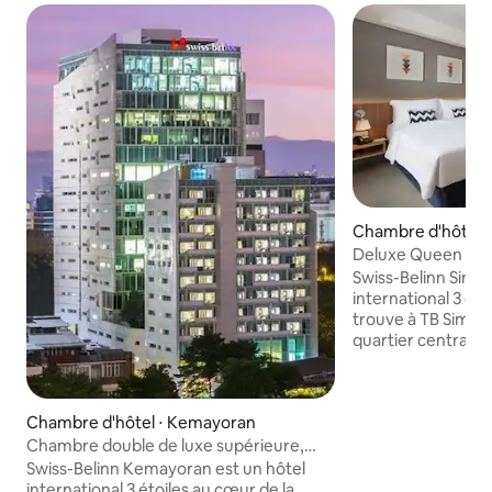
Chambre d'hôtel ⋅
akarta Selatan
Deluxe Queen - 
Swiss-Belinn Sima
international 3 éto
trouve à TB Simat
quartier central d
Jakarta. Situé sur
Ring Road, l'hôtel
facilement au quar
Chambre d'hôtel ⋅ Kemayoran
affaires de South
East Jakarta et se
Chambre double de luxe supérieure,
marche de la stat
près de Jiexpo
Swiss-Belinn Kemayoran est un hôtel
Entouré d'un nou
international 3 étoiles au cœur de la