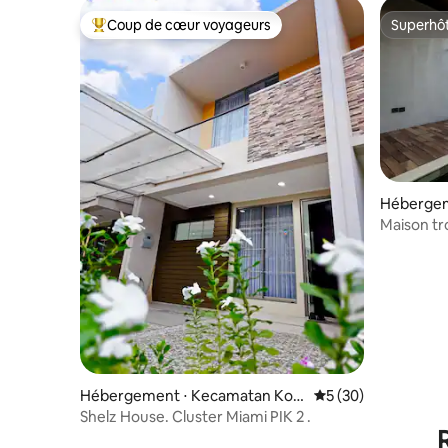
Coup de cœur voyageurs
Superhô
Coups de cœur voyageurs les plus appréciés
Superhô
Hébergem
gedanga
Maison tr
BSD, NN 
Hébergement ⋅ Kecamatan Kos
Évaluation moyenne 
5 (30)
ambi
Shelz House. Cluster Miami PIK 2 .