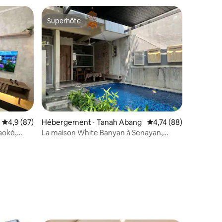
Superhôte
Superhôte
taires : 4,96 sur 5
Évaluation moyenne sur la base de 87 commentaires : 4,9 sur 5
4,9 (87)
Hébergement ⋅ Tanah Abang
Évaluation moyenne su
4,74 (88)
raoké,
La maison White Banyan à Senayan,
Jakarta centre