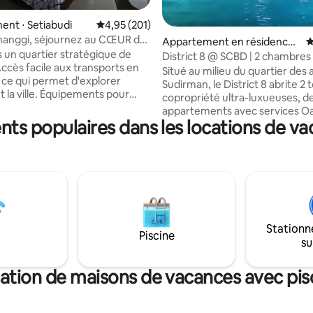
la base de 104 commentaires : 4,99 sur 5
nt ⋅ Setiabudi
Évaluation moyenne sur la base de 201 comme
4,95 (201)
anggi, séjournez au CŒUR de
Appartement en résidence ⋅
É
s un quartier stratégique de
Kabupaten Jakarta Selatan
District 8 @ SCBD | 2 chambres 
Accès facile aux transports en
Connecté à Ashta
Situé au milieu du quartier des 
e qui permet d'explorer
Sudirman, le District 8 abrite 2 
 Équipements pour
copropriété ultra-luxueuses, d
ort : piscine, salle de sport,
appartements avec services O
s, laverie, salon de beauté,
nts populaires dans les locations de va
l'hôtel Langham, des bureaux p
 santé, dentiste, pharmacie,
et le centre commercial Ashta 
hé, distributeur automatique
branché. Le luxe ultime est intégré dans
, casier Grab, Pizza Hut…
tous les coins de l'appartement
s pour la cuisine et la salle de
belle extérieur et du hall, des in
ributeur d'eau chaude et froide.
incroyables (salle de sport, tabl
débit et télévision par câble.
billard, salons, salles de bal, air
près du quartier de la SCBD
pour enfants, court de tennis, p
osurveillance. À distance de
Stationn
sauna, jacuzzi, jardin suspendu,
Piscine
 centre commercial Lotte et
su
cinéma), et des restaurants, ca
centres commerciaux. Profitez
boutiques de style de vie super
 vue sur l'horizon de la ville.
centre commercial Ashta.
ation de maisons de vacances avec pis