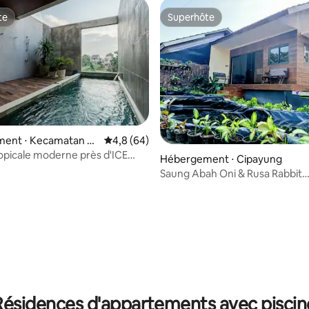
te
Superhôte
te
Superhôte
ent ⋅ Kecamatan Pa
Évaluation moyenne sur la base de 64 comme
4,8 (64)
n
opicale moderne près d'ICE
Hébergement ⋅ Cipayung
House 1
Saung Abah Oni & Rusa Rabbit
Agriculture urbaine Jakarta
sur la base de 30 commentaires : 5 sur 5
Résidences d'appartements avec piscin