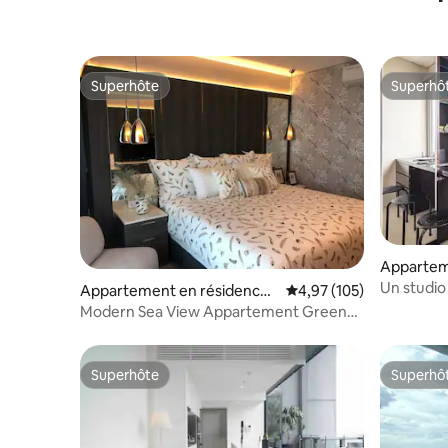
Superhôte
Superhô
Superhôte
Superhô
Appartem
Tanah Ab
Un studio
Appartement en résidence ⋅
Évaluation moyenne sur
4,97 (105)
dans le m
North Jakarta
Modern Sea View Appartement Green
Bay
Superhôte
Superhô
Superhôte
Superhô