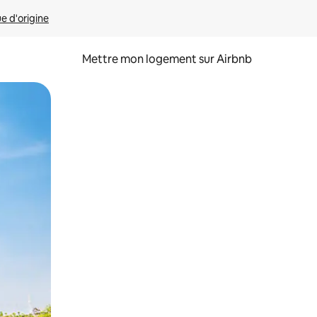
ue d'origine
Mettre mon logement sur Airbnb
sant glisser.