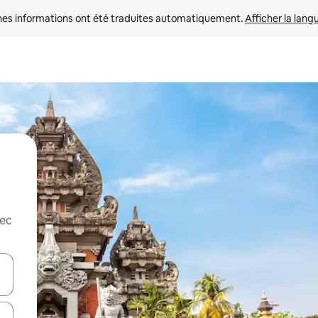
nes informations ont été traduites automatiquement. 
Afficher la lang
vec
hes vers le haut et vers le bas pour les parcourir ou en appuyant et en fai