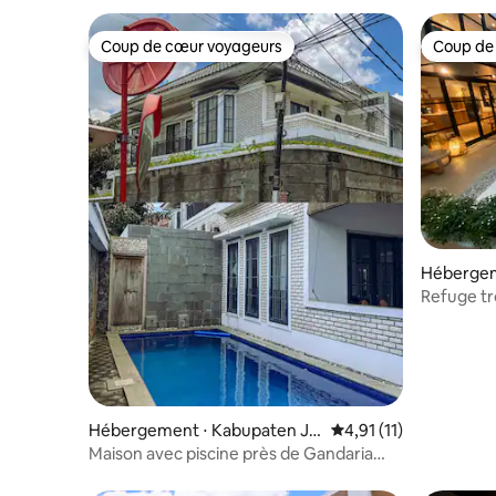
Coup de cœur voyageurs
Coup de
Coup de cœur voyageurs
Coup de
Héberge
Refuge tr
un quarti
Hébergement ⋅ Kabupaten Ja
Évaluation moyenne su
4,91 (11)
karta Selatan
Maison avec piscine près de Gandaria
City, parking gratuit