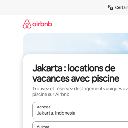
Aller
Certai
directement
au
contenu
Jakarta : locations de
vacances avec piscine
Trouvez et réservez des logements uniques a
piscine sur Airbnb
Adresse
Lorsque les résultats s'affichent, utilisez les flèc
Arrivée