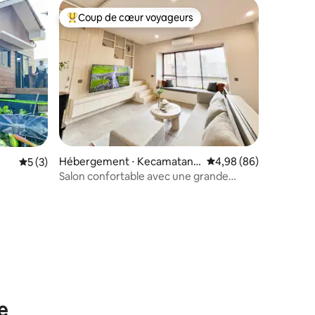
Coup de cœur voyageurs
Coups de cœur voyageurs les plus appréciés
ntaires : 4,8 sur 5
Hébergement ⋅ Kecamatan
Évaluation moyenne su
4,98 (86)
Évaluation moyenne sur la base de 3 commentaires : 5 sur 5
5 (3)
Pagedangan
Salon confortable avec une grande
télévision près de l'ICE BSD
e