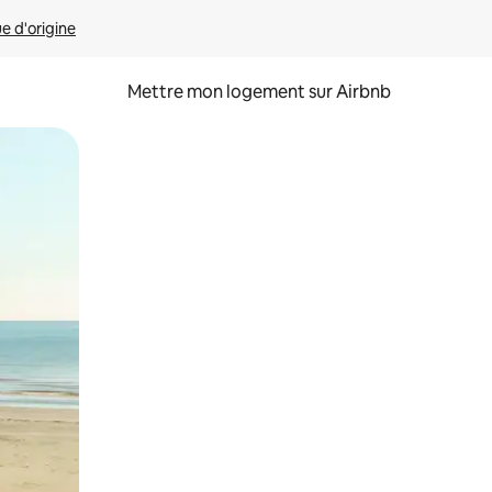
ue d'origine
Mettre mon logement sur Airbnb
sant glisser.