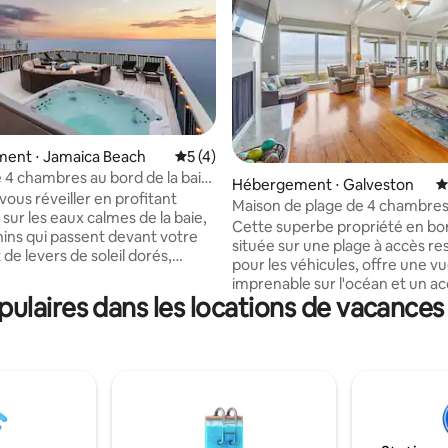
ent ⋅ Jamaica Beach
Évaluation moyenne sur la base de 4 co
5 (4)
 la base de 218 commentaires : 4,97 sur 5
 4 chambres au bord de la baie
Hébergement ⋅ Galveston
É
acuzzi | Capacité d'accueil de
vous réveiller en profitant
Maison de plage de 4 chambres
nnes
sur les eaux calmes de la baie,
de mer
Cette superbe propriété en bo
ins qui passent devant votre
située sur une plage à accès re
de levers de soleil dorés,
pour les véhicules, offre une v
nt depuis votre fenêtre.
imprenable sur l'océan et un ac
 à Bayside Way, une maison de
ulaires dans les locations de vacances
à la plage. Elle peut accueillir ju
 en bord de baie récemment
10 voyageurs dans 4 chambres.
 Jamaica Beach, au Texas,
niveau supérieur dispose d'un
ur la détente, la connexion et
principale spacieuse, d'une sall
ences inoubliables sur la côte.
et d'une terrasse privée avec v
oyez ici pour la pêche, la
l'océan. L'étage principal dispo
n de plaisance, des moments en
plan d'étage ouvert accueillant
u une escapade au calme, ce
coin salon, un coin repas, un ba
aix privé situé au bout d'une