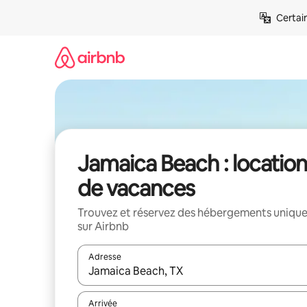
Aller
Certai
directement
au
contenu
Jamaica Beach : locatio
de vacances
Trouvez et réservez des hébergements uniqu
sur Airbnb
Adresse
Lorsque les résultats s'affichent, utilisez les flèc
Arrivée