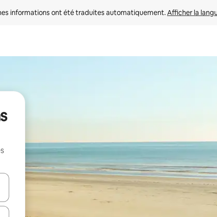
nes informations ont été traduites automatiquement. 
Afficher la lang
ns
es
hes vers le haut et vers le bas pour les parcourir ou en appuyant et en fai