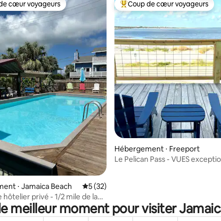
de cœur voyageurs
Coup de cœur voyageurs
 cœur voyageurs les plus appréciés
Coups de cœur voyageurs les p
r la base de 11 commentaires : 4,91 sur 5
Hébergement ⋅ Freeport
Le Pelican Pass - VUES exceptio
animaux acceptés !
ent ⋅ Jamaica Beach
Évaluation moyenne sur la base de 32 co
5 (32)
ôtelier privé - 1/2 mile de la
le meilleur moment pour visiter Jamai