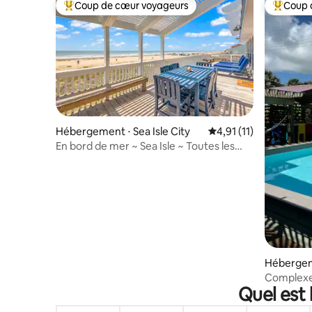
Coup de cœur voyageurs
Coup 
Coups de cœur voyageurs les plus appréciés
Coups de
Hébergement ⋅ Sea Isle City
Évaluation moyenne su
4,91 (11)
En bord de mer ~ Sea Isle ~ Toutes les
chambres avec salle de bain privative ~
Arcade
Hébergem
Complexe h
Quel est 
plage