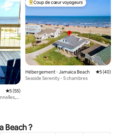
Coup de cœur voyageurs
lus appréciés
Coups de cœur voyageurs les plus appréciés
Hébergement ⋅ Jamaica Beach
Évaluation moyenne
5 (40)
Seaside Serenity - 5 chambres
Évaluation moyenne sur la base de 55 commentaires : 5 sur 5
5 (55)
nnelles,
mmentaires : 5 sur 5
ca Beach ?