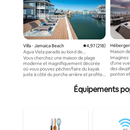
Hébergem
Villa ⋅ Jamaica Beach
Évaluation moyenne sur
4,97 (218)
Maison de
Agua Vista paradis au bord de
| Quai + j
l'eau/jacuzzi/poisson/kayaks
Imaginez 
Vous cherchez une maison de plage
12 perso
d'une vue 
moderne et magnifiquement décorée
des dauph
où vous pouvez pêcher/faire du kayak
ponton et 
juste à côté du porche arrière et profiter
directeme
des levers/couchers de soleil depuis
Bienvenue
plusieurs terrasses privées ? Vous l'avez
Équipements pop
vacances
trouvé ! Bienvenue à Agua Vista
rénovée à
Waterfront Villa. Notre magnifique
conçue po
maison moderne comprend 3 chambres
des expéri
à l’étage + une 4e chambre en
Que vous s
bas + 2,5 salles de bains, avec un vaste
navigatio
espace salon/cuisine, des téléviseurs
famille o
connectés dans chaque chambre, une
havre de p
table de ping-pong, des kayaks mis à