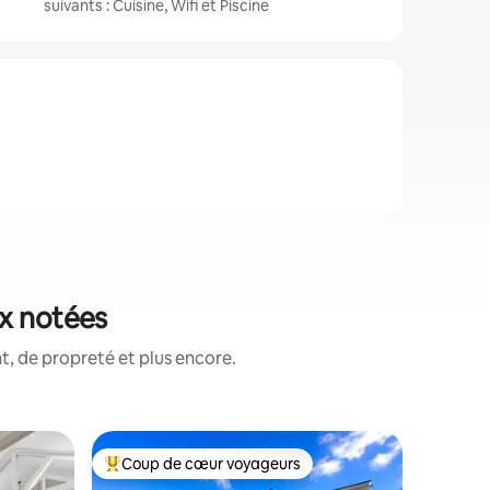
suivants : Cuisine, Wifi et Piscine
ux notées
, de propreté et plus encore.
Hébergem
Coup de cœur voyageurs
Coup
lus appréciés
Coups de cœur voyageurs les plus appréciés
Coups d
Maison su