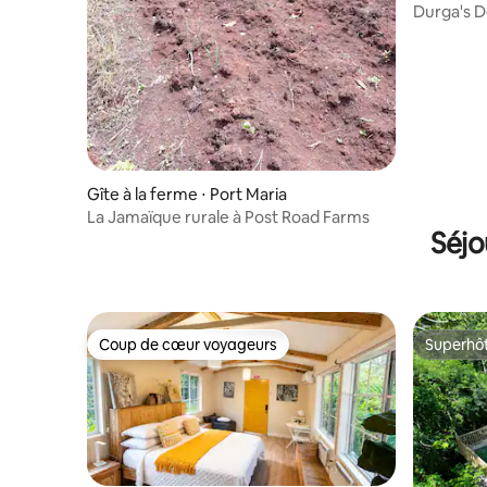
Durga's D
éco-ferm
Gîte à la ferme ⋅ Port Maria
La Jamaïque rurale à Post Road Farms
Séjo
Coup de cœur voyageurs
Superhô
Coup de cœur voyageurs
Superhô