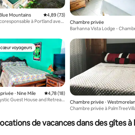
r la base de 226 commentaires : 4,7 sur 5
Blue Mountains
Évaluation moyenne sur la base de 73 commen
4,89 (73)
oresponsable à Portland avec
Chambre privée
t piscine privées
Barhanna Vista Lodge - Chamb
standard
 cœur voyageurs
 cœur voyageurs
 la base de 26 commentaires : 4,65 sur 5
rivée ⋅ Nine Mile
Évaluation moyenne sur la base de 18 comme
4,78 (18)
ystic Guest House and Retreat
Chambre privée ⋅ Westmorelan
Chambre privée à PalmTreeVill
locations de vacances dans des gîtes à 