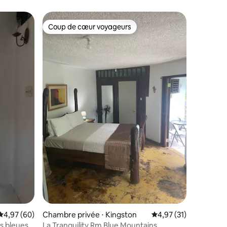
Coup de cœur voyageurs
Coup de cœur voyageurs
Évaluation moyenne sur la base de 60 commentaires : 4,97 sur 5
4,97 (60)
Chambre privée ⋅ Kingston
Évaluation moyenne su
4,97 (31)
 bleues,
La Tranquility Rm Blue Mountains,