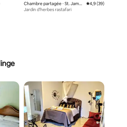
s
Chambre partagée ⋅ St. James
Évaluation moyenne s
4,9 (39)
Parish
Jardin d'herbes rastafari
linge