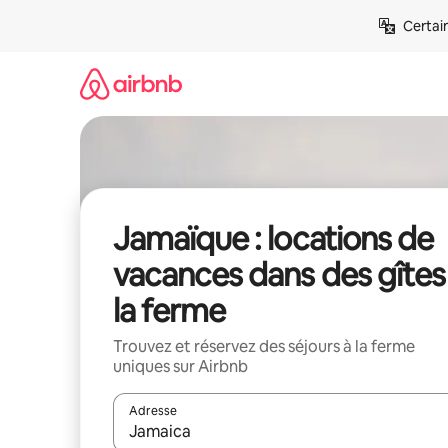
Aller
Certai
directement
au
contenu
Jamaïque : locations de
vacances dans des gîtes
la ferme
Trouvez et réservez des séjours à la ferme
uniques sur Airbnb
Adresse
Lorsque les résultats s'affichent, utilisez les flèc