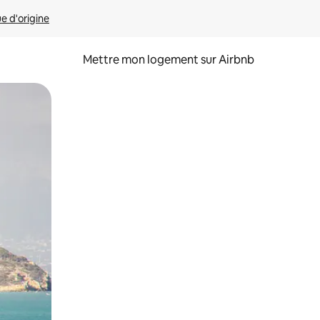
ue d'origine
Mettre mon logement sur Airbnb
sant glisser.