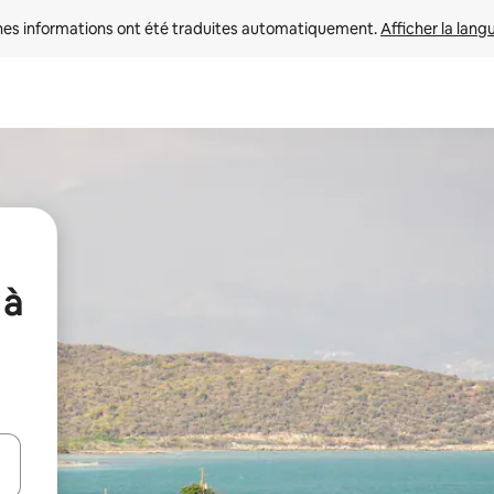
nes informations ont été traduites automatiquement. 
Afficher la lang
 à
hes vers le haut et vers le bas pour les parcourir ou en appuyant et en fai