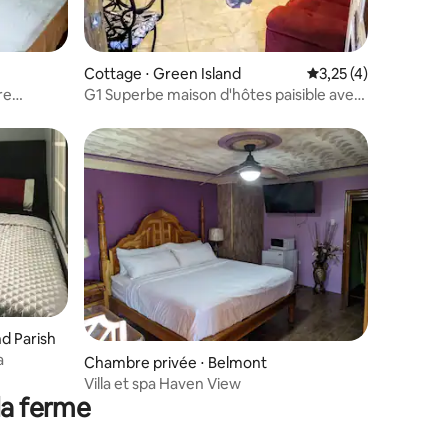
taires : 4,89 sur 5
Cottage ⋅ Green Island
Évaluation moyenne s
3,25 (4)
re
G1 Superbe maison d'hôtes paisible avec
véranda privée
ntaires : 4,78 sur 5
d Parish
a
Chambre privée ⋅ Belmont
Villa et spa Haven View
la ferme