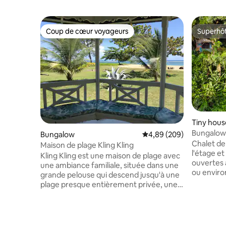
Coup de cœur voyageurs
Superhô
Coup de cœur voyageurs
Superhô
Tiny hous
Bungalows
Bungalow
Évaluation moyenne sur 
4,89 (209)
Chalet de
Maison de plage Kling Kling
l'étage e
Kling Kling est une maison de plage avec
ouvertes 
une ambiance familiale, située dans une
ou enviro
grande pelouse qui descend jusqu'à une
parking e
plage presque entièrement privée, une
Sacs à do
rivière pour la baignade en eau douce, un
Ce chalet
récif pour la plongée avec tuba, une
fermé et 
fantastique cuisinière de ménage et un
à voir oc
homme unique dans l'endroit. À