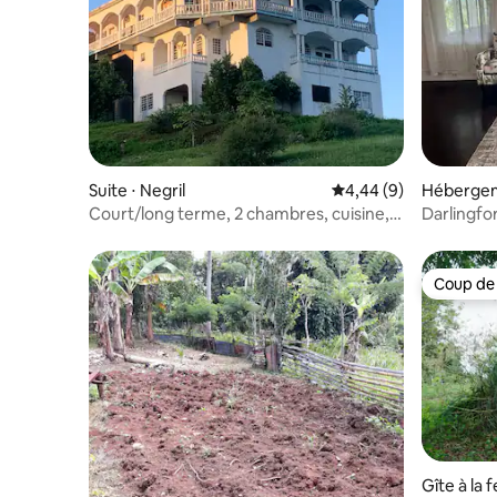
Suite ⋅ Negril
Évaluation moyenne su
4,44 (9)
Hébergeme
Court/long terme, 2 chambres, cuisine,
Darlingfor
420 convivial
Coup de
Coup de
Gîte à la 