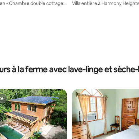
en - Chambre double cottage
Villa entière à Harmony Height
e #2
urs à la ferme avec lave-linge et sèche-
te
te