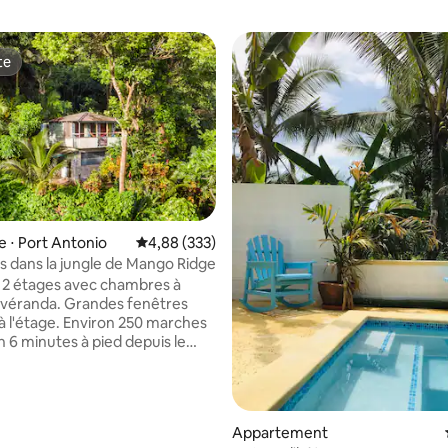
te
te
e ⋅ Port Antonio
Évaluation moyenne sur la base de 333 commen
4,88 (333)
 dans la jungle de Mango Ridge
la base de 209 commentaires : 4,89 sur 5
 2 étages avec chambres à
t véranda. Grandes fenêtres
à l'étage. Environ 250 marches
n 6 minutes à pied depuis le
n haut d'une colline escarpée.
s ou bagages légers conseillés.
 n'est pas complètement
les visiteurs peuvent s'attendre
Appartement
casionnellement des lézards et