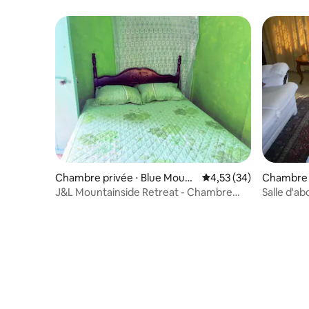
Chambre privée ⋅ Blue Mount
Évaluation moyenne su
4,53 (34)
Chambre p
ain Peak
J&L Mountainside Retreat - Chambre
Salle d'a
verte (privée)