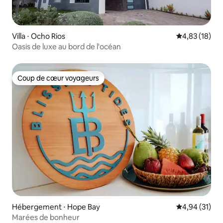
Villa ⋅ Ocho Rios
Évaluation mo
4,83 (18)
Oasis de luxe au bord de l'océan
Coup de cœur voyageurs
Coup de cœur voyageurs
Hébergement ⋅ Hope Bay
Évaluation mo
4,94 (31)
Marées de bonheur