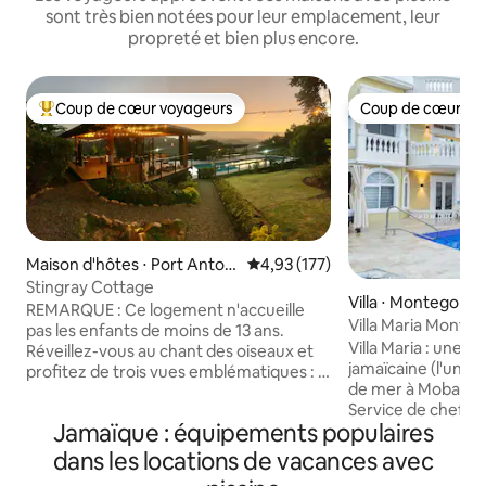
sont très bien notées pour leur emplacement, leur
propreté et bien plus encore.
Coup de cœur voyageurs
Coup de cœur vo
Coups de cœur voyageurs les plus appréciés
Coup de cœur vo
Maison d'hôtes ⋅ Port Antoni
Évaluation moyenne sur la base 
4,93 (177)
o
Stingray Cottage
Villa ⋅ Montego Ba
REMARQUE : Ce logement n'accueille
Villa Maria Monte
pas les enfants de moins de 13 ans.
avec piscine
Villa Maria : une v
Réveillez-vous au chant des oiseaux et
jamaïcaine (l'une d
profitez de trois vues emblématiques : le
de mer à Mobay) Entièrement climatisée
sommet des Blue Mountains, le littoral
Service de chef cuisi
de Port Antonio et une cascade à
Jamaïque : équipements populaires
en charge à l'aéro
proximité. Stingray est une retraite
Propriété : Nous 
privée d'une chambre pour deux
dans les locations de vacances avec
village de pêcheur
personnes, située au cœur d'un