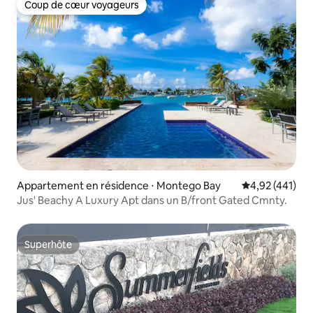
Coup de cœur voyageurs
Coup de cœur voyageurs
Appartement en résidence ⋅ Montego Bay
Évaluation moy
4,92 (441)
Jus' Beachy A Luxury Apt dans un B/front Gated Cmnty.
Superhôte
Superhôte