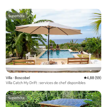
Superhôte
Superhôte
Villa ⋅ Boscobel
Évaluation mo
4,88 (59)
Villa Catch My Drift : services de chef disponibles
Superhôte
Superhôte