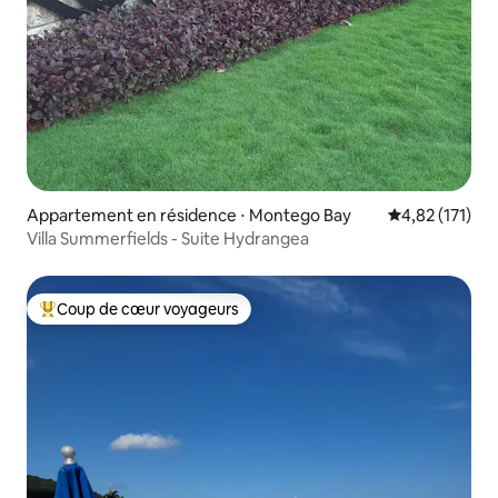
Appartement en résidence ⋅ Montego Bay
Évaluation moy
4,82 (171)
Villa Summerfields - Suite Hydrangea
Coup de cœur voyageurs
Coups de cœur voyageurs les plus appréciés