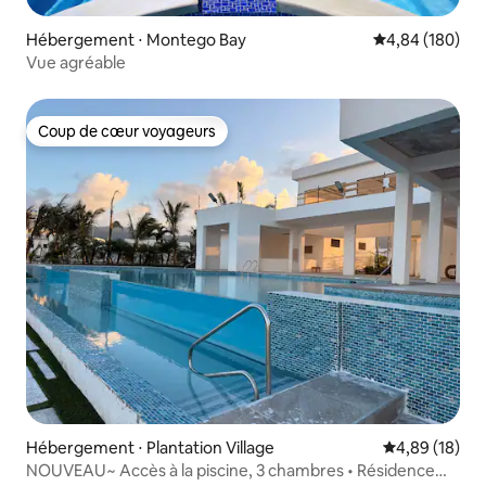
Hébergement ⋅ Montego Bay
Évaluation moy
4,84 (180)
Vue agréable
Coup de cœur voyageurs
Coup de cœur voyageurs
Hébergement ⋅ Plantation Village
Évaluation mo
4,89 (18)
NOUVEAU~ Accès à la piscine, 3 chambres • Résidence