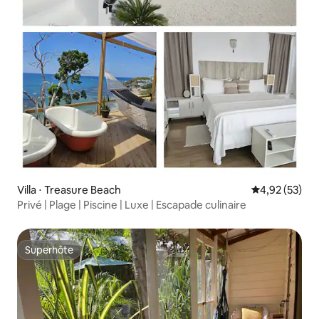
Villa ⋅ Treasure Beach
Évaluation mo
4,92 (53)
Privé | Plage | Piscine | Luxe | Escapade culinaire
Superhôte
Superhôte