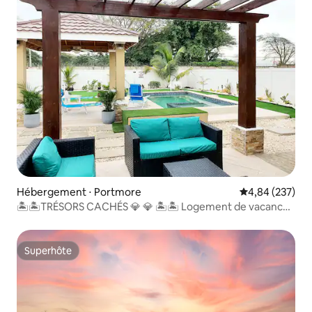
Hébergement ⋅ Portmore
Évaluation moy
4,84 (237)
🏝🏝TRÉSORS CACHÉS 💎 💎 🏝🏝 Logement de vacances
🏡🏞
Superhôte
Superhôte