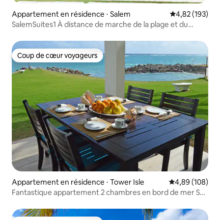
Appartement en résidence ⋅ Salem
Évaluation moy
4,82 (193)
SalemSuites1 À distance de marche de la plage et du
restaurant Sharkies
Coup de cœur voyageurs
Coup de cœur voyageurs
Appartement en résidence ⋅ Tower Isle
Évaluation moy
4,89 (108)
Fantastique appartement 2 chambres en bord de mer Sea
Palms. Ocho Rios