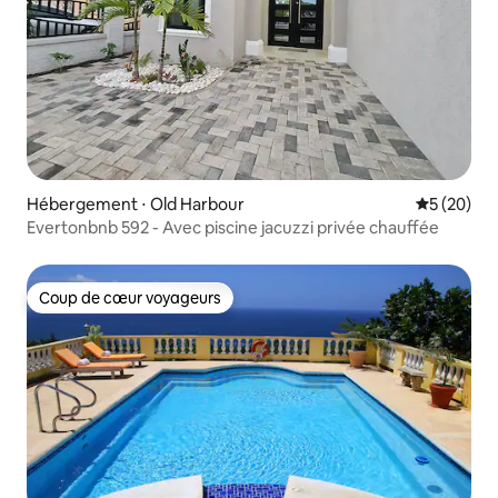
Hébergement ⋅ Old Harbour
Évaluation
5 (20)
Evertonbnb 592 - Avec piscine jacuzzi privée chauffée
Coup de cœur voyageurs
Coup de cœur voyageurs