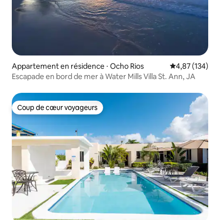
Appartement en résidence ⋅ Ocho Rios
Évaluation moy
4,87 (134)
Escapade en bord de mer à Water Mills Villa St. Ann, JA
Coup de cœur voyageurs
Coup de cœur voyageurs