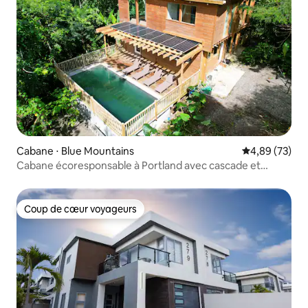
Cabane ⋅ Blue Mountains
Évaluation mo
4,89 (73)
Cabane écoresponsable à Portland avec cascade et
piscine privées
Coup de cœur voyageurs
Coup de cœur voyageurs