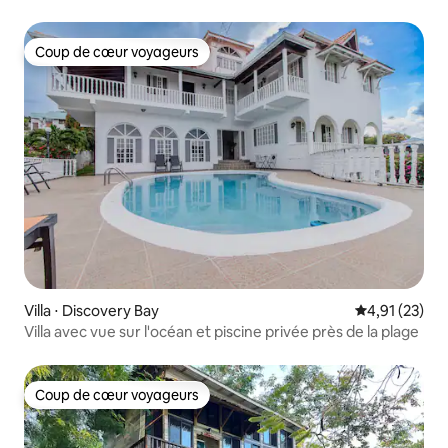
Coup de cœur voyageurs
Coup de cœur voyageurs
Villa ⋅ Discovery Bay
Évaluation mo
4,91 (23)
Villa avec vue sur l'océan et piscine privée près de la plage
Coup de cœur voyageurs
Coup de cœur voyageurs