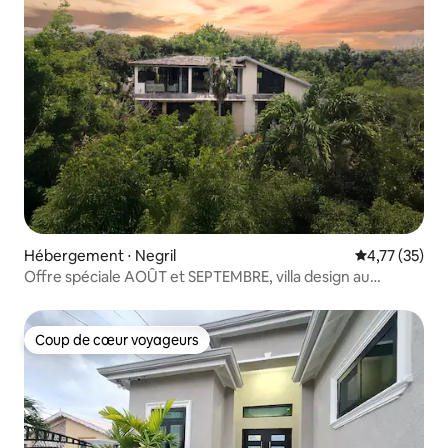
Hébergement ⋅ Negril
Évaluation mo
4,77 (35)
Offre spéciale AOÛT et SEPTEMBRE, villa design au
sommet de Negril
Coup de cœur voyageurs
Coup de cœur voyageurs