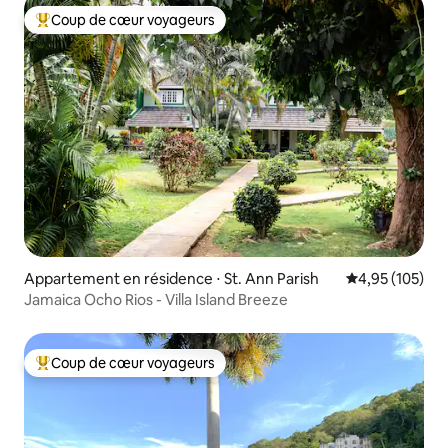
Coup de cœur voyageurs
Coups de cœur voyageurs les plus appréciés
Appartement en résidence ⋅ St. Ann Parish
Évaluation moy
4,95 (105)
Jamaica Ocho Rios - Villa Island Breeze
Coup de cœur voyageurs
Coups de cœur voyageurs les plus appréciés