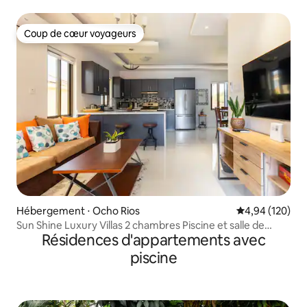
sécurisée • À quelques pas de la plage
Coup de cœur voyageurs
Coup de cœur voyageurs
Hébergement ⋅ Ocho Rios
Évaluation moy
4,94 (120)
Sun Shine Luxury Villas 2 chambres Piscine et salle de
Résidences d'appartements avec
sport Ocho Rios
piscine