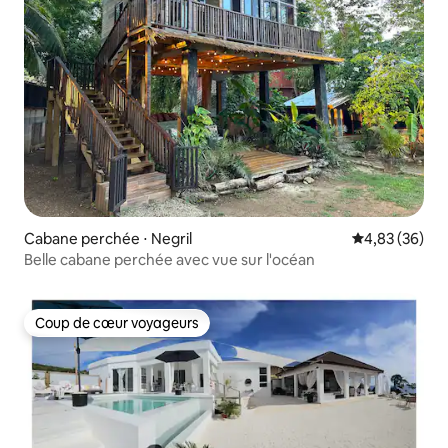
Cabane perchée ⋅ Negril
Évaluation mo
4,83 (36)
Belle cabane perchée avec vue sur l'océan
Coup de cœur voyageurs
Coup de cœur voyageurs