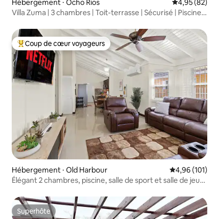
Hébergement ⋅ Ocho Rios
Évaluation mo
4,95 (82)
Villa Zuma | 3 chambres | Toit-terrasse | Sécurisé | Piscine |
10 min de la plage
Coup de cœur voyageurs
Coups de cœur voyageurs les plus appréciés
Hébergement ⋅ Old Harbour
Évaluation moy
4,96 (101)
Élégant 2 chambres, piscine, salle de sport et salle de jeux
- Réservez maintenant
Superhôte
Superhôte