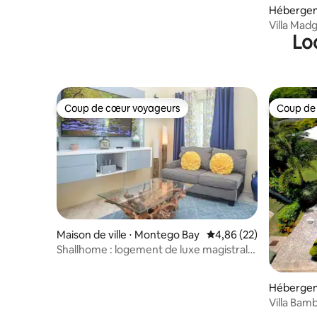
Hébergem
Villa Mad
Lo
Coup de cœur voyageurs
Coup de
Coup de cœur voyageurs
Coup de
Maison de ville ⋅ Montego Bay
Évaluation moyenne sur
4,86 (22)
Shallhome : logement de luxe magistral
avec vue sur l'océan en ville
Hébergem
Villa Bam
piscine p