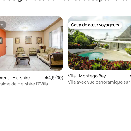
te
Coup de cœur voyageurs
te
Coup de cœur voyageurs
Villa ⋅ Montego Bay
nt ⋅ Hellshire
Évaluation moyenne sur la base de 30 comm
4,5 (30)
Villa avec vue panoramique su
alme de Hellshire D'Villa
Bay