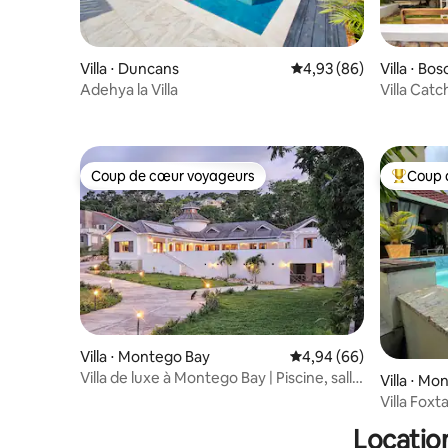
Villa ⋅ Duncans
Évaluation moyenne sur
4,93 (86)
Villa ⋅ Bo
Adehya la Villa
Villa Catc
disponibl
Coup de cœur voyageurs
Coup 
Coup de cœur voyageurs
Coups de
Villa ⋅ Montego Bay
Évaluation moyenne sur
4,94 (66)
Villa de luxe à Montego Bay | Piscine, salle
Villa ⋅ M
de sport et jacuzzi
Villa Foxta
Locatio