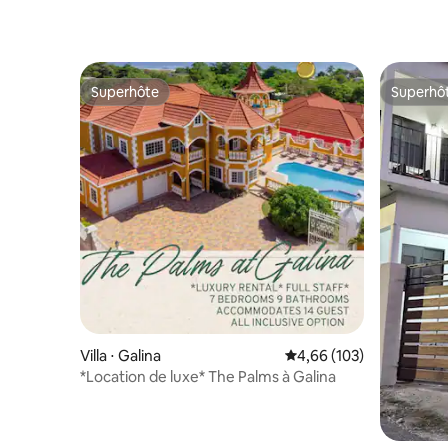
Superhôte
Superhô
Superhôte
Superhô
Villa ⋅ Galina
Évaluation moyenne sur 
4,66 (103)
*Location de luxe* The Palms à Galina