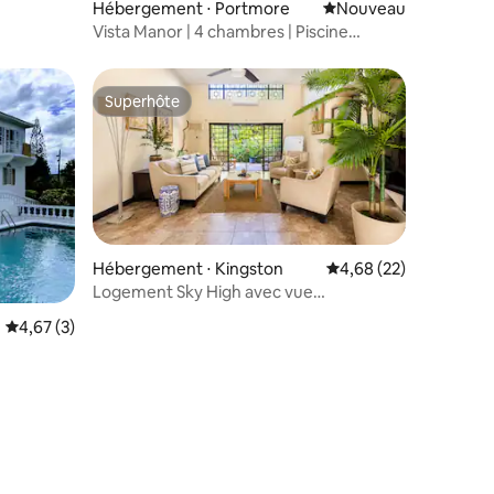
Hébergement ⋅ Portmore
Nouvel hébergement
Nouveau
Vista Manor | 4 chambres | Piscine
partagée et salle de sport | Hellshire
Superhôte
Superhôte
Hébergement ⋅ Kingston
Évaluation moyenne su
4,68 (22)
Logement Sky High avec vue
panoramique sur Kingston
Évaluation moyenne sur la base de 3 commentaires : 4,67 sur 5
4,67 (3)