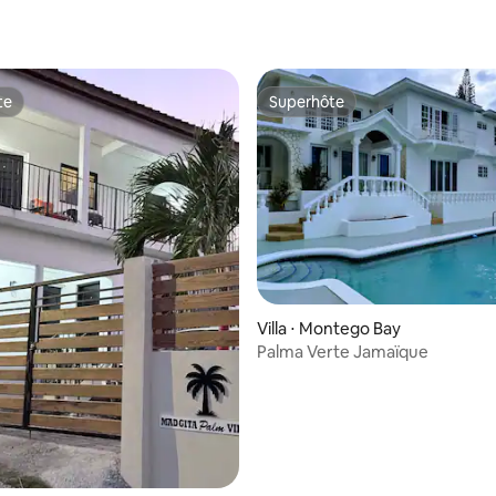
te
Superhôte
te
Superhôte
Villa ⋅ Montego Bay
Palma Verte Jamaïque
la base de 103 commentaires : 4,66 sur 5