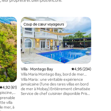
leur propreté et bien plus encore.
Villa ⋅ T
Coup de cœur voyageurs
Coup
Coup de cœur voyageurs
Coups d
Villa en 
mer + pis
Réveillez
Minerva 
Caraïbes
Beach, un
bord de m
solaire, 
Profitez
l'océan, 
accès dir
ntaires : 4,97 sur 5
Villa ⋅ Montego Bay
Évaluation moyenne sur
4,95 (234)
pendant 
Villa Maria Montego Bay, bord de mer
prépare d
avec piscine
Villa Maria : une véritable expérience
afin que
jamaïcaine (l'une des rares villas en bord
relaxer.
Évaluation moyenne sur la base de 61 commentaires : 4,92 sur 5
4,92 (61)
de mer à Mobay) Entièrement climatisée
espace de
piscine,
Service de chef cuisinier disponible Prise
hospitali
os
mprenable
en charge à l'aéroport de MBJ disponible
couchers 
te villa
Propriété : Nous sommes situés dans un
Minerva H
de mer, à
village de pêcheurs en bord de mer.
côte sud.