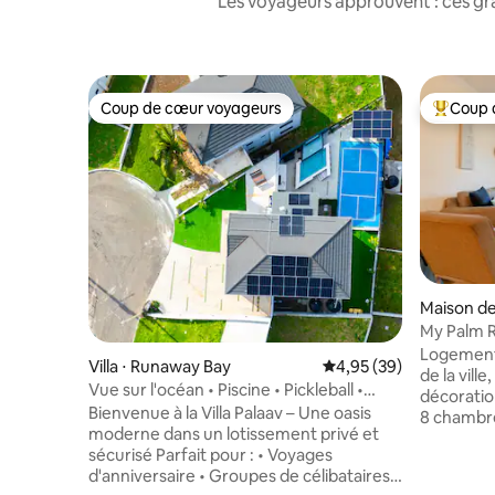
Les voyageurs approuvent : ces gr
Coup de cœur voyageurs
Coup 
Coup de cœur voyageurs
Coups de
Maison de 
My Palm R
climatisati
Logement
Villa ⋅ Runaway Bay
Évaluation moyenne sur
4,95 (39)
de la vill
Vue sur l'océan • Piscine • Pickleball •
décorati
Fermé | Pour 12
Bienvenue à la Villa Palaav – Une oasis
8 chambres
moderne dans un lotissement privé et
salon, sal
sécurisé Parfait pour : • Voyages
équipée, 
d'anniversaire • Groupes de célibataires •
belvédère