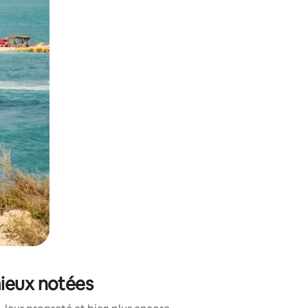
sant glisser.
mieux notées