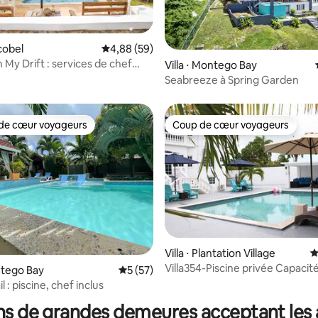
 la base de 86 commentaires : 4,93 sur 5
scobel
Évaluation moyenne sur la base de 59 commen
4,88 (59)
h My Drift : services de chef
Villa ⋅ Montego Bay
es
Seabreeze à Spring Garden
de cœur voyageurs
Coup de cœur voyageurs
 cœur voyageurs les plus appréciés
Coup de cœur voyageurs
 la base de 66 commentaires : 4,94 sur 5
Villa ⋅ Plantation Village
É
Villa354-Piscine privée Capacité
ontego Bay
Évaluation moyenne sur la base de 57 co
5 (57)
de 16 personnes avec option d
il : piscine, chef inclus
cuisinier
ns de grandes demeures acceptant les