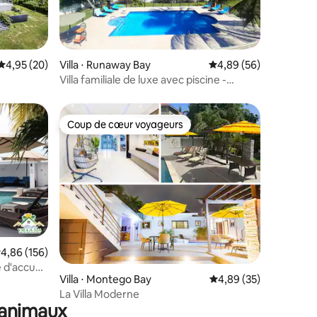
taires : 4,88 sur 5
Évaluation moyenne sur la base de 20 commentaires : 4,95 sur 5
4,95 (20)
Villa ⋅ Runaway Bay
Évaluation moyenne su
4,89 (56)
Villa familiale de luxe avec piscine -
mariages et longs séjours
Coup de cœur voyageurs
Coup de cœur voyageurs
valuation moyenne sur la base de 156 commentaires : 4,86 sur 5
4,86 (156)
 d'accueil
mmentaires : 5 sur 5
Villa ⋅ Montego Bay
Évaluation moyenne su
4,89 (35)
e chef
La Villa Moderne
 animaux