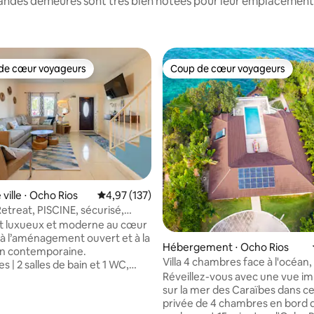
andes demeures sont très bien notées pour leur emplacement, 
de cœur voyageurs
Coup de cœur voyageurs
 cœur voyageurs les plus appréciés
Coup de cœur voyageurs
ville ⋅ Ocho Rios
Évaluation moyenne sur la base de 137 comme
4,97 (137)
etreat, PISCINE, sécurisé,
on, lit King Size
 luxueux et moderne au cœur
 la base de 39 commentaires : 4,95 sur 5
e, à l’aménagement ouvert et à la
Hébergement ⋅ Ocho Rios
on contemporaine.
Villa 4 chambres face à l'océan, 
 | 2 salles de bain et 1 WC,
chef en option, près d'Ocho Ri
Réveillez-vous avec une vue i
le à manger, cuisine bien
sur la mer des Caraïbes dans cet
piscine étincelante avec
privée de 4 chambres en bord 
, jeux, billard. Chambre