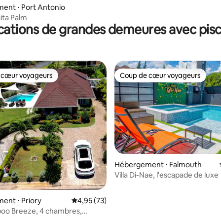
ent ⋅ Port Antonio
gita Palm
cations de grandes demeures avec pisc
 cœur voyageurs
Coup de cœur voyageurs
 cœur voyageurs
Coup de cœur voyageurs
 la base de 22 commentaires : 4,86 sur 5
Hébergement ⋅ Falmouth
Villa Di-Nae, l'escapade de luxe
ent ⋅ Priory
Évaluation moyenne sur la base de 73 comme
4,95 (73)
boo Breeze, 4 chambres,
rivée, Richmond, Sainte-Anne