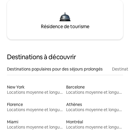
Résidence de tourisme
Destinations à découvrir
Destinations populaires pour des séjours prolongés
Destinati
New York
Barcelone
Locations moyenne et longue durée
Locations moyenne et longue durée
Florence
Athènes
Locations moyenne et longue durée
Locations moyenne et longue durée
Miami
Montréal
Locations moyenne et longue durée
Locations moyenne et longue durée