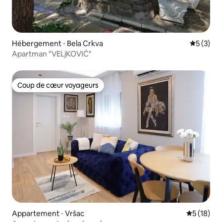
Hébergement ⋅ Bela Crkva
Évaluatio
5 (3)
Apartman "VELjKOVIĆ"
Coup de cœur voyageurs
Coup de cœur voyageurs
Appartement ⋅ Vršac
Évaluation
5 (18)