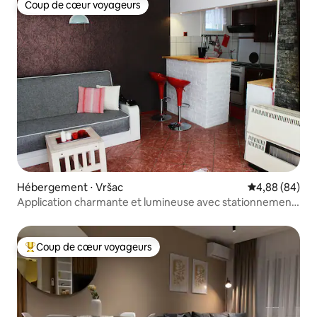
Coup de cœur voyageurs
Coup de cœur voyageurs
Hébergement ⋅ Vršac
Évaluation mo
4,88 (84)
Application charmante et lumineuse avec stationnement
gratuit
Coup de cœur voyageurs
Coups de cœur voyageurs les plus appréciés