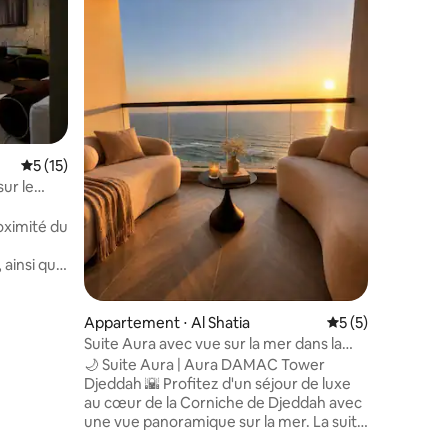
| Entrée
Apparteme
la gare H
commercial Sa
penthouse
160 mètre
Haramain
Salam, s
entièrem
extérieur
Évaluation moyenne sur la base de 15 commentaires : 5 sur 5
5 (15)
télévisi
ur le
actif pou
chambre 
oximité du
entièrem
spacieux
ainsi qu'à
coin salo
entre
complète,
tre
hôtelier 
 que les
Appartement ⋅ Al Shatia
Évaluation moyenn
5 (5)
une vue s
rchés.
Suite Aura avec vue sur la mer dans la
mmentaires : 5 sur 5
services,
e dans un
DAMAC Tower
🌙 Suite Aura | Aura DAMAC Tower
service h
comprenant
Djeddah 🌇 Profitez d'un séjour de luxe
eur, un
au cœur de la Corniche de Djeddah avec
rement
une vue panoramique sur la mer. La suite
 propres
dispose d'un jacuzzi pour deux