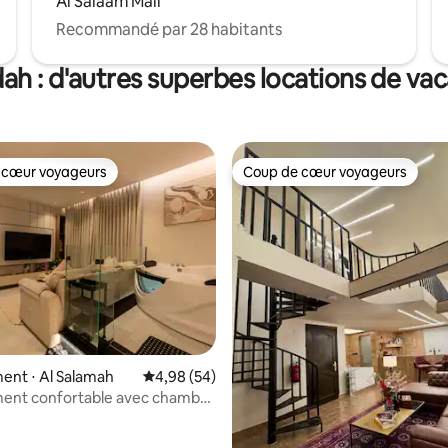
Al Salaam Mall
Recommandé par 28 habitants
ah : d'autres superbes locations de va
 cœur voyageurs
Coup de cœur voyageurs
 cœur voyageurs
Coup de cœur voyageurs
 sur la base de 47 commentaires : 5 sur 5
ent ⋅ Al Salamah
Évaluation moyenne sur la base de 54 commen
4,98 (54)
ent confortable avec chambre
vec jacuzzi - sécurité