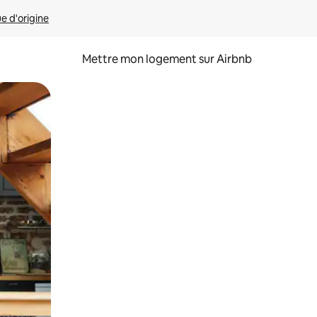
ue d'origine
Mettre mon logement sur Airbnb
sant glisser.