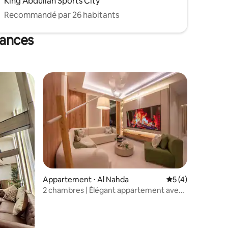
King Abdullah Sports City
Recommandé par 26 habitants
cances
Appartement ⋅ Al Nahda
Évaluation moyenn
5 (4)
2 chambres | Élégant appartement avec
taires : 4,98 sur 5
télévision connectée 98 pouces - Cuisine
complète