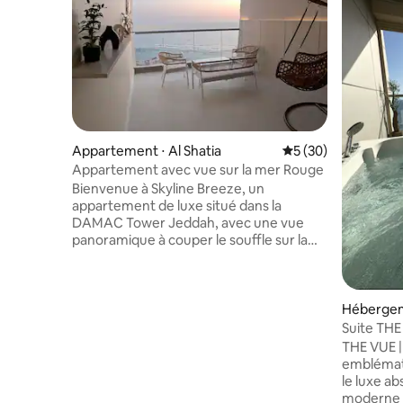
Appartement ⋅ Al Shatia
Évaluation moyenne 
5 (30)
Appartement avec vue sur la mer Rouge
Bienvenue à Skyline Breeze, un
appartement de luxe situé dans la
DAMAC Tower Jeddah, avec une vue
panoramique à couper le souffle sur la
mer Rouge. L'appartement se compose
d'une chambre élégante, d'un salon
confortable, de deux salles de bain et
d'une cuisine entièrement équipée, en
Hébergeme
plus de balcons spacieux donnant sur la
Suite THE
mer, vous offrant un séjour inoubliable.
charman
THE VUE |
Caractéristiques de l'appartement : •
emblémat
Télévision connectée de 65 pouces ; •
le luxe a
Outils d'entretien pour les hôtels •
moderne p