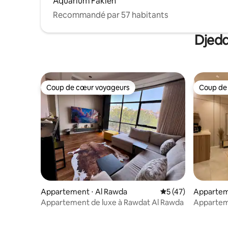
Aquarium Fakieh
Recommandé par 57 habitants
Djedd
Coup de cœur voyageurs
Coup de
Coup de cœur voyageurs
Coup de
Appartement ⋅ Al Rawda
Évaluation moyenne
5 (47)
Appartem
Appartement de luxe à Rawdat Al Rawda
Appartem
et salon a