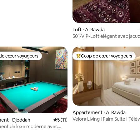
Loft ⋅ Al Rawda
QLED 85"
de cœur voyageurs
Coup de cœur voyageurs
 cœur voyageurs les plus appréciés
Coups de cœur voyageurs les p
Appartement ⋅ Al Rawda
Velora Living | Palm Suite | Télé
ent ⋅ Djeddah
Évaluation moyenne sur la base de 11 co
5 (11)
intelligent 70 pouces
ent de luxe moderne avec
billard et chambre