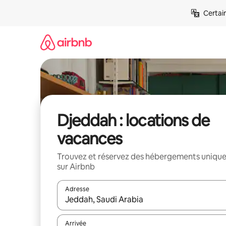
Aller
Certai
directement
au
contenu
Djeddah : locations de
vacances
Trouvez et réservez des hébergements uniqu
sur Airbnb
Adresse
Lorsque les résultats s'affichent, utilisez les flèc
Arrivée