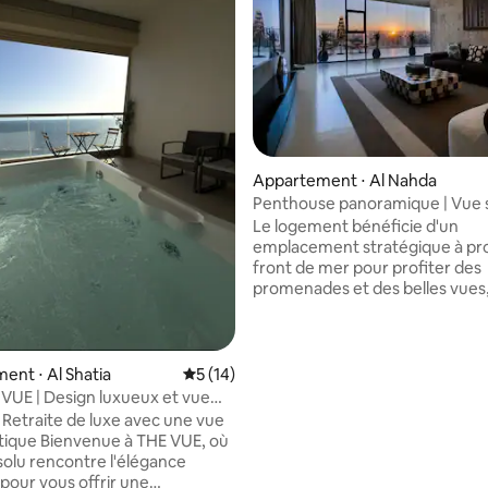
Appartement ⋅ Al Nahda
sur la base de 30 commentaires : 5 sur 5
Penthouse panoramique | Vue s
coucher du soleil | 2 chambres
Le logement bénéficie d'un
emplacement stratégique à pr
front de mer pour profiter des
promenades et des belles vues, 
proximité de l'aéroport et du c
commercial Radissi, en plus d'ê
proche de tous les services tels
restaurants, les cafés et les ma
nt ⋅ Al Shatia
Évaluation moyenne sur la base de 14 co
5 (14)
Profitez d'un séjour confortabl
 VUE | Design luxueux et vue
élégant logement sur le toit 
te
 Retraite de luxe avec une vue
deux chambres, un salon extéri
ique Bienvenue à THE VUE, où
grand salon, une cuisine entiè
bsolu rencontre l'élégance
équipée et deux salles de bains
our vous offrir une