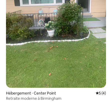
Hébergement ⋅ Center Point
Évaluatio
5 (4)
Retraite moderne à Birmingham