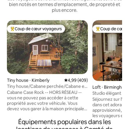
bien notés en termes d'emplacement, de propreté et
plus encore.
Coup de cœur voyageurs
Coup de cœur 
Coups de cœur voyageurs les plus appréciés
Coups de cœur vo
Tiny house ⋅ Kimberly
Évaluation moyenne sur la base 
4,99 (409)
Tiny house/Cabane perchée/Cabane en
Loft ⋅ Birmingham
rondins de bois
Cabane Case Rock -- HORS RÉSEAU --
Studio élégant dan
vous ne pouvez pas accéder à cette
historique des loft
Séjournez sur l'hi
propriété avec votre véhicule. Vous
dans cet adorable 
devez vous garer à la maison principale
approvisionné, par
et parcourir 1,25 miles jusqu'au chalet
les voyageurs en s
dans un véhicule utilitaire Case Rock
Équipements populaires dans les
d'affaires. Profitez
conduit par un membre du personnel. -
size Stearns & Fos