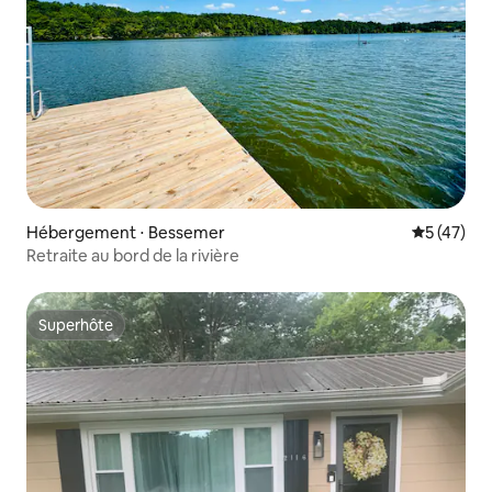
Hébergement ⋅ Bessemer
Évaluation
5 (47)
Retraite au bord de la rivière
Superhôte
Superhôte