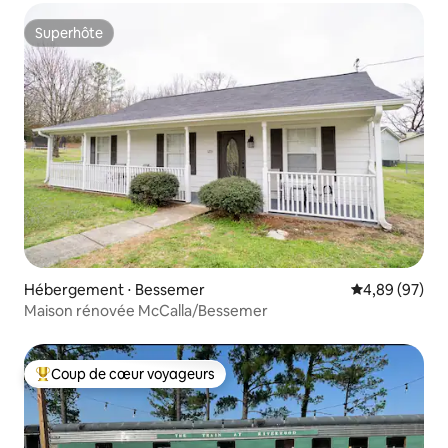
Superhôte
Superhôte
Hébergement ⋅ Bessemer
Évaluation mo
4,89 (97)
Maison rénovée McCalla/Bessemer
Coup de cœur voyageurs
Coups de cœur voyageurs les plus appréciés