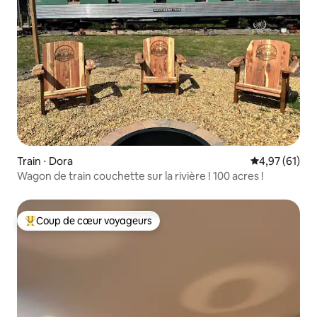
Train ⋅ Dora
Évaluation mo
4,97 (61)
Wagon de train couchette sur la rivière ! 100 acres !
Coup de cœur voyageurs
Coups de cœur voyageurs les plus appréciés