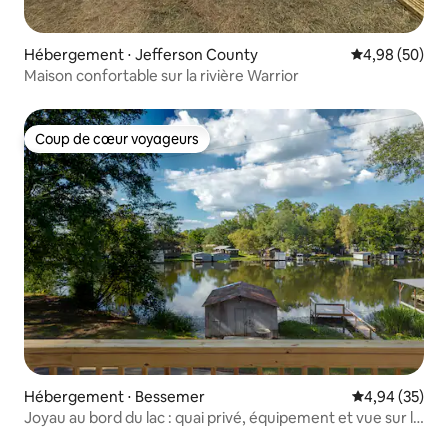
Hébergement ⋅ Jefferson County
Évaluation mo
4,98 (50)
Maison confortable sur la rivière Warrior
Coup de cœur voyageurs
Coup de cœur voyageurs
Hébergement ⋅ Bessemer
Évaluation mo
4,94 (35)
Joyau au bord du lac : quai privé, équipement et vue sur la
rivière !