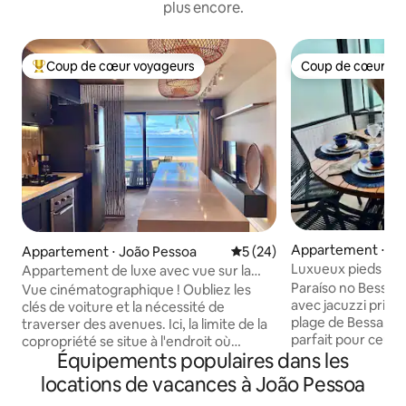
plus encore.
Coup de cœur voyageurs
Coup de cœur vo
Coups de cœur voyageurs les plus appréciés
Coup de cœur vo
Appartement ⋅ Jo
Appartement ⋅ João Pessoa
Évaluation moyenne sur la b
5 (24)
Luxueux pieds dans
Appartement de luxe avec vue sur la
Altamare 004
mer, les pieds dans le sable
Paraíso no Bessa 
Vue cinématographique ! Oubliez les
avec jacuzzi privé,
clés de voiture et la nécessité de
plage de Bessa. N
traverser des avenues. Ici, la limite de la
parfait pour ceux 
copropriété se situe à l'endroit où
Équipements populaires dans les
confort, l'élégance
commence le sable. Nous proposons
Espace extérieur 
l'expérience exclusive par excellence :
locations de vacances à João Pessoa
magnifique jacuzzi
dormir et se réveiller au son des vagues