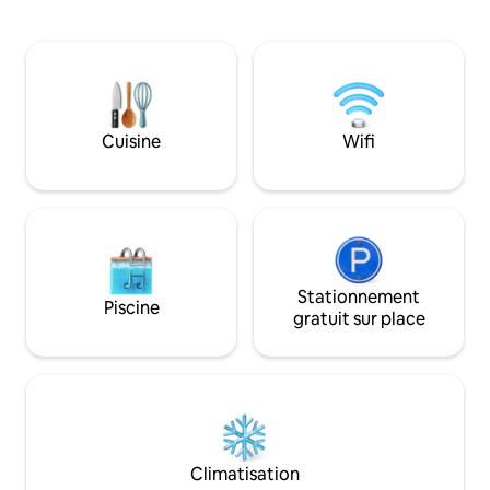
(Chambre et salon 
et bénéficier d'un accès direct à la
entièrement équipé
plage ! Il offre la commodité de sortir de
connectée dans le
l'ascenseur et de marcher
dispose d'une pisci
immédiatement sur le sable, ainsi que la
centre de remise e
sécurité et un lien avec la nature.
de jeux, d'une bua
Retournez de l'océan au confort de la
de coworking. Situ
climatisation en 1 minute, à proximité du
Cuisine
Wifi
restaurants, de ba
meilleur de la ville. L'esthétique et la
plage devant le bâ
fonctionnalité d'un logement complet.
Stationnement
Piscine
gratuit sur place
Climatisation