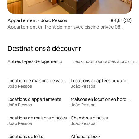
Appartement ⋅ João Pessoa
Évaluation mo
4,81 (32)
Appartement en front de mer avec piscine privée 08
Get Sense
Destinations à découvrir
Autres types de logements
Lieux incontournables à proximit
Location de maisons de vacances
Locations adaptées aux animaux
João Pessoa
João Pessoa
Locations d'appartements
Maisons en location en bord de mer
João Pessoa
João Pessoa
Locations de maisons d'hôtes
Chambres d'hôtes
João Pessoa
João Pessoa
Locations de lofts
Afficher plus