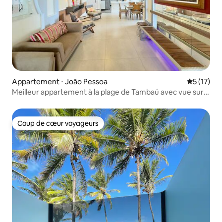
Appartement ⋅ João Pessoa
Évaluation
5 (17)
Meilleur appartement à la plage de Tambaú avec vue sur
la mer !
Coup de cœur voyageurs
Coup de cœur voyageurs