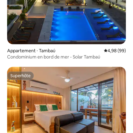
Appartement ⋅ Tambaú
Évaluation mo
4,98 (99)
Condominium en bord de mer - Solar Tambaú
Superhôte
Superhôte