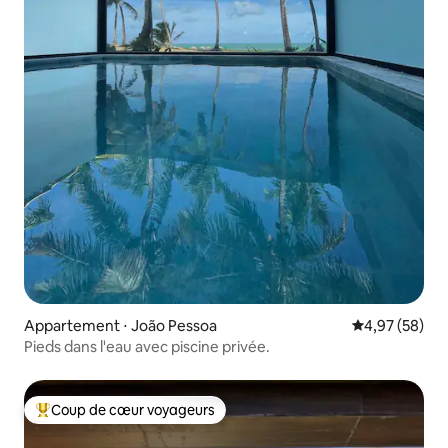
Appartement ⋅ João Pessoa
Évaluation mo
4,97 (58)
Pieds dans l'eau avec piscine privée.
Coup de cœur voyageurs
Coups de cœur voyageurs les plus appréciés