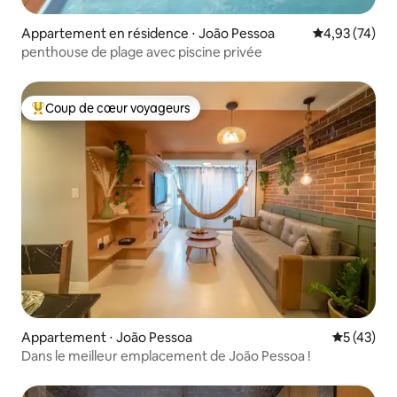
Appartement en résidence ⋅ João Pessoa
Évaluation mo
4,93 (74)
penthouse de plage avec piscine privée
Coup de cœur voyageurs
Coups de cœur voyageurs les plus appréciés
Appartement ⋅ João Pessoa
Évaluation
5 (43)
Dans le meilleur emplacement de João Pessoa !