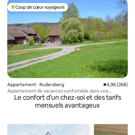
Coup de cœur voyageurs
Coups de cœur voyageurs les plus appréciés
Appartement ⋅ Rudersberg
Évaluation moy
4,96 (268)
Appartement de vacances confortable dans une
Le confort d'un chez-soi et des tarifs
ancienne ferme 120 m²
mensuels avantageux