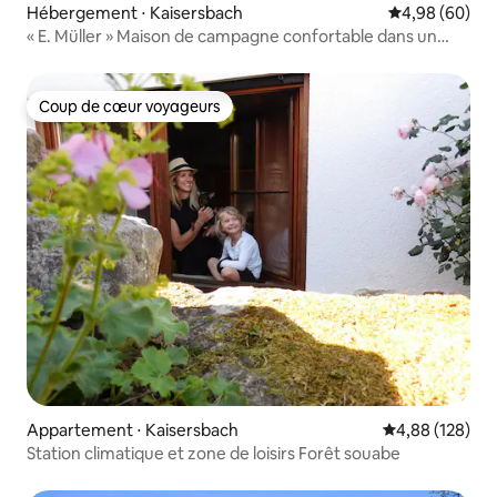
Hébergement ⋅ Kaisersbach
Évaluation mo
4,98 (60)
« E. Müller » Maison de campagne confortable dans un
endroit isolé.
Coup de cœur voyageurs
Coup de cœur voyageurs
Appartement ⋅ Kaisersbach
Évaluation moy
4,88 (128)
Station climatique et zone de loisirs Forêt souabe