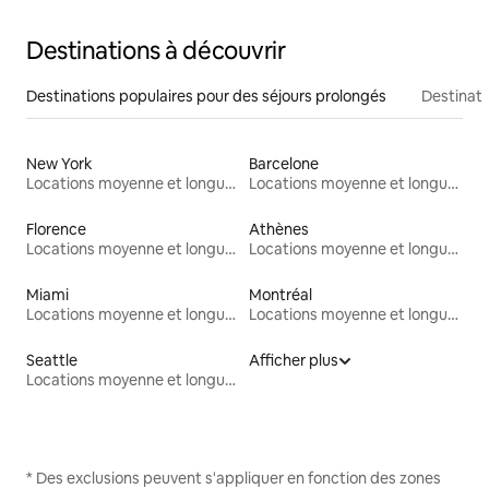
Destinations à découvrir
Destinations populaires pour des séjours prolongés
Destinati
New York
Barcelone
Locations moyenne et longue durée
Locations moyenne et longue durée
Florence
Athènes
Locations moyenne et longue durée
Locations moyenne et longue durée
Miami
Montréal
Locations moyenne et longue durée
Locations moyenne et longue durée
Seattle
Afficher plus
Locations moyenne et longue durée
* Des exclusions peuvent s'appliquer en fonction des zones