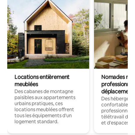
Locations entièrement
Nomades num
meublées
professionnel
déplacement
Des cabanes de montagne
paisibles aux appartements
Des hébergem
urbains pratiques, ces
confortables p
locations meublées offrent
professionnels
tous les équipements d'un
télétravail dis
logement standard.
et d'espaces de