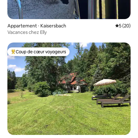
Appartement ⋅ Kaisersbach
Évaluation
5 (20)
Vacances chez Elly
Coup de cœur voyageurs
Coups de cœur voyageurs les plus appréciés