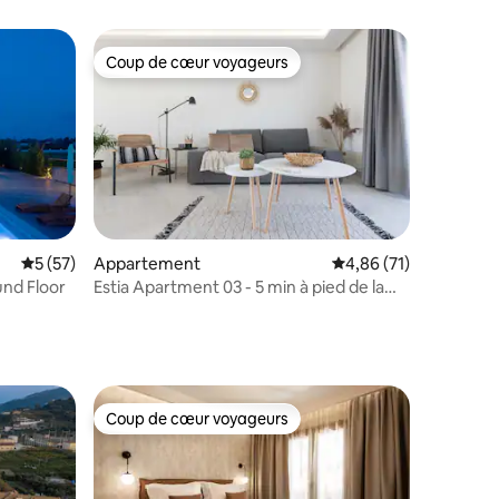
Coup de cœur voyageurs
Coup de cœur voyageurs
Évaluation moyenne sur la base de 57 commentaires : 5 sur 5
5 (57)
Appartement
Évaluation moyenne su
4,86 (71)
taires : 4,97 sur 5
und Floor
Estia Apartment 03 - 5 min à pied de la
plage
Coup de cœur voyageurs
Coup de cœur voyageurs