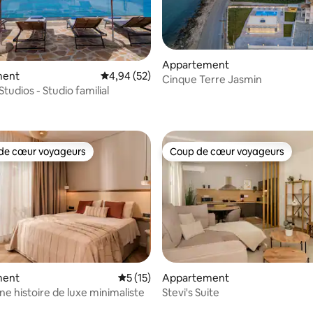
Appartement
ment
Évaluation moyenne sur la base de 52 commen
4,94 (52)
Cinque Terre Jasmin
tudios - Studio familial
ur la base de 18 commentaires : 4,5 sur 5
de cœur voyageurs
Coup de cœur voyageurs
 cœur voyageurs les plus appréciés
Coup de cœur voyageurs
sur la base de 38 commentaires : 5 sur 5
ment
Évaluation moyenne sur la base de 15 co
5 (15)
Appartement
ne histoire de luxe minimaliste
Stevi's Suite