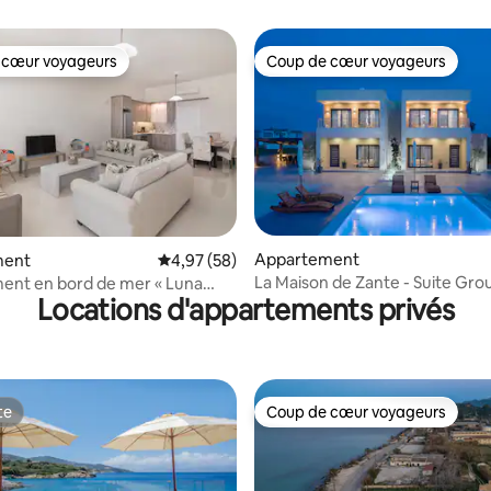
 cœur voyageurs
Coup de cœur voyageurs
 cœur voyageurs
Coup de cœur voyageurs
 la base de 48 commentaires : 4,96 sur 5
Appartement
ment
Évaluation moyenne sur la base de 58 commen
4,97 (58)
La Maison de Zante - Suite Gro
ent en bord de mer « Luna
Locations d'appartements privés
te
Coup de cœur voyageurs
te
Coup de cœur voyageurs