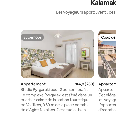
Kalamaki
Les voyageurs approuvent : ces 
Superhôte
Coup de
Superhôte
Coup de
Appartement
Évaluation moyenne sur
4,8 (260)
Apparte
Studio Pyrgaraki pour 2 personnes, à
Appartem
50 m de la plage !
2e étage
Le complexe Pyrgaraki est situé dans un
Cet éléga
quartier calme de la station touristique
les voyag
de Vasilikos, à 50 m de la plage de sable
L'apparte
fin d'Agios Nikolaos. Ces studios bien
décoratio
équipés sont l'occasion idéale pour les
couleurs d