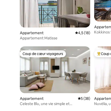
Apparte
Kokkinos S
Appartement
Évaluation moyenne s
4,5 (18)
Appartement Matisse
Coup de cœur voyageurs
Coup 
Coup de cœur voyageurs
Coups de
Appartement
Évaluation moyenne 
5 (38)
Apparte
Celeste Blu, une vie simple et
Nuvélia, u
confortable