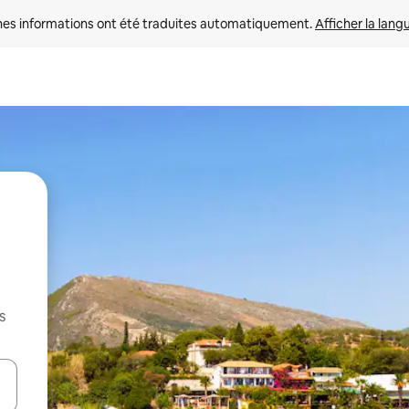
nes informations ont été traduites automatiquement. 
Afficher la lang
s
hes vers le haut et vers le bas pour les parcourir ou en appuyant et en fai