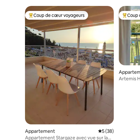
Coup de cœur voyageurs
Coup 
Coups de cœur voyageurs les plus appréciés
Coups de
Apparte
Artemis Hi
Appartement
Évaluation moyenne 
5 (38)
Appartement Stargaze avec vue sur la