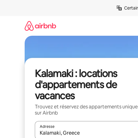
Aller
Certai
directement
au
contenu
Kalamaki : locations
d'appartements de
vacances
Trouvez et réservez des appartements unique
sur Airbnb
Adresse
Lorsque les résultats s'affichent, utilisez les flèc