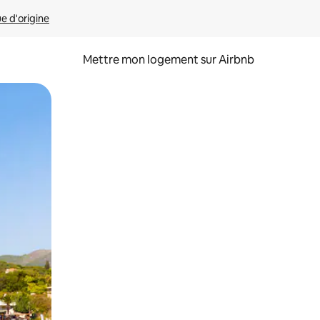
ue d'origine
Mettre mon logement sur Airbnb
sant glisser.