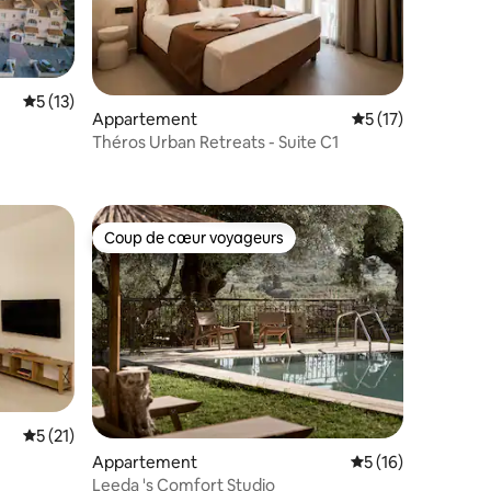
Évaluation moyenne sur la base de 13 commentaires : 5 sur 5
5 (13)
taires : 4,94 sur 5
Appartement
Évaluation moyenne
5 (17)
Théros Urban Retreats - Suite C1
Coup de cœur voyageurs
Coup de cœur voyageurs
mmentaires : 5 sur 5
Évaluation moyenne sur la base de 21 commentaires : 5 sur 5
5 (21)
Appartement
Évaluation moyenne
5 (16)
Leeda 's Comfort Studio