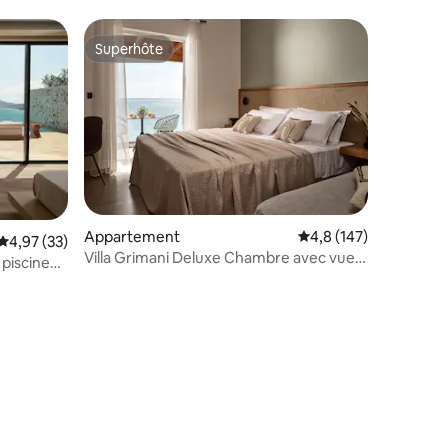
Superhôte
Superhôte
taires : 4,97 sur 5
Appartement
Évaluation moyenne su
4,8 (147)
Évaluation moyenne sur la base de 33 commentaires : 4,97 sur 5
4,97 (33)
Villa Grimani Deluxe Chambre avec vue
 piscine
sur la mer 2 voyageurs