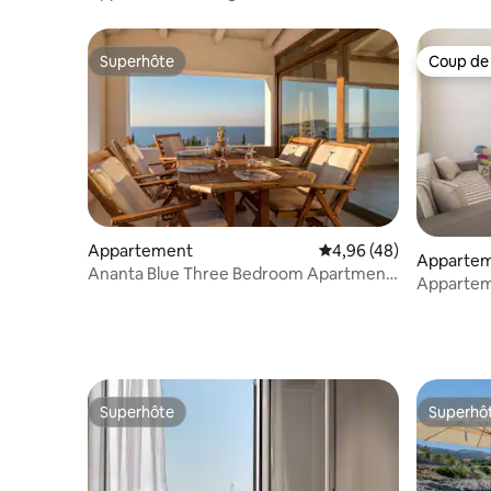
mer
Superhôte
Coup de
Superhôte
Coup de
Appartement
Évaluation moyenne sur
4,96 (48)
Apparte
Ananta Blue Three Bedroom Apartment
Appartem
full Sea View
Nera »
Superhôte
Superhô
Superhôte
Superhô