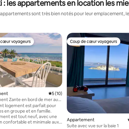
 : les appartements en location les mi
appartements sont très bien notés pour leur emplacement, le
 cœur voyageurs
Coup de cœur voyageurs
 cœur voyageurs
Coup de cœur voyageurs
 la base de 260 commentaires : 4,8 sur 5
ment
Évaluation moyenne sur la base de 10 co
5 (10)
ent Zante en bord de mer au
nt logement est parfait pour
es en groupe et en famille.
ment est tout neuf, avec une
Appartement
n confortable et minimale aux
Suite avec vue sur la baie 1
u bois et de la terre. Profitez