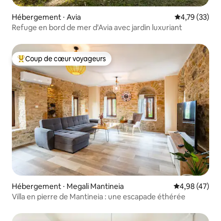
Hébergement ⋅ Avia
Évaluation mo
4,79 (33)
Refuge en bord de mer d'Avia avec jardin luxuriant
Coup de cœur voyageurs
Coups de cœur voyageurs les plus appréciés
Hébergement ⋅ Megali Mantineia
Évaluation mo
4,98 (47)
Villa en pierre de Mantineia : une escapade éthérée