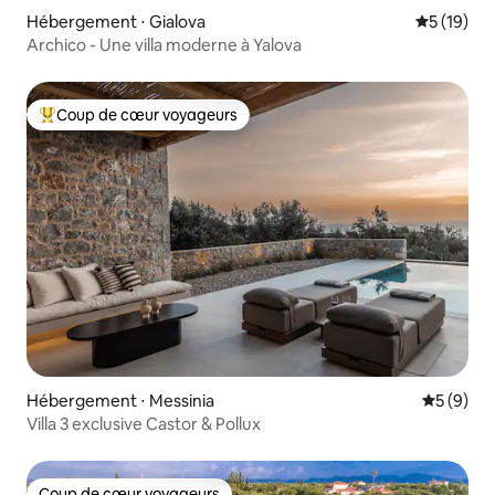
Hébergement ⋅ Gialova
Évaluation
5 (19)
Archico - Une villa moderne à Yalova
Coup de cœur voyageurs
Coups de cœur voyageurs les plus appréciés
Hébergement ⋅ Messinia
Évaluatio
5 (9)
Villa 3 exclusive Castor & Pollux
Coup de cœur voyageurs