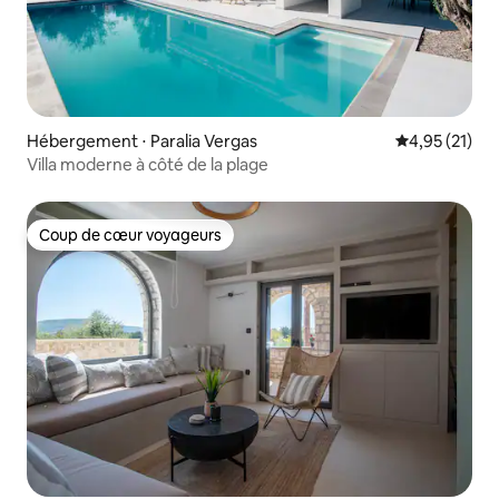
Hébergement ⋅ Paralia Vergas
Évaluation mo
4,95 (21)
Villa moderne à côté de la plage
Coup de cœur voyageurs
Coup de cœur voyageurs