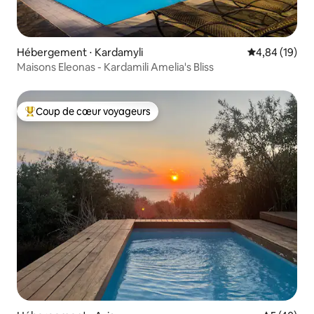
Hébergement ⋅ Kardamyli
Évaluation mo
4,84 (19)
Maisons Eleonas - Kardamili Amelia's Bliss
Coup de cœur voyageurs
Coups de cœur voyageurs les plus appréciés