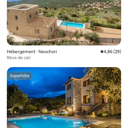
Hébergement ⋅ Neochori
Évaluation mo
4,86 (29)
Rêve de ciel
Superhôte
Superhôte