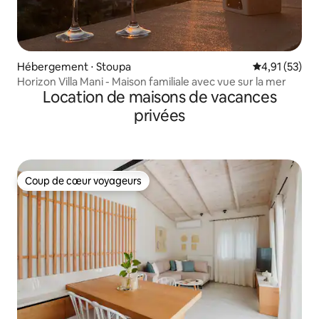
Hébergement ⋅ Stoupa
Évaluation mo
4,91 (53)
Horizon Villa Mani - Maison familiale avec vue sur la mer
Location de maisons de vacances
privées
Coup de cœur voyageurs
Coup de cœur voyageurs