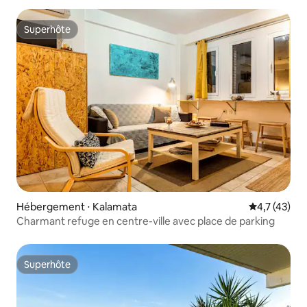
Superhôte
Superhôte
Hébergement ⋅ Kalamata
Évaluation m
4,7 (43)
Charmant refuge en centre-ville avec place de parking
Superhôte
Superhôte