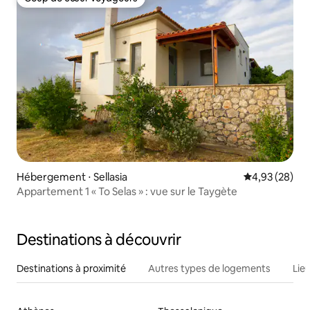
Coup de cœur voyageurs
Hébergement ⋅ Sellasia
Évaluation mo
4,93 (28)
Appartement 1 « To Selas » : vue sur le Taygète
Destinations à découvrir
Destinations à proximité
Autres types de logements
Lie