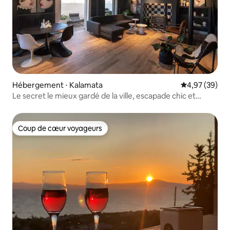
Hébergement ⋅ Kalamata
Évaluation mo
4,97 (39)
Le secret le mieux gardé de la ville, escapade chic et
luxueuse
Coup de cœur voyageurs
Coup de cœur voyageurs