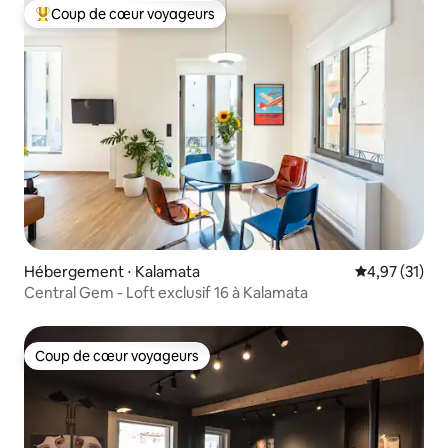
Coup de cœur voyageurs
Coups de cœur voyageurs les plus appréciés
Hébergement ⋅ Kalamata
Évaluation mo
4,97 (31)
Central Gem - Loft exclusif 16 à Kalamata
Coup de cœur voyageurs
Coup de cœur voyageurs