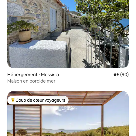
Hébergement ⋅ Messinia
Évaluation
5 (90)
Maison en bord de mer
Coup de cœur voyageurs
Coups de cœur voyageurs les plus appréciés