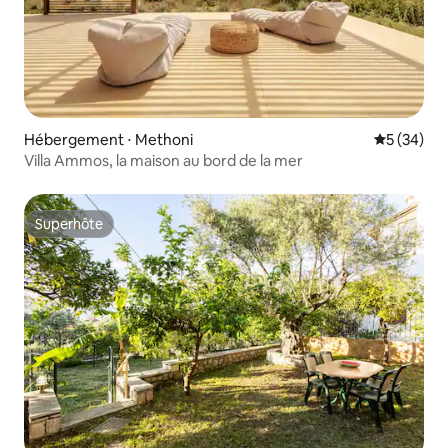
Hébergement ⋅ Methoni
Évaluation
5 (34)
Villa Ammos, la maison au bord de la mer
Superhôte
Superhôte