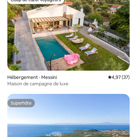
Coup de cœur voyageurs
Hébergement ⋅ Messini
Évaluation mo
4,97 (37)
Maison de campagne de luxe
Superhôte
Superhôte