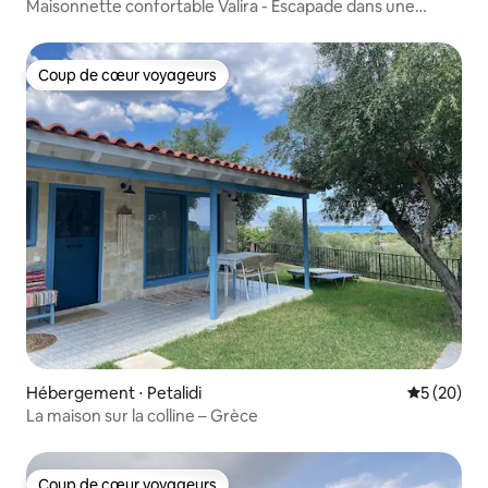
Maisonnette confortable Valira - Escapade dans une
ambiance relaxante
Coup de cœur voyageurs
Coup de cœur voyageurs
Hébergement ⋅ Petalidi
Évaluation
5 (20)
La maison sur la colline – Grèce
Coup de cœur voyageurs