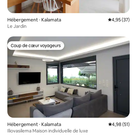
Hébergement ⋅ Kalamata
Évaluation mo
4,95 (37)
Le Jardin
Coup de cœur voyageurs
Coup de cœur voyageurs
Hébergement ⋅ Kalamata
Évaluation mo
4,98 (51)
Iliovasilema Maison individuelle de luxe