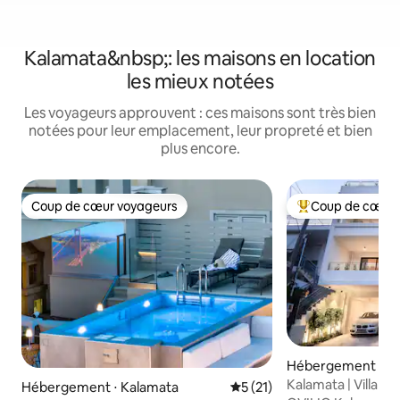
Kalamata&nbsp;: les maisons en location
les mieux notées
Les voyageurs approuvent : ces maisons sont très bien
notées pour leur emplacement, leur propreté et bien
plus encore.
Coup de cœur voyageurs
Coup de cœur 
Coup de cœur voyageurs
Coups de cœur vo
Hébergement ⋅ K
Kalamata | Villa de
Hébergement ⋅ Kalamata
Évaluation moyenne sur la b
5 (21)