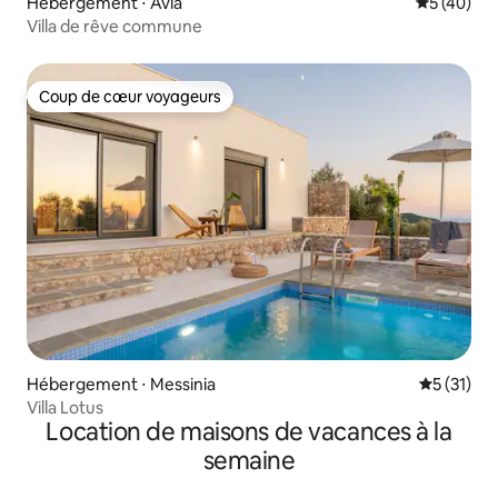
Hébergement ⋅ Avia
Évaluation
5 (40)
Villa de rêve commune
Coup de cœur voyageurs
Coup de cœur voyageurs
Hébergement ⋅ Messinia
Évaluation
5 (31)
Villa Lotus
Location de maisons de vacances à la
semaine