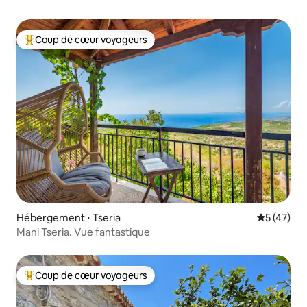
Coup de cœur voyageurs
Coups de cœur voyageurs les plus appréciés
Hébergement ⋅ Tseria
Évaluation
5 (47)
Mani Tseria. Vue fantastique
Coup de cœur voyageurs
Coups de cœur voyageurs les plus appréciés