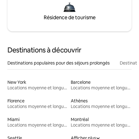
Résidence de tourisme
Destinations à découvrir
Destinations populaires pour des séjours prolongés
Destinati
New York
Barcelone
Locations moyenne et longue durée
Locations moyenne et longue durée
Florence
Athènes
Locations moyenne et longue durée
Locations moyenne et longue durée
Miami
Montréal
Locations moyenne et longue durée
Locations moyenne et longue durée
Seattle
Afficher plus