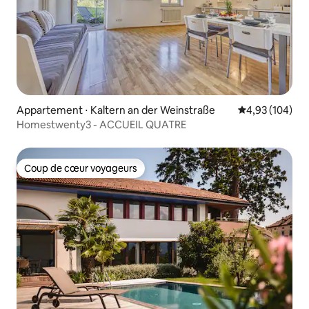
Appartement ⋅ Kaltern an der Weinstraße
Évaluation moy
4,93 (104)
Homestwenty3 - ACCUEIL QUATRE
Coup de cœur voyageurs
Coup de cœur voyageurs