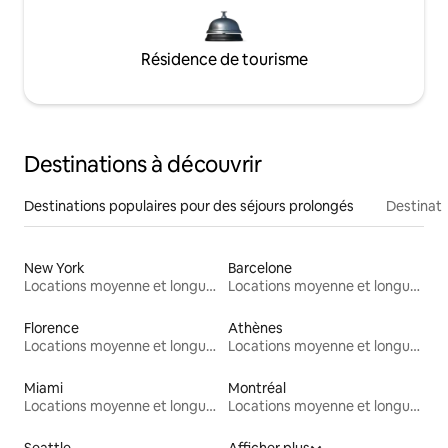
Résidence de tourisme
Destinations à découvrir
Destinations populaires pour des séjours prolongés
Destinati
New York
Barcelone
Locations moyenne et longue durée
Locations moyenne et longue durée
Florence
Athènes
Locations moyenne et longue durée
Locations moyenne et longue durée
Miami
Montréal
Locations moyenne et longue durée
Locations moyenne et longue durée
Seattle
Afficher plus