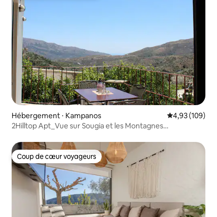
Hébergement ⋅ Kampanos
Évaluation moy
4,93 (109)
2Hilltop Apt_Vue sur Sougia et les Montagnes
Blanches_20' de Samaria
Coup de cœur voyageurs
Coup de cœur voyageurs