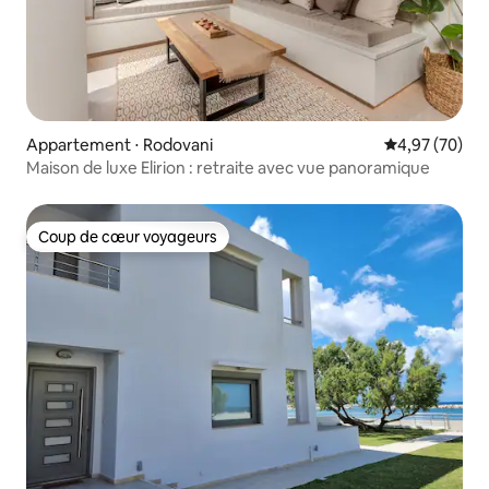
Appartement ⋅ Rodovani
Évaluation mo
4,97 (70)
Maison de luxe Elirion : retraite avec vue panoramique
Coup de cœur voyageurs
Coup de cœur voyageurs