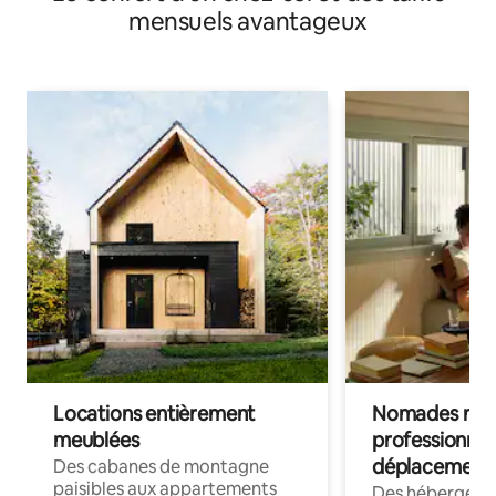
mensuels avantageux
Locations entièrement
Nomades num
meublées
professionnel
déplacement
Des cabanes de montagne
paisibles aux appartements
Des hébergem