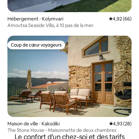
Hébergement ⋅ Kolymvari
Évaluation mo
4,92 (66)
Amoutsa Seaside Villa, à 10 pas de la mer.
Coup de cœur voyageurs
Coup de cœur voyageurs
Maison de ville ⋅ Kakodiki
Évaluation mo
4,93 (28)
The Stone House - Maisonnette de deux chambres
Le confort d'un chez-soi et des tarifs