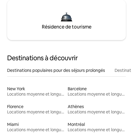
Résidence de tourisme
Destinations à découvrir
Destinations populaires pour des séjours prolongés
Destinati
New York
Barcelone
Locations moyenne et longue durée
Locations moyenne et longue durée
Florence
Athènes
Locations moyenne et longue durée
Locations moyenne et longue durée
Miami
Montréal
Locations moyenne et longue durée
Locations moyenne et longue durée