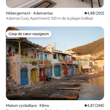
Hébergement ⋅ Adamantas
Évaluation moy
4,88 (202)
Adamas Cosy Apartment| 100 m de la plage| Kalliopi
Coup de cœur voyageurs
Coup de cœur voyageurs
Maison cycladique ⋅ Klima
Évaluation moy
4,87 (248)