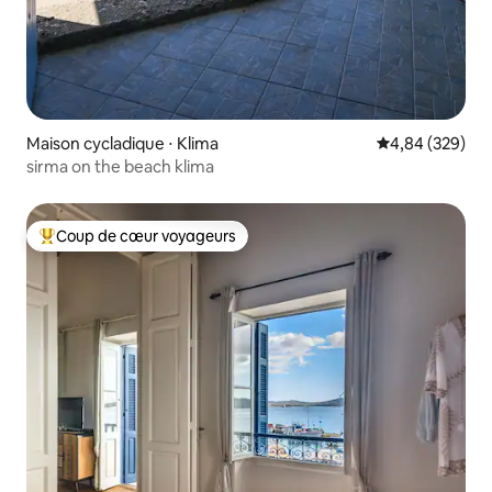
Maison cycladique ⋅ Klima
Évaluation moy
4,84 (329)
sirma on the beach klima
Coup de cœur voyageurs
Coups de cœur voyageurs les plus appréciés