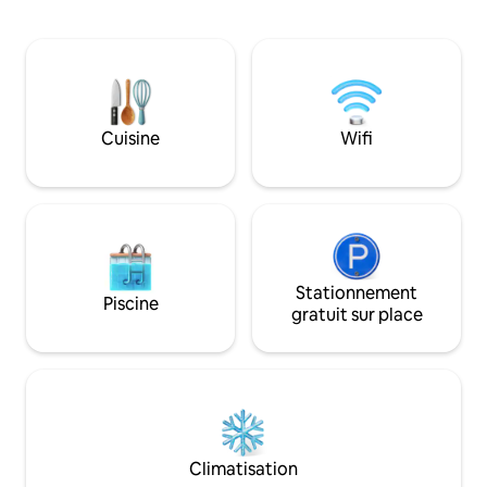
pouvez également
Bateau à rames et équipement de
dans le hamac pou
pêche à disposition. Vous pouvez cueillir
été. Le chalet est
des baies et des champignons dans les
donc l'intimité est
bois à proximité. De belles destinations
paradis. Il y a ég
de tourisme de nature, telles que des
dans la cour et b
parcs nationaux, sont à une courte
les jeux de cour. S
Cuisine
Wifi
distance en voiture. Distance d'Helsinki,
pouvez cueillir des
Turku ou Tampere environ 100 km.
arbustes ou aller
dans les bois.
Stationnement
Piscine
gratuit sur place
Climatisation