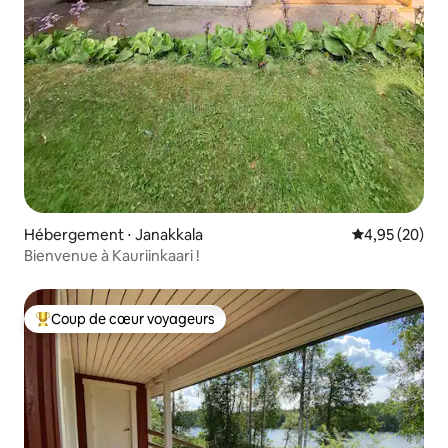
Hébergement ⋅ Janakkala
Évaluation mo
4,95 (20)
Bienvenue à Kauriinkaari !
Coup de cœur voyageurs
Coups de cœur voyageurs les plus appréciés