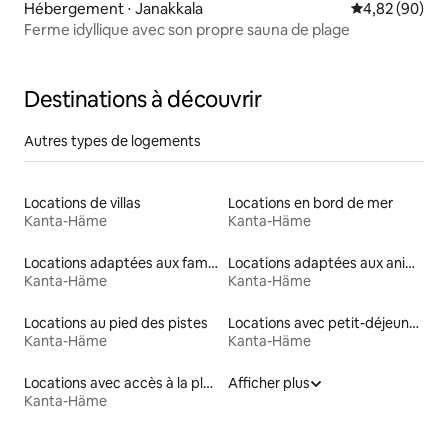
Hébergement ⋅ Janakkala
Évaluation mo
4,82 (90)
Ferme idyllique avec son propre sauna de plage
Destinations à découvrir
Autres types de logements
Locations de villas
Locations en bord de mer
Kanta-Häme
Kanta-Häme
Locations adaptées aux familles
Locations adaptées aux animaux
Kanta-Häme
Kanta-Häme
Locations au pied des pistes
Locations avec petit-déjeuner
Kanta-Häme
Kanta-Häme
Locations avec accès à la plage
Afficher plus
Kanta-Häme