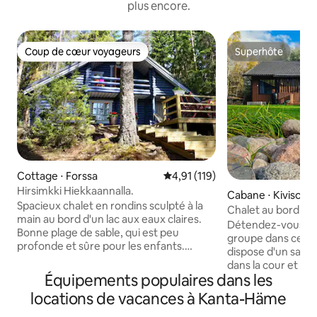
plus encore.
Coup de cœur voyageurs
Superhôte
Coup de cœur voyageurs
Superhôte
Cottage ⋅ Forssa
Évaluation moyenne sur la base 
4,91 (119)
Hirsimkki Hiekkaannalla.
Cabane ⋅ Kivisoja
Spacieux chalet en rondins sculpté à la
Chalet au bord d'u
main au bord d'un lac aux eaux claires.
Nature et Paix]
Détendez-vous av
Bonne plage de sable, qui est peu
groupe dans ce cha
profonde et sûre pour les enfants.
dispose d'un sauna
Ponton privé à disposition. Le chalet est
dans la cour et d
équipé du chauffage électrique et d'une
Équipements populaires dans les
pourrez vous déten
cheminée de réserve. Le bois de
dans la cour où v
locations de vacances à Kanta-Häme
chauffage est inclus dans le loyer. Les
baigner (en hiver 
toilettes extérieures sont compostables.