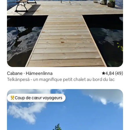
Cabane ⋅ Hämeenlinna
Évaluation mo
4,84 (49)
Telkänpesä - un magnifique petit chalet au bord du lac
Coup de cœur voyageurs
Coups de cœur voyageurs les plus appréciés