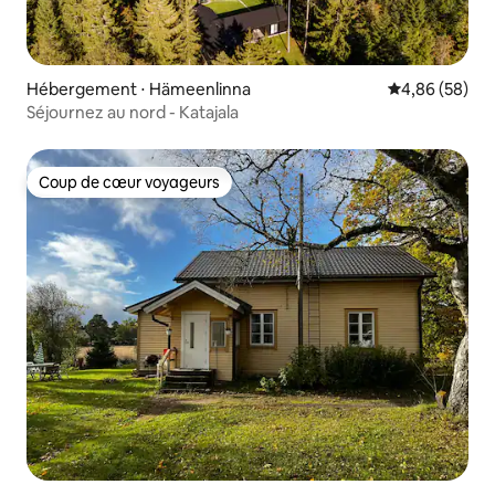
Hébergement ⋅ Hämeenlinna
Évaluation mo
4,86 (58)
Séjournez au nord - Katajala
Coup de cœur voyageurs
Coup de cœur voyageurs