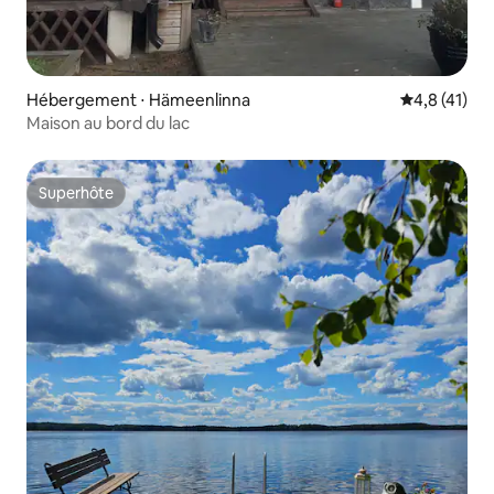
Hébergement ⋅ Hämeenlinna
Évaluation m
4,8 (41)
Maison au bord du lac
Superhôte
Superhôte