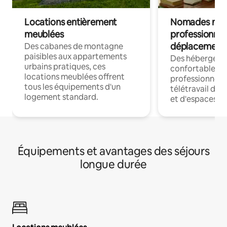
Locations entièrement
Nomades num
meublées
professionnel
déplacement
Des cabanes de montagne
paisibles aux appartements
Des hébergem
urbains pratiques, ces
confortables p
locations meublées offrent
professionnels
tous les équipements d'un
télétravail dis
logement standard.
et d'espaces de
Équipements et avantages des séjours
longue durée