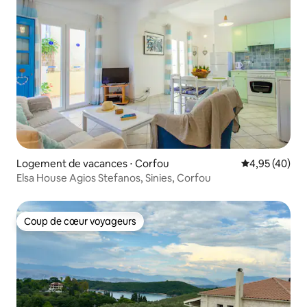
Logement de vacances ⋅ Corfou
Évaluation mo
4,95 (40)
Elsa House Agios Stefanos, Sinies, Corfou
Coup de cœur voyageurs
Coup de cœur voyageurs