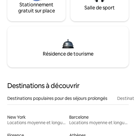
Stationnement
Salle de sport
gratuit sur place
Résidence de tourisme
Destinations à découvrir
Destinations populaires pour des séjours prolongés
Destinati
New York
Barcelone
Locations moyenne et longue durée
Locations moyenne et longue durée
Florence
Athènes