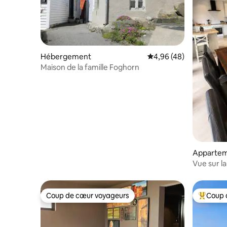
Hébergement
Évaluation moyenne sur
4,96 (48)
Maison de la famille Foghorn
Apparte
Vue sur l
Campagne
Coup de cœur voyageurs
Coup 
Coup de cœur voyageurs
Coups de