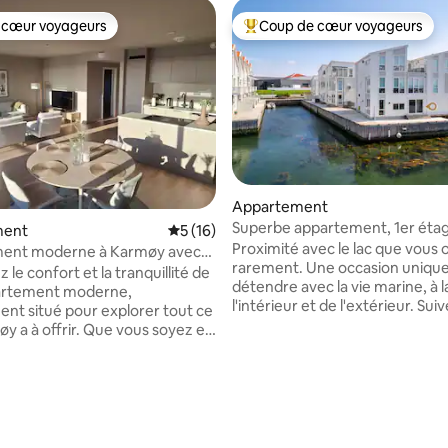
 cœur voyageurs
Coup de cœur voyageurs
 cœur voyageurs
Coups de cœur voyageurs les p
Appartement
Superbe appartement, 1er éta
ment
Évaluation moyenne sur la base de 16 co
5 (16)
de mer
Proximité avec le lac que vous
ent moderne à Karmøy avec
rarement. Une occasion unique
a mer
le confort et la tranquillité de
détendre avec la vie marine, à l
rtement moderne,
l'intérieur et de l'extérieur. Sui
ent situé pour explorer tout ce
Sup-board, qui vous offrira une
y a à offrir. Que vous soyez en
expérience de la nature. Superbe sentier
affaires, en vacances ou que
de randonnée juste devant la p
 simplement besoin d'un week-
courte distance de belles plage
ogement est idéal pour les
sur la base de 85 commentaires : 5 sur 5
(Åkrasanden) Emplacement central pour
 courte et de longue durée. Il
les restaurants, le centre comme
alement d'un appartement
magasins et les attractions.
 enfants qui offre un lit bébé