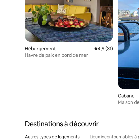
Hébergement
Évaluation moyenne s
4,9 (31)
Havre de paix en bord de mer
Cabane
Maison d
jetée et v
Destinations à découvrir
Autres types de logements
Lieux incontournables à 