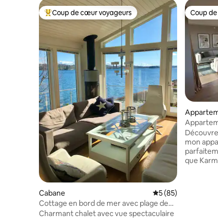
Coup de cœur voyageurs
Coup de
Coups de cœur voyageurs les plus appréciés
Coup de
Apparte
Appartem
vue sur l
Découvrez 
mon appa
parfaitem
que Karmø
voyage d'
vous ayez
end, ce l
Cabane
Évaluation moyenne 
5 (85)
séjours de
Cottage en bord de mer avec plage de
s'agit ég
sable privée et jetée
Charmant chalet avec vue spectaculaire
adapté aux