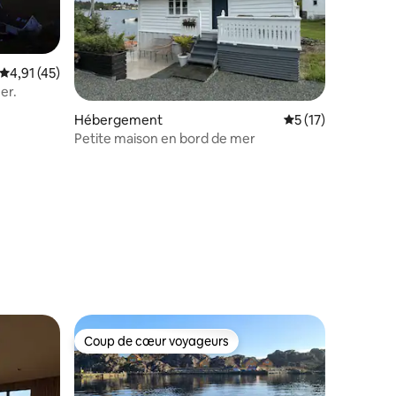
Évaluation moyenne sur la base de 45 commentaires : 4,91 sur 5
4,91 (45)
er.
Hébergement
Évaluation moyenne
5 (17)
Petite maison en bord de mer
taires : 4,84 sur 5
Coup de cœur voyageurs
Coup de cœur voyageurs