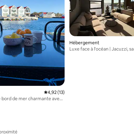
Hébergement
ur la base de 31 commentaires : 4,9 sur 5
Luxe face à l'océan | Jacuzzi, s
vues
Évaluation moyenne sur la base de 13 comme
4,92 (13)
e bord de mer charmante avec
ue sur la mer
proximité