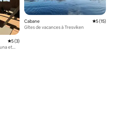
Cabane
Évaluation moyenne
5 (15)
Gîtes de vacances à Tresviken
Évaluation moyenne sur la base de 3 commentaires : 5 sur 5
5 (3)
auna et
ntaires : 4,92 sur 5