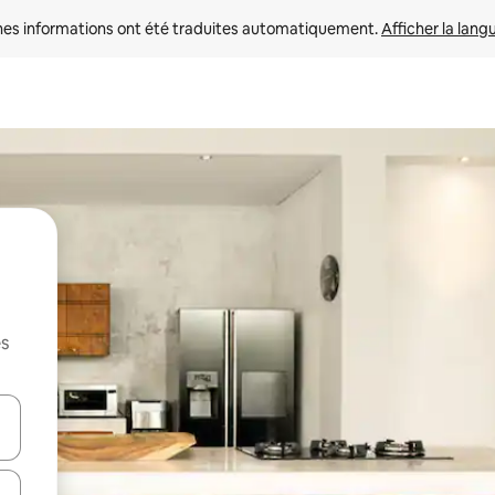
nes informations ont été traduites automatiquement. 
Afficher la lang
es
hes vers le haut et vers le bas pour les parcourir ou en appuyant et en fai