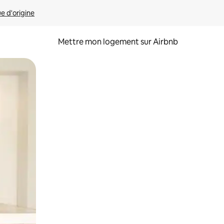
ue d'origine
Mettre mon logement sur Airbnb
sant glisser.