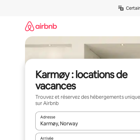
Aller
Certai
directement
au
contenu
Karmøy : locations de
vacances
Trouvez et réservez des hébergements uniqu
sur Airbnb
Adresse
Lorsque les résultats s'affichent, utilisez les flèc
Arrivée