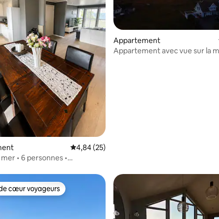
Appartement
Appartement avec vue sur la m
 la base de 48 commentaires : 4,96 sur 5
ment
Évaluation moyenne sur la base de 25 commen
4,84 (25)
a mer • 6 personnes •
 et centre • Calme
de cœur voyageurs
 cœur voyageurs les plus appréciés