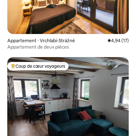
Appartement ⋅ Vrchlabí-Strážné
Évaluation mo
4,94 (17)
Appartement de deux pièces
Coup de cœur voyageurs
Coups de cœur voyageurs les plus appréciés