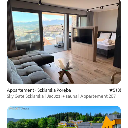
Appartement ⋅ Szklarska Poręba
Évaluatio
5 (3)
Sky Gate Szklarska | Jacuzzi + sauna | Appartement 207