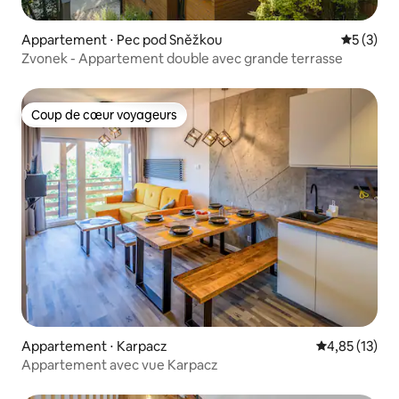
Appartement ⋅ Pec pod Sněžkou
Évaluatio
5 (3)
Zvonek - Appartement double avec grande terrasse
Coup de cœur voyageurs
Coup de cœur voyageurs
Appartement ⋅ Karpacz
Évaluation mo
4,85 (13)
Appartement avec vue Karpacz