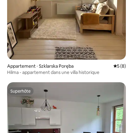
Appartement ⋅ Szklarska Poręba
Évaluatio
5 (8)
Hilma - appartement dans une villa historique
Superhôte
Superhôte