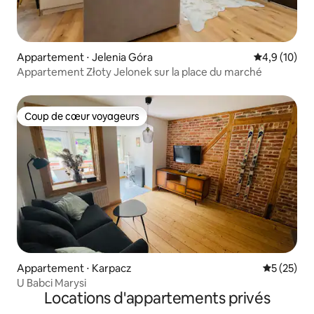
Appartement ⋅ Jelenia Góra
Évaluation m
4,9 (10)
Appartement Złoty Jelonek sur la place du marché
Coup de cœur voyageurs
Coup de cœur voyageurs
Appartement ⋅ Karpacz
Évaluation
5 (25)
U Babci Marysi
Locations d'appartements privés