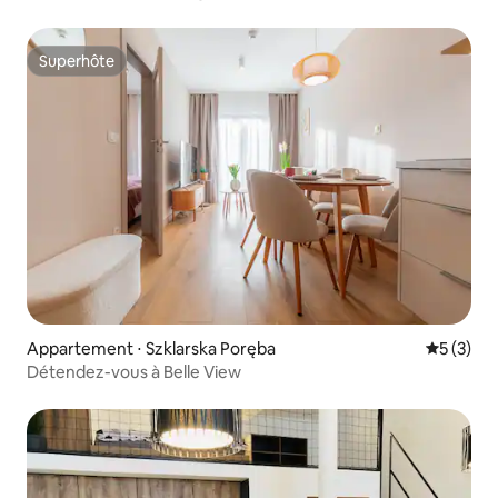
un hôtel avec piscines
Superhôte
Superhôte
Appartement ⋅ Szklarska Poręba
Évaluatio
5 (3)
Détendez-vous à Belle View