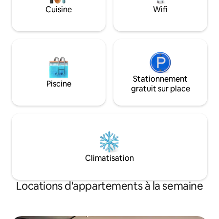
inclus dans le prix. Idéal non seulement
chien.
Cuisine
Wifi
en hiver, mais aussi en été - randonnée
(VTT), vélo ou DÉTENTE
Stationnement
Piscine
gratuit sur place
Climatisation
Locations d'appartements à la semaine