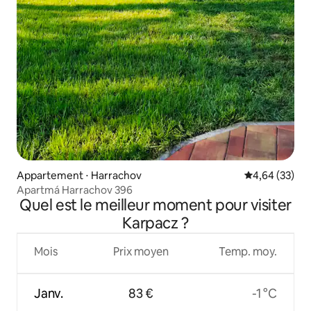
Appartement ⋅ Harrachov
Évaluation mo
4,64 (33)
Apartmá Harrachov 396
Quel est le meilleur moment pour visiter
Karpacz ?
Mois
Prix moyen
Temp. moy.
Janv.
83 €
-1 °C