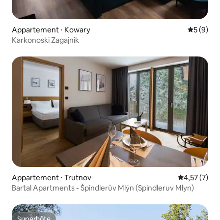
Appartement ⋅ Kowary
Évaluatio
5 (9)
Karkonoski Zagajnik
Appartement ⋅ Trutnov
Évaluation m
4,57 (7)
Bartal Apartments - Špindlerův Mlýn (Spindleruv Mlyn)
Superhôte