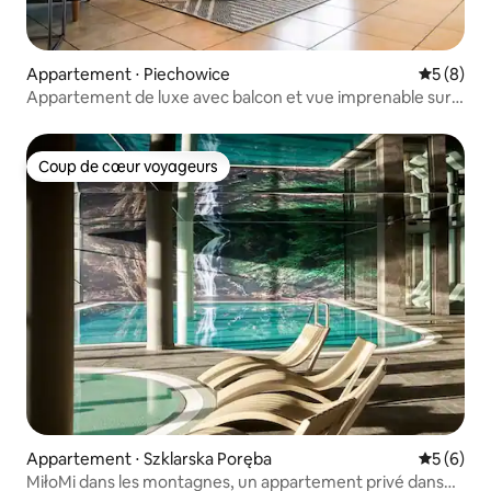
Appartement ⋅ Piechowice
Évaluatio
5 (8)
Appartement de luxe avec balcon et vue imprenable sur
la montagne
Coup de cœur voyageurs
Coup de cœur voyageurs
Appartement ⋅ Szklarska Poręba
Évaluatio
5 (6)
MiłoMi dans les montagnes, un appartement privé dans