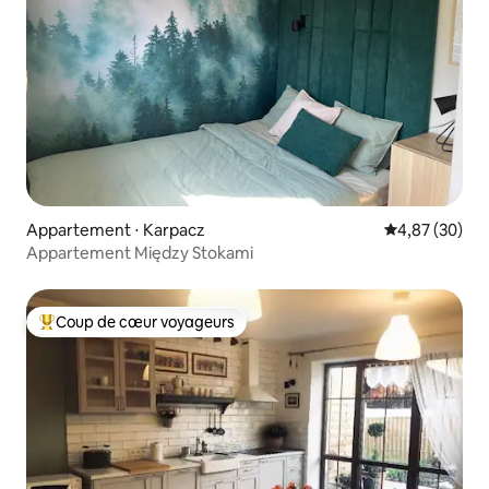
Appartement ⋅ Karpacz
Évaluation mo
4,87 (30)
Appartement Między Stokami
Coup de cœur voyageurs
Coups de cœur voyageurs les plus appréciés