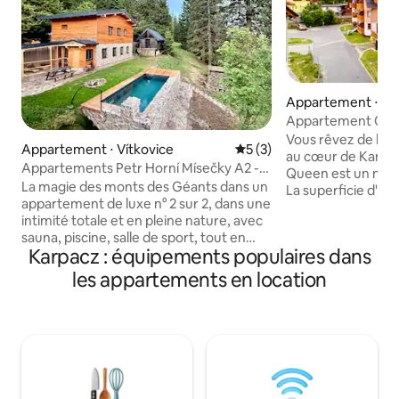
Appartement ⋅ Ka
Appartement Quee
proche du centre
Vous rêvez de be
Appartement ⋅ Vítkovice
Évaluation moyenne sur la 
5 (3)
au cœur de Karpa
Appartements Petr Horní Mísečky A2 -
Queen est un nouv
Špindlerův Mlýn
La magie des monts des Géants dans un
La superficie d'en
appartement de luxe n° 2 sur 2, dans une
compose d'un sal
intimité totale et en pleine nature, avec
kitchenette et d'
sauna, piscine, salle de sport, tout en
par des portes vit
Karpacz : équipements populaires dans
étant au centre de l'action, juste à côté
d'une salle de bai
de la piste de ski Horní Mísečky -
L'appartement dis
les appartements en location
Medvědín à 1 050 m d'altitude, qui fait
quartier calme et 
partie de la station de ski de Špindlerův
garantissent un ex
Mlýn. Nouvellement disponible, il a été
monts des Géants
loué pendant 2 ans - voir les nombreuses
séjour, vous pouve
belles évaluations de cet espace unique.
stationnement gra
- Appartements Petr Horní Mísečky A1.
Moyennant un sup
Seul le sauna est payant, sinon tout est
permettons de séj