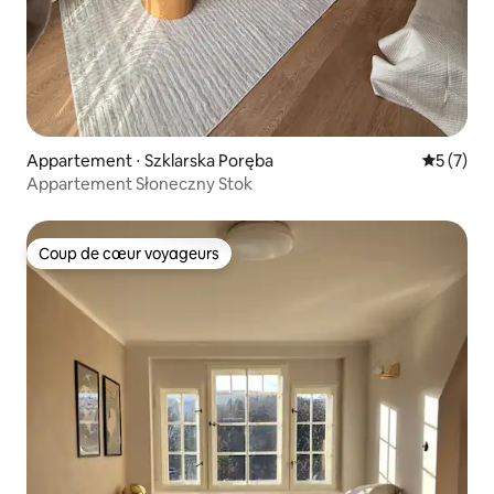
Appartement ⋅ Szklarska Poręba
Évaluatio
5 (7)
Appartement Słoneczny Stok
Coup de cœur voyageurs
Coup de cœur voyageurs