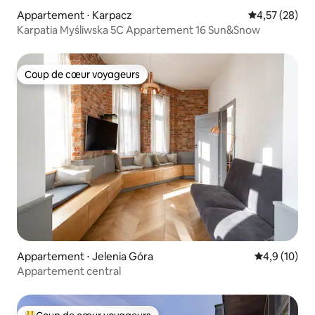
Appartement ⋅ Karpacz
Évaluation mo
4,57 (28)
Karpatia Myśliwska 5C Appartement 16 Sun&Snow
Coup de cœur voyageurs
Coup de cœur voyageurs
Appartement ⋅ Jelenia Góra
Évaluation m
4,9 (10)
Appartement central