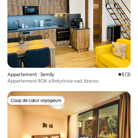
Appartement ⋅ Semily
Évaluatio
5 (3)
Appartement ROK à Rokytnice nad Jizerou
Coup de cœur voyageurs
Coup de cœur voyageurs