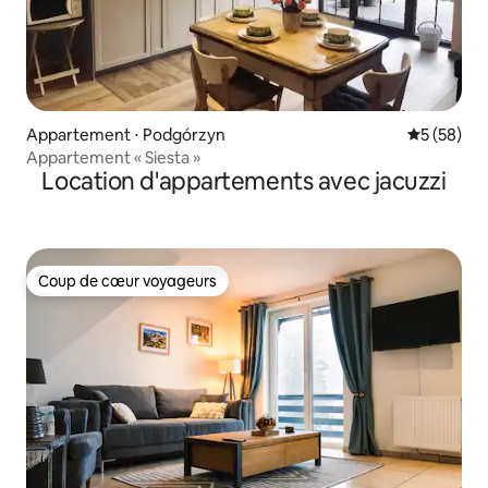
Appartement ⋅ Podgórzyn
Évaluation
5 (58)
Appartement « Siesta »
Location d'appartements avec jacuzzi
Coup de cœur voyageurs
Coup de cœur voyageurs