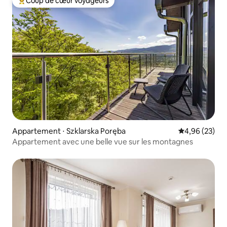
Coup de cœur voyageurs
Coups de cœur voyageurs les plus appréciés
Appartement ⋅ Szklarska Poręba
Évaluation mo
4,96 (23)
Appartement avec une belle vue sur les montagnes