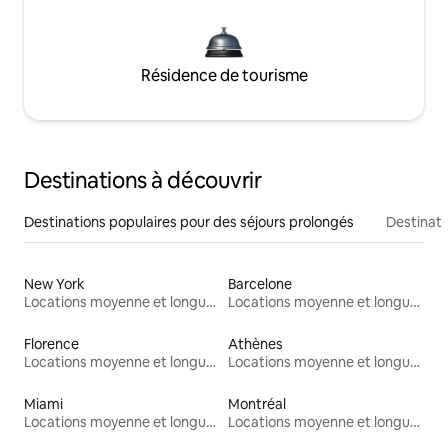
Résidence de tourisme
Destinations à découvrir
Destinations populaires pour des séjours prolongés
Destinati
New York
Barcelone
Locations moyenne et longue durée
Locations moyenne et longue durée
Florence
Athènes
Locations moyenne et longue durée
Locations moyenne et longue durée
Miami
Montréal
Locations moyenne et longue durée
Locations moyenne et longue durée