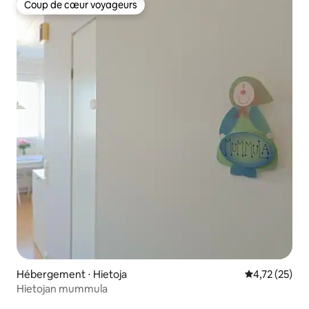
Coup de cœur voyageurs
Coup de cœur voyageurs
Hébergement ⋅ Hietoja
Évaluation mo
4,72 (25)
Hietojan mummula