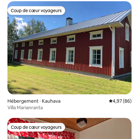
Coup de cœur voyageurs
Coup de cœur voyageurs
Hébergement ⋅ Kauhava
Évaluation mo
4,97 (86)
Villa Marianranta
Coup de cœur voyageurs
Coup de cœur voyageurs