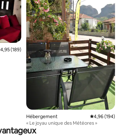
taires : 4,94 sur 5
valuation moyenne sur la base de 189 commentaires : 4,95 sur 5
4,95 (189)
Hébergement
Évaluation moyenne sur
4,96 (194)
« Le joyau unique des Météores »
avantageux