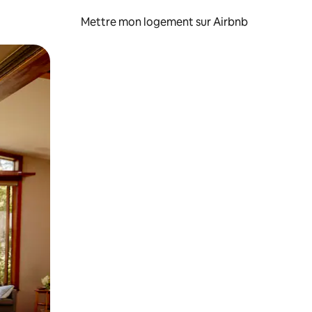
Mettre mon logement sur Airbnb
sant glisser.