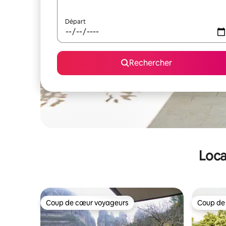
Départ
Rechercher
Loca
Coup de cœur voyageurs
Coup de
Coup de cœur voyageurs
Coup de