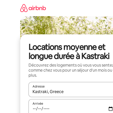
Aller
directement
au
contenu
Locations moyenne et
longue durée à Kastraki
Découvrez des logements où vous vous sente
comme chez vous pour un séjour d'un mois ou
plus.
Adresse
Lorsque les résultats s'affichent, utilisez les flèc
Arrivée