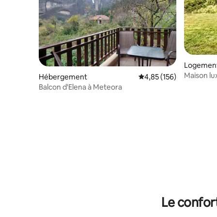
Logement
Maison lu
Hébergement
Évaluation moyenne sur
4,85 (156)
Balcon d'Elena à Meteora
Le confor