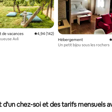
 de vacances
Évaluation moyenne sur la base de 142 commen
4,94 (142)
xueuse Avli
 la base de 156 commentaires : 4,85 sur 5
Hébergement
É
Un petit bijou sous les rochers
t d'un chez-soi et des tarifs mensuels 