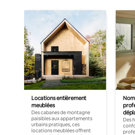
Locations entièrement
Noma
meublées
prof
dépl
Des cabanes de montagne
paisibles aux appartements
Des 
urbains pratiques, ces
confo
locations meublées offrent
profe