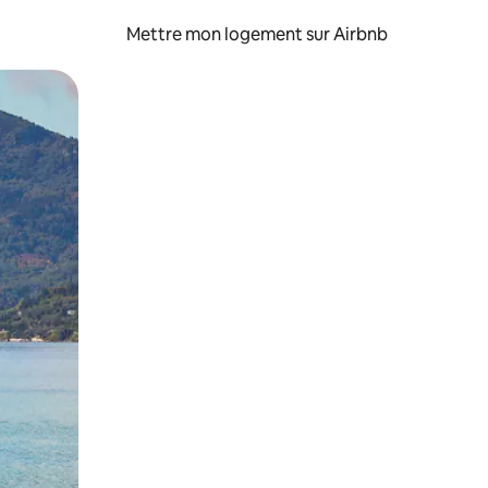
Mettre mon logement sur Airbnb
sant glisser.