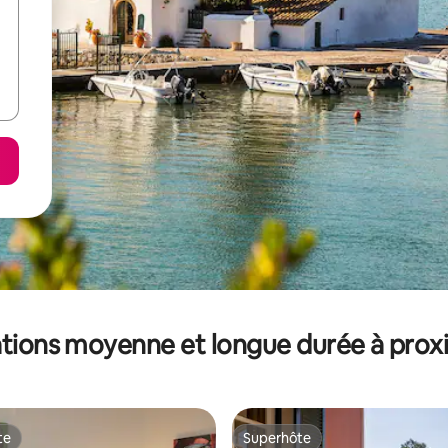
tions moyenne et longue durée à prox
te
Superhôte
te
Superhôte