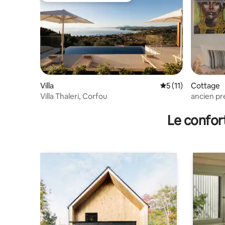
Villa
Évaluation moyenne
5 (11)
Cottage
Villa Thaleri, Corfou
ancien pre
Le confor