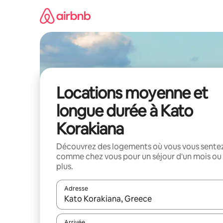
Aller
directement
au
contenu
Locations moyenne et
longue durée à Kato
Korakiana
Découvrez des logements où vous vous sente
comme chez vous pour un séjour d'un mois ou
plus.
Adresse
Lorsque les résultats s'affichent, utilisez les flèc
Arrivée