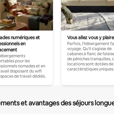
des numériques et
Vous allez vous y plaire
essionnels en
Parfois, l'hébergement fai
voyage. Qu'il s'agisse de
acement
cabanes à flanc de falais
hébergements
de péniches tranquilles, 
rtables pour les
locations sont dotées de
ssionnels nomades et en
caractéristiques uniques
ravail disposant du wifi
espaces de travail dédiés.
ments et avantages des séjours longu