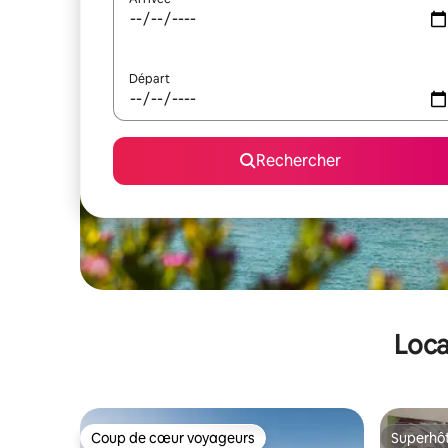
Départ
Rechercher
Loca
Coup de cœur voyageurs
Superhô
Coup de cœur voyageurs
Superhô