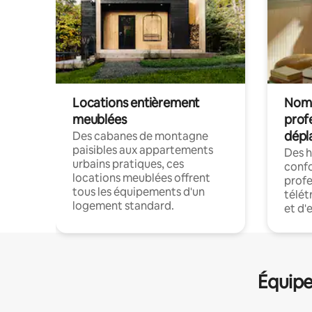
Locations entièrement
Noma
meublées
prof
dépl
Des cabanes de montagne
paisibles aux appartements
Des 
urbains pratiques, ces
confo
locations meublées offrent
profe
tous les équipements d'un
télét
logement standard.
et d'
Équipe