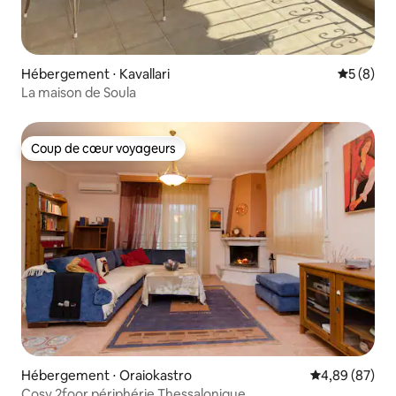
Hébergement ⋅ Kavallari
Évaluatio
5 (8)
La maison de Soula
Coup de cœur voyageurs
Coup de cœur voyageurs
Hébergement ⋅ Oraiokastro
Évaluation mo
4,89 (87)
Cosy 2foor périphérie Thessalonique