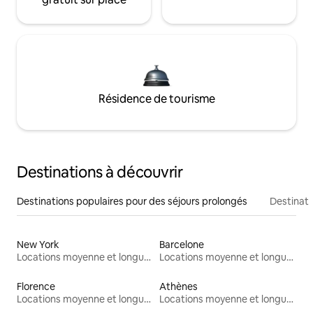
Résidence de tourisme
Destinations à découvrir
Destinations populaires pour des séjours prolongés
Destinati
New York
Barcelone
Locations moyenne et longue durée
Locations moyenne et longue durée
Florence
Athènes
Locations moyenne et longue durée
Locations moyenne et longue durée