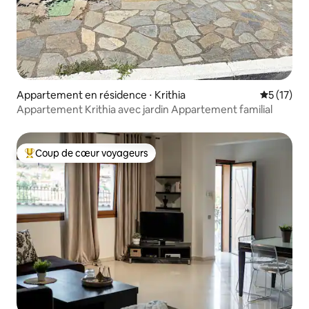
Appartement en résidence ⋅ Krithia
Évaluation
5 (17)
Appartement Krithia avec jardin Appartement familial
Coup de cœur voyageurs
Coups de cœur voyageurs les plus appréciés