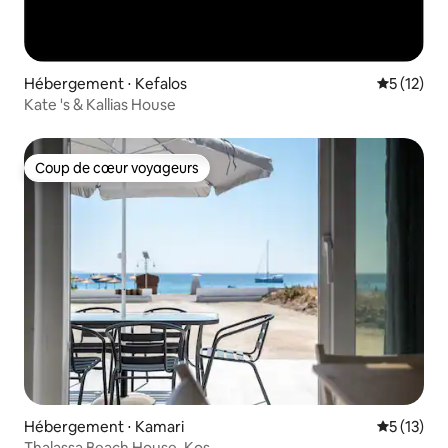
Hébergement ⋅ Kefalos
Évaluation
5 (12)
Kate 's & Kallias House
Coup de cœur voyageurs
Coup de cœur voyageurs
Hébergement ⋅ Kamari
Évaluation
5 (13)
Thalassa Beach House, Kos