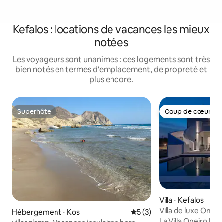
Kefalos : locations de vacances les mieux
notées
Les voyageurs sont unanimes : ces logements sont très
bien notés en termes d'emplacement, de propreté et
plus encore.
Superhôte
Coup de cœur vo
Superhôte
Coup de cœur vo
Villa ⋅ Kefalos
Villa de luxe Onei
Hébergement ⋅ Kos
Évaluation moyenne sur la 
5 (3)
La Villa Oneiro Kef