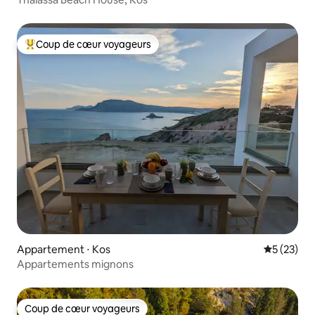
Coup de cœur voyageurs
Coups de cœur voyageurs les plus appréciés
Appartement ⋅ Kos
Évaluation
5 (23)
Appartements mignons
Coup de cœur voyageurs
Coup de cœur voyageurs