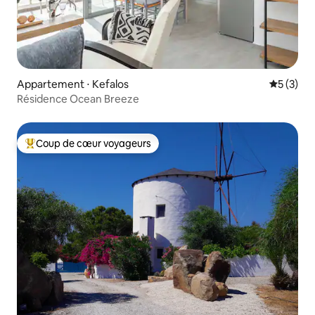
Appartement ⋅ Kefalos
Évaluatio
5 (3)
Résidence Ocean Breeze
Coup de cœur voyageurs
Coups de cœur voyageurs les plus appréciés