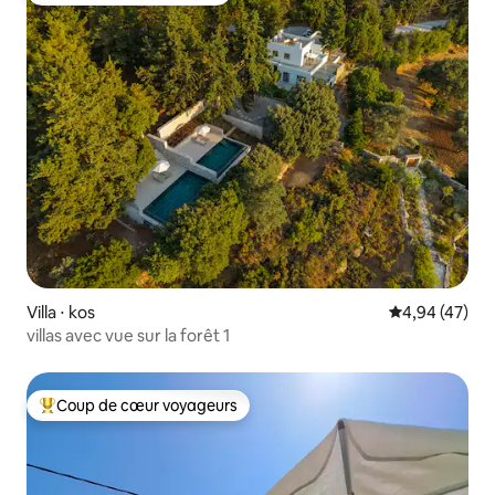
Villa ⋅ kos
Évaluation mo
4,94 (47)
villas avec vue sur la forêt 1
Coup de cœur voyageurs
Coups de cœur voyageurs les plus appréciés