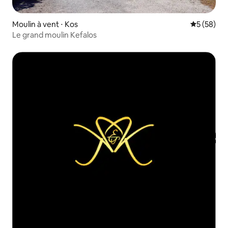
Moulin à vent ⋅ Kos
Évaluation
5 (58)
Le grand moulin Kefalos