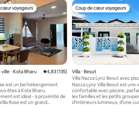
 cœur voyageurs
Coup de cœur voyageurs
 cœur voyageurs
Coup de cœur voyageurs
 la base de 174 commentaires : 4,89 sur 5
ville ⋅ Kota Bharu
Évaluation moyenne sur la base de 135 comme
4,83 (135)
Villa ⋅ Besut
Villa Nazza Lynz Besut avec pis
privée
Rose est un bel hébergement
Nazza Lynz Villa Besut est une vi
ous êtes à Kota Bharu.
confortable avec piscine, parfa
ment est idéal - à proximité de
les familles et les petits groupes. Profit
a Villa Rose est un grand
d'intérieurs lumineux, d'une cui
 composé de 3 unités de
entièrement équipée, d'un coin
Chaque maison est spacieuse,
de votre propre piscine privée.
rtable. Le logement se
Idéalement situés à proximité 
e 2 chambres , 2 salles de
restaurants et de commerces,
salon et une cuisine. Une
sommes à seulement 10 minut
on est pour un logement. Il
voiture de la jetée de Kuala Bes