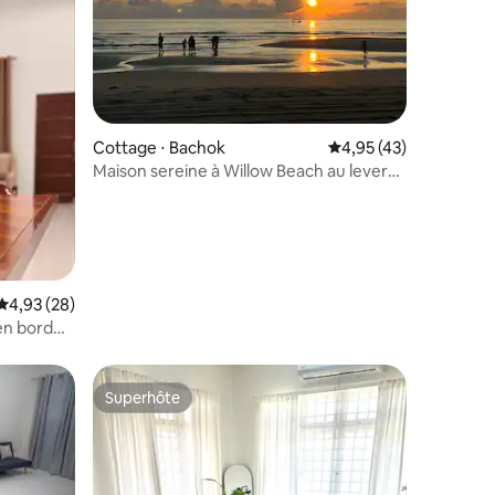
Cottage ⋅ Bachok
Évaluation moyenne su
4,95 (43)
Maison sereine à Willow Beach au lever
du soleil fascinant
ntaires : 4,78 sur 5
Évaluation moyenne sur la base de 28 commentaires : 4,93 sur 5
4,93 (28)
en bord
Superhôte
Superhôte