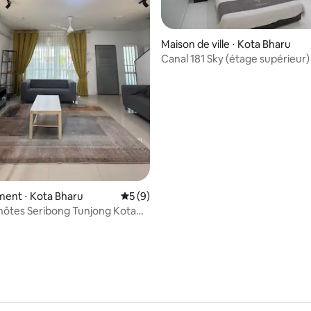
Maison de ville ⋅ Kota Bharu
Canal 181 Sky (étage supérieur)
Bharu Homestay
e sur la base de 4 commentaires : 5 sur 5
ent ⋅ Kota Bharu
Évaluation moyenne sur la base de 9 co
5 (9)
hôtes Seribong Tunjong Kota