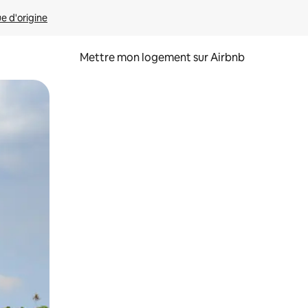
ue d'origine
Mettre mon logement sur Airbnb
sant glisser.