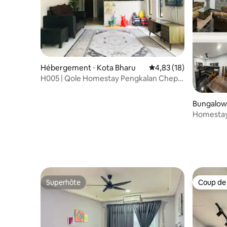
Hébergement ⋅ Kota Bharu
Évaluation moyenne su
4,83 (18)
H005 | Qole Homestay Pengkalan Chepa
Kota Bharu
Bungalow 
Homestay
Superhôte
Coup de
Superhôte
Coup de