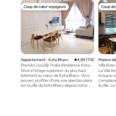
Coup de cœur voyageurs
Coup de
Coup de cœur voyageurs
Coup de
Appartement ⋅ Kota Bharu
Évaluation moyenne sur
4,89 (174)
Maison de 
Eternity Live2@ Troika Résidence Kota
Villa Rose
Bharu-1B4Pax
Situé à l'étage supérieur du plus haut
La Villa 
bâtiment au cœur de Kota Bharu. Vous
lorsque v
pouvez profiter d'une vue spectaculaire
L'emplace
sur la ville de Kota Bharu depuis notre
la ville. L
maison. Nous proposons une maison
bungalow
confortable et contemporaine pour les
maisons. 
vacances, les séjours de vacances et les
propre et confo
voyages d'affaires. Notre maison dispose
compose d
des équipements suivants : - Wi-Fi
bains, un 
gratuit - 1 grand lit king size et 1 canapé
réservati