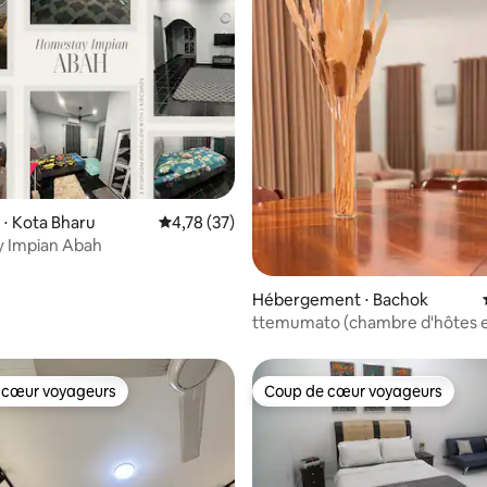
r la base de 18 commentaires : 4,83 sur 5
⋅ Kota Bharu
Évaluation moyenne sur la base de 37 comme
4,78 (37)
 Impian Abah
Hébergement ⋅ Bachok
ttemumato (chambre d'hôtes 
de mer)
 cœur voyageurs
Coup de cœur voyageurs
 cœur voyageurs
Coup de cœur voyageurs