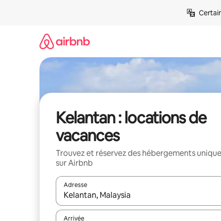
Aller
Certai
directement
au
contenu
Kelantan : locations de
vacances
Trouvez et réservez des hébergements uniqu
sur Airbnb
Adresse
Lorsque les résultats s'affichent, utilisez les flèc
Arrivée