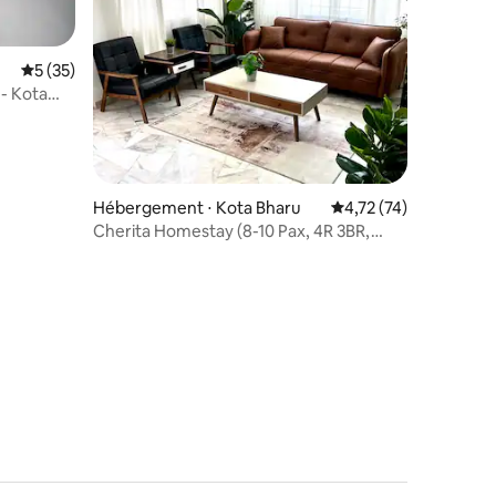
Évaluation moyenne sur la base de 35 commentaires : 5 sur 5
5 (35)
 - Kota
Hébergement ⋅ Kota Bharu
Évaluation moyenne su
4,72 (74)
Cherita Homestay (8-10 Pax, 4R 3BR,
entièrement climatisé)
mmentaires : 5 sur 5