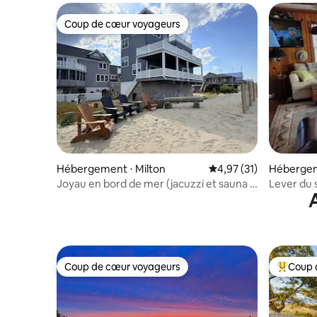
Coup de cœur voyageurs
Coup de cœur voyageurs
Hébergement ⋅ Milton
Évaluation moyenne su
4,97 (31)
Hébergem
Joyau en bord de mer (jacuzzi et sauna -
Lever du s
frais supplémentaires)
Coup de cœur voyageurs
Coup 
Coup de cœur voyageurs
Coups de