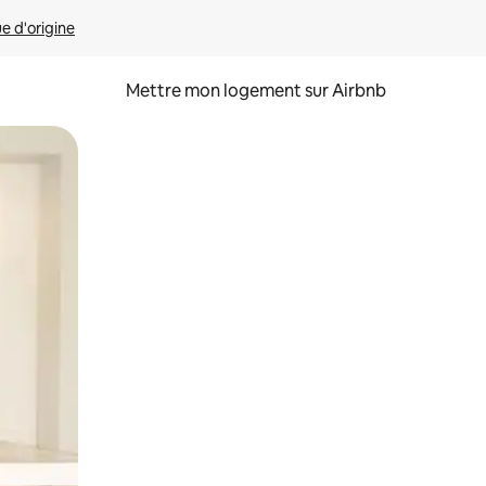
ue d'origine
Mettre mon logement sur Airbnb
sant glisser.