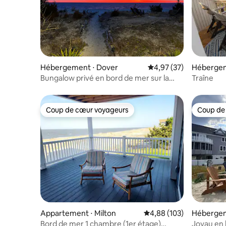
Hébergement ⋅ Dover
Évaluation moyenne su
4,97 (37)
Hébergem
Bungalow privé en bord de mer sur la
Traîne
baie de Delaware - max 4
Coup de cœur voyageurs
Coup de
Coup de cœur voyageurs
Coup de
Appartement ⋅ Milton
Évaluation moyenne sur 
4,88 (103)
Hébergem
Bord de mer 1 chambre (1er étage)
Joyau en 