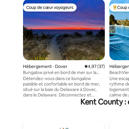
Coup de cœur voyageurs
Coup 
Coup de cœur voyageurs
Coups de
Hébergement ⋅ Dover
Évaluation moyenne su
4,97 (37)
Hébergem
Bungalow privé en bord de mer sur la
BeachView
baie de Delaware - max 4
billard. 
Détendez-vous dans ce bungalow
Une escapa
paisible et confortable en bord de mer,
rythme de
situé sur la baie du Delaware à Dover,
logement 
dans le Delaware. Déconnectez et
calme de 
Kent County : 
découvrez le paradis dans la baie tout en
donc profi
faisant de longues promenades sur des
foule. Si
kilomètres de plages dans des réserves
au calme 
naturelles. Notre maison confortable est
BeachView
bien aménagée avec de nombreux
nécessair
équipements et espaces de vie
des souve