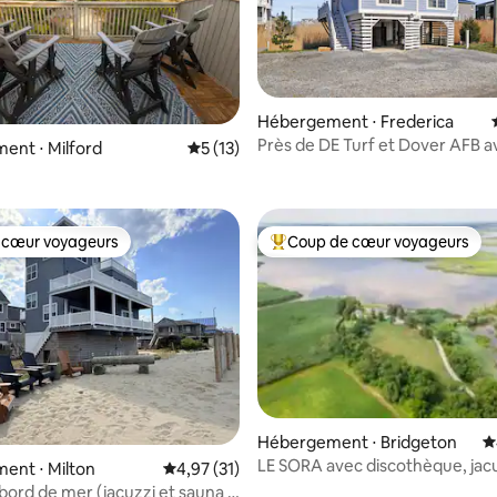
Hébergement ⋅ Frederica
Près de DE Turf et Dover AFB a
r la base de 37 commentaires : 4,97 sur 5
ent ⋅ Milford
Évaluation moyenne sur la base de 13 co
5 (13)
sur Bowers Bay !
 cœur voyageurs
Coup de cœur voyageurs
 cœur voyageurs
Coups de cœur voyageurs les p
Hébergement ⋅ Bridgeton
É
LE SORA avec discothèque, jacu
la base de 103 commentaires : 4,88 sur 5
ent ⋅ Milton
Évaluation moyenne sur la base de 31 comme
4,97 (31)
piscine
bord de mer (jacuzzi et sauna -