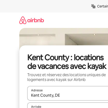
Aller
Certai
directement
au
contenu
Kent County : locations
de vacances avec kayak
Trouvez et réservez des locations uniques de
logements avec kayak sur Airbnb
Adresse
Lorsque les résultats s'affichent, utilisez les flèc
Arrivée