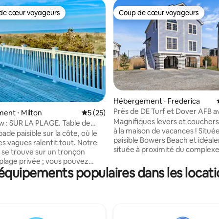
de cœur voyageurs
Coup de cœur voyageurs
 cœur voyageurs les plus appréciés
Coup de cœur voyageurs
Hébergement ⋅ Frederica
Près de DE Turf et Dover AFB a
r la base de 37 commentaires : 4,97 sur 5
ent ⋅ Milton
Évaluation moyenne sur la base de 25 co
5 (25)
sur Bowers Bay !
Magnifiques levers et couchers 
 : SUR LA PLAGE. Table de
à la maison de vacances ! Située
Animaux acceptés.
de paisible sur la côte, où le
paisible Bowers Beach et idéal
s vagues ralentit tout. Notre
située à proximité du complexe
se trouve sur un tronçon
de DSU, de la base aérienne de
plage privée ; vous pouvez
du circuit automobile. À quelq
équipements populaires dans les locat
ter du sable et de la vue sans la
minutes à pied de Bowers Beac
 vous avez envie d’une escapade
Wharf et des parcs locaux. Bell
avec de l’espace pour respirer,
la baie du Delaware depuis la t
 vous offre l’espace
arrière et vue imprenable sur l
e pour vous détendre et créer
naturelle locale depuis l'avant. 
nirs qui vous accompagneront