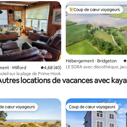
Coup de cœur voyageurs
Coups de cœur voyageurs les p
Hébergement ⋅ Bridgeton
É
LE SORA avec discothèque, jacu
r la base de 31 commentaires : 4,97 sur 5
ent ⋅ Milford
Évaluation moyenne sur la base de 40 comme
4,68 (40)
piscine
oleil sur la plage de Prime Hook
Autres locations de vacances avec kaya
de cœur voyageurs
Coup de cœur voyageurs
 cœur voyageurs les plus appréciés
Coup de cœur voyageurs