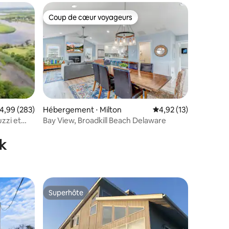
Coup de cœur voyageurs
lus appréciés
Coup de cœur voyageurs
valuation moyenne sur la base de 283 commentaires : 4,99 sur 5
4,99 (283)
Hébergement ⋅ Milton
Évaluation moyenne su
4,92 (13)
zzi et
Bay View, Broadkill Beach Delaware
ntaires : 4,68 sur 5
k
Superhôte
Superhôte