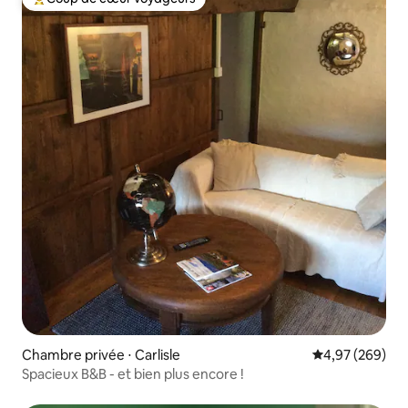
Coups de cœur voyageurs les plus appréciés
Chambre privée ⋅ Carlisle
Évaluation moy
4,97 (269)
Spacieux B&B - et bien plus encore !