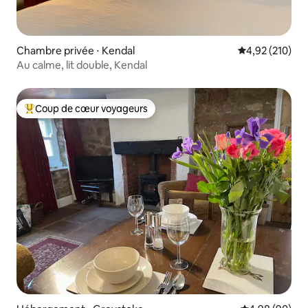
Chambre privée ⋅ Kendal
Évaluation moy
4,92 (210)
Au calme, lit double, Kendal
Coup de cœur voyageurs
Coups de cœur voyageurs les plus appréciés