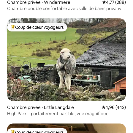
Chambre privée ⋅ Windermere
Évaluation moy
4,77 (288)
Chambre double confortable avec salle de bains privative,
petit déjeuner gratuit à Windermere
Coup de cœur voyageurs
Coups de cœur voyageurs les plus appréciés
Chambre privée ⋅ Little Langdale
Évaluation moy
4,96 (442)
High Park – parfaitement paisible, vue magnifique
Coup de cœur voyageurs