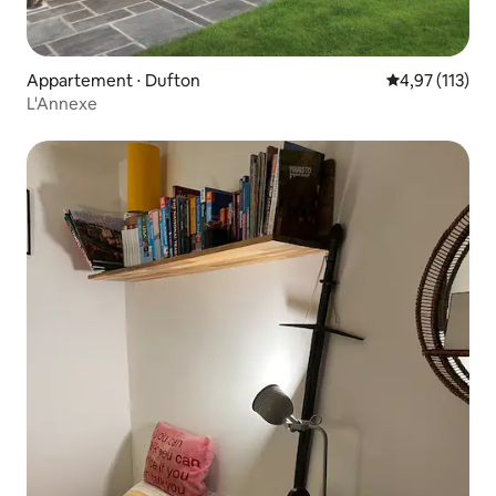
Appartement ⋅ Dufton
Évaluation moy
4,97 (113)
L'Annexe