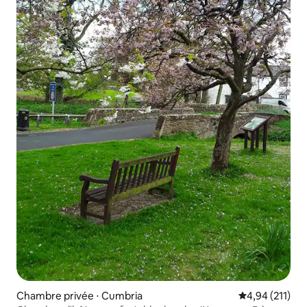
Chambre privée ⋅ Cumbria
Évaluation moy
4,94 (211)