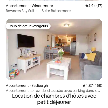
Appartement ⋅ Windermere
Évaluation mo
4,94 (17)
Bowness Bay Suites – Suite Buttermere
Coup de cœur voyageurs
Coup de cœur voyageurs
Appartement ⋅ Sedbergh
Évaluation moy
4,87 (468)
Appartement au rez-de-chaussée avec parking dans le
Location de chambres d'hôtes avec
centre-ville
petit déjeuner