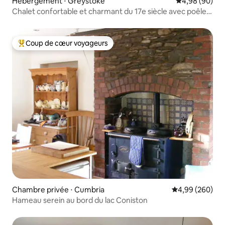
Hébergement ⋅ Greystoke
Évaluation mo
4,98 (90)
Chalet confortable et charmant du 17e siècle avec poêle à
bois
Coup de cœur voyageurs
Coups de cœur voyageurs les plus appréciés
Chambre privée ⋅ Cumbria
Évaluation moy
4,99 (260)
Hameau serein au bord du lac Coniston