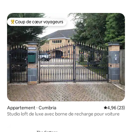
Coup de cœur voyageurs
Coups de cœur voyageurs les plus appréciés
Appartement ⋅ Cumbria
Évaluation mo
4,96 (23)
Studio loft de luxe avec borne de recharge pour voiture