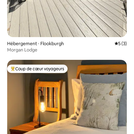
Hébergement ⋅ Flookburgh
Évaluatio
5 (3)
Morgan Lodge
Coup de cœur voyageurs
Coups de cœur voyageurs les plus appréciés