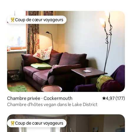
Coup de cœur voyageurs
Coups de cœur voyageurs les plus appréciés
Chambre privée ⋅ Cockermouth
Évaluation moy
4,97 (177)
Chambre d'hôtes vegan dans le Lake District
Coup de cœur voyageurs
Coups de cœur voyageurs les plus appréciés