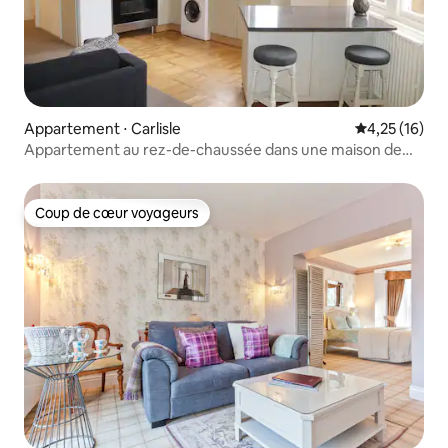
Appartement ⋅ Carlisle
Évaluation mo
4,25 (16)
Appartement au rez-de-chaussée dans une maison de
style Tudor | Séjour au centre-ville
Coup de cœur voyageurs
Coup de cœur voyageurs