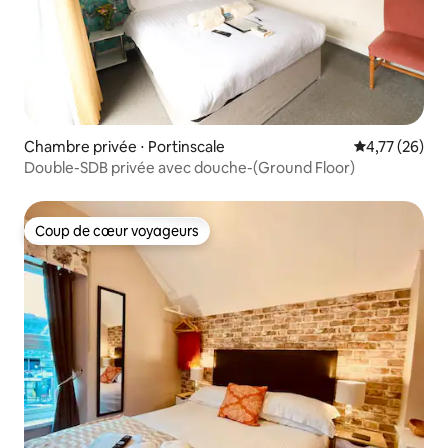
Chambre privée ⋅ Portinscale
Évaluation mo
4,77 (26)
Double-SDB privée avec douche-(Ground Floor)
Coup de cœur voyageurs
Coup de cœur voyageurs