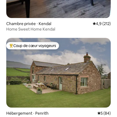
Chambre privée ⋅ Kendal
Évaluation mo
4,9 (212)
Home Sweet Home Kendal
Coup de cœur voyageurs
Coups de cœur voyageurs les plus appréciés
Hébergement ⋅ Penrith
Évaluation
5 (84)