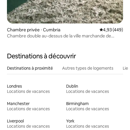
Chambre privée ⋅ Cumbria
Évaluation moy
4,93 (449)
Chambre double au-dessus de la ville marchande de
Penrith.
Destinations à découvrir
Destinations à proximité
Autres types de logements
Lie
Londres
Dublin
Locations de vacances
Locations de vacances
Manchester
Birmingham
Locations de vacances
Locations de vacances
Liverpool
York
Locations de vacances
Locations de vacances