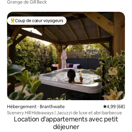
Grange de Gill Beck
Coup de cœur voyageurs
Coups de cœur voyageurs les plus appréciés
Hébergement ⋅ Branthwaite
Évaluation mo
4,99 (68)
Scenery Hill Hideaways | Jacuzzi de luxe et abri barbecue
Location d'appartements avec petit
déjeuner