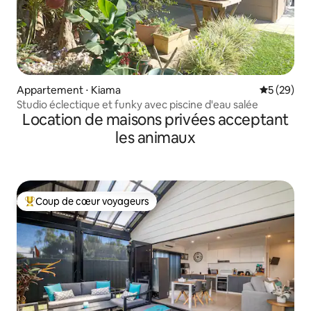
Appartement ⋅ Kiama
Évaluation
5 (29)
Studio éclectique et funky avec piscine d'eau salée
Location de maisons privées acceptant
les animaux
Coup de cœur voyageurs
Coups de cœur voyageurs les plus appréciés