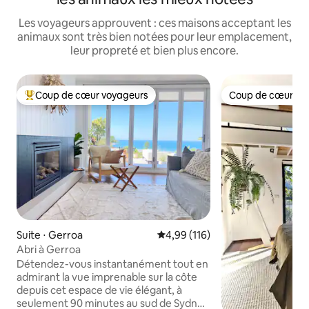
Les voyageurs approuvent : ces maisons acceptant les
animaux sont très bien notées pour leur emplacement,
leur propreté et bien plus encore.
Coup de cœur voyageurs
Coup de cœur vo
Coups de cœur voyageurs les plus appréciés
Coup de cœur vo
Suite ⋅ Gerroa
Évaluation moyenne sur la base 
4,99 (116)
Abri à Gerroa
Détendez-vous instantanément tout en
admirant la vue imprenable sur la côte
depuis cet espace de vie élégant, à
seulement 90 minutes au sud de Sydney