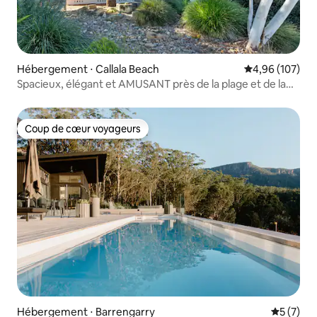
Hébergement ⋅ Callala Beach
Évaluation moy
4,96 (107)
Spacieux, élégant et AMUSANT près de la plage et de la
piscine
Coup de cœur voyageurs
Coup de cœur voyageurs
Hébergement ⋅ Barrengarry
Évaluatio
5 (7)