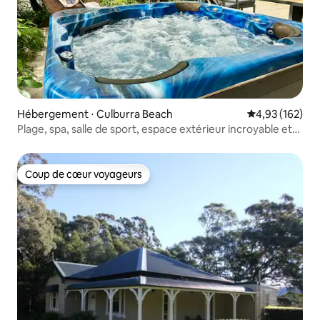
Hébergement ⋅ Culburra Beach
Évaluation moy
4,93 (162)
Plage, spa, salle de sport, espace extérieur incroyable et
équipements
Coup de cœur voyageurs
Coup de cœur voyageurs