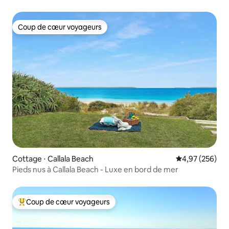
Coup de cœur voyageurs
Coup de cœur voyageurs
Cottage ⋅ Callala Beach
Évaluation moy
4,97 (256)
Pieds nus à Callala Beach - Luxe en bord de mer
Coup de cœur voyageurs
Coups de cœur voyageurs les plus appréciés