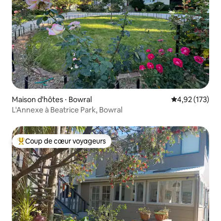
Maison d'hôtes ⋅ Bowral
Évaluation moy
4,92 (173)
L'Annexe à Beatrice Park, Bowral
Coup de cœur voyageurs
Coups de cœur voyageurs les plus appréciés