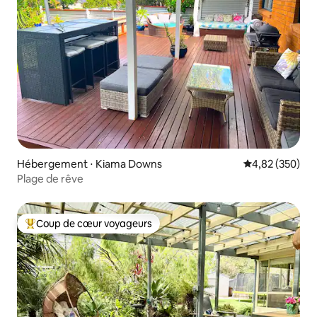
Hébergement ⋅ Kiama Downs
Évaluation moy
4,82 (350)
Plage de rêve
Coup de cœur voyageurs
Coups de cœur voyageurs les plus appréciés