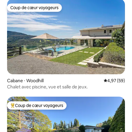
Coup de cœur voyageurs
Coup de cœur voyageurs
Cabane ⋅ Woodhill
Évaluation mo
4,97 (59)
Chalet avec piscine, vue et salle de jeux.
Coup de cœur voyageurs
Coups de cœur voyageurs les plus appréciés