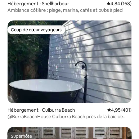
Hébergement ⋅ Shellharbour
Évaluation moy
4,84 (168)
Ambiance côtière : plage, marina, cafés et pubs à pied
Coup de cœur voyageurs
Coup de cœur voyageurs
Hébergement ⋅ Culburra Beach
Évaluation moy
4,95 (401)
@BurraBeachHouse Culburra Beach près de la baie de
Jervis
Superhôte
Superhôte