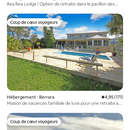
Rea Rea Lodge | Option de retraite dans le pavillon des
couples
Coup de cœur voyageurs
Coup de cœur voyageurs
Hébergement ⋅ Berrara
Évaluation moy
4,95 (171)
Maison de vacances familiale de luxe pour une retraite à
Berrara
Coup de cœur voyageurs
Coup de cœur voyageurs