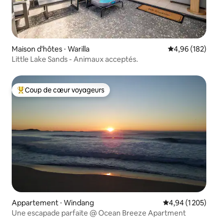
Maison d'hôtes ⋅ Warilla
Évaluation moy
4,96 (182)
Little Lake Sands - Animaux acceptés.
Coup de cœur voyageurs
Coups de cœur voyageurs les plus appréciés
Appartement ⋅ Windang
Évaluation moyen
4,94 (1 205)
Une escapade parfaite @ Ocean Breeze Apartment