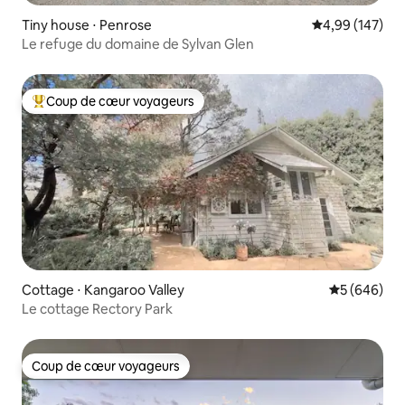
Tiny house ⋅ Penrose
Évaluation moy
4,99 (147)
Le refuge du domaine de Sylvan Glen
Coup de cœur voyageurs
Coups de cœur voyageurs les plus appréciés
Cottage ⋅ Kangaroo Valley
Évaluation 
5 (646)
Le cottage Rectory Park
Coup de cœur voyageurs
Coup de cœur voyageurs