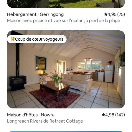
Hébergement ⋅ Gerringong
Évaluation mo
4,95 (75)
Maison avec piscine et vue sur l'océan, à pied de la plage
Coup de cœur voyageurs
Coups de cœur voyageurs les plus appréciés
Maison d'hôtes ⋅ Nowra
Évaluation moy
4,98 (142)
Longreach Riverside Retreat Cottage