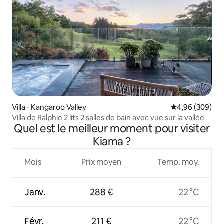
Villa ⋅ Kangaroo Valley
Évaluation moy
4,96 (309)
Villa de Ralphie 2 lits 2 salles de bain avec vue sur la vallée
Quel est le meilleur moment pour visiter
Kiama ?
Mois
Prix moyen
Temp. moy.
Janv.
288 €
22 °C
Févr.
211 €
22 °C