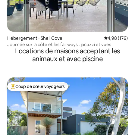
Hébergement ⋅ Shell Cove
Évaluation moy
4,98 (176)
Journée sur la côte et les fairways : jacuzzi et vues
Locations de maisons acceptant les
animaux et avec piscine
Coup de cœur voyageurs
Coups de cœur voyageurs les plus appréciés