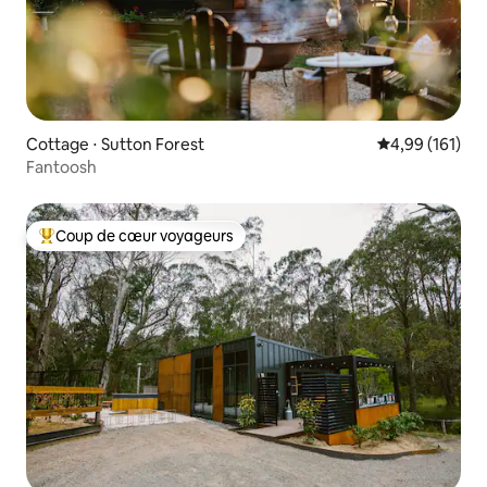
Cottage ⋅ Sutton Forest
Évaluation moy
4,99 (161)
Fantoosh
Coup de cœur voyageurs
Coups de cœur voyageurs les plus appréciés